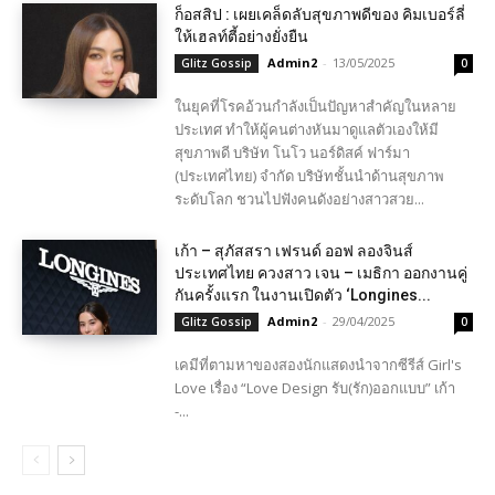
ก็อสสิป : เผยเคล็ดลับสุขภาพดีของ คิมเบอร์ลี่
ให้เฮลท์ตี้อย่างยั่งยืน
Admin2
-
13/05/2025
Glitz Gossip
0
ในยุคที่โรคอ้วนกำลังเป็นปัญหาสำคัญในหลาย
ประเทศ ทำให้ผู้คนต่างหันมาดูแลตัวเองให้มี
สุขภาพดี บริษัท โนโว นอร์ดิสค์ ฟาร์มา
(ประเทศไทย) จำกัด บริษัทชั้นนำด้านสุขภาพ
ระดับโลก ชวนไปฟังคนดังอย่างสาวสวย...
เก้า – สุภัสสรา เฟรนด์ ออฟ ลองจินส์
ประเทศไทย ควงสาว เจน – เมธิกา ออกงานคู่
กันครั้งแรก ในงานเปิดตัว ‘Longines...
Admin2
-
29/04/2025
Glitz Gossip
0
เคมีที่ตามหาของสองนักแสดงนำจากซีรีส์ Girl's
Love เรื่อง “Love Design รับ(รัก)ออกแบบ” เก้า
-...