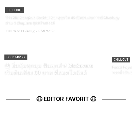
CHILL OUT
รีวิว XIM Bangkok Cocktail Bar สุขุมวิท 49 เปิดประสบการณ์ Mixology
ผ่าน 4 Chapters สุดสร้างสรรค์
Team GLITZmag
-
02/07/2026
FOOD & DRINK
CHILL OUT
🍟 อิ่มคุ้มทุกมุม ฟินทุกคำ! McSavers
Pennii Popc
เริ่มต้นเพียง 69 บาท ที่แมคโดนัลด์
ทอดน้ำมัน อ
🙂 EDITOR FAVORIT 🙂