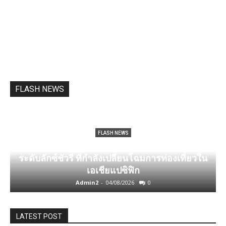
FLASH NEWS
์
FLASH NEWS
น
ก้าวข้ามมายาคติของ Gen Z กับ 4 กรอบความคิด
ง
ระดับลักซ์ชัวรี่ ที่กำลังเปลี่ยนโฉมการท่องเที่ยวใน
เอเชียแปซิฟิก
Admin2
-
04/08/2026
0
LATEST POST