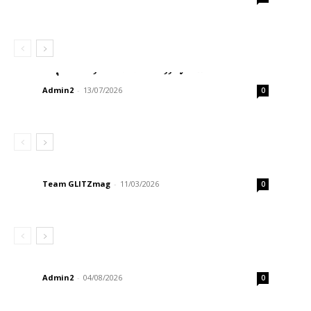
ช้อปคุ้ม ฟินคูณสอง! found & found ฉลอง
ครบรอบ 2 ปี จัดโปรสุดคุ้ม ซื้อ 1 ฟรี 1 พร้อม
ชิงสิทธิ์เข้าร่วมแฟนมีทสุดเอ็กซ์คลูซีฟ กับ 4
หนุ่มฮอต Jes – Bible – JJay – Fuaiz...
Admin2
-
13/07/2026
0
7 เคล็ดลับเลือกกระเป๋าเดินทาง จาก
Echolac สไตล์ “แอน ทองประสม” ที่นักเดิน
ทางไม่ควรพลาด
Team GLITZmag
-
11/03/2026
0
IHG Hotels & Resorts เดินหน้าขยาย
พอร์ตโฟลิโอในประเทศไทย ประกาศเปิด
ตัว ฮอลิเดย์ อินน์ เอ็กซ์เพรส กระบี่ อ่าวนาง
Admin2
-
04/08/2026
0