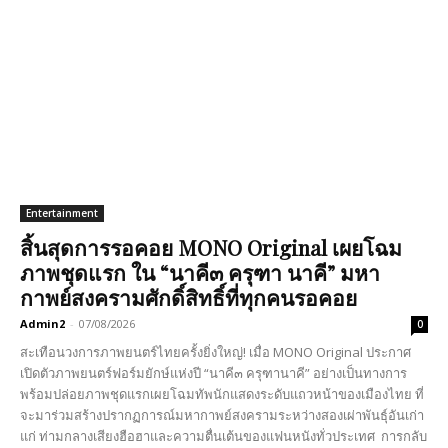
Entertainment
สิ้นสุดการรอคอย MONO Original เผยโฉม
ภาพชุดแรก ใน “นาคี๓ ครุฑา นาคี” มหา
กาพย์สงครามศักดิ์สิทธิ์ที่ทุกคนรอคอย
Admin2
-
07/08/2026
0
สะเทือนวงการภาพยนตร์ไทยครั้งยิ่งใหญ่! เมื่อ MONO Original ประกาศ
เปิดตัวภาพยนตร์ฟอร์มยักษ์แห่งปี “นาคี๓ ครุฑานาคี” อย่างเป็นทางการ
พร้อมปล่อยภาพชุดแรกเผยโฉมทัพนักแสดงระดับแถวหน้าของเมืองไทย ที่
จะมาร่วมสร้างปรากฏการณ์มหากาพย์สงครามระหว่างสองเผ่าพันธุ์อันเก่า
แก่ ท่ามกลางเสียงฮือฮาและความตื่นเต้นของแฟนหนังทั่วประเทศ การกลับ