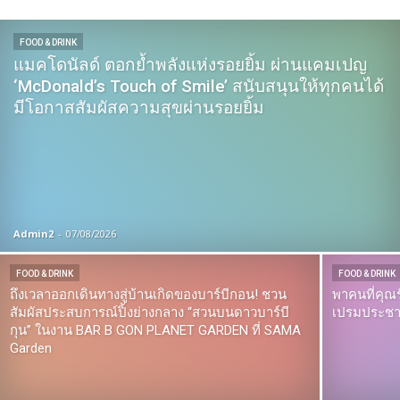
FOOD & DRINK
แมคโดนัลด์ ตอกย้ำพลังแห่งรอยยิ้ม ผ่านแคมเปญ
‘McDonald’s Touch of Smile’ สนับสนุนให้ทุกคนได้
มีโอกาสสัมผัสความสุขผ่านรอยยิ้ม
Admin2
-
07/08/2026
FOOD & DRINK
FOOD & DRINK
ถึงเวลาออกเดินทางสู่บ้านเกิดของบาร์บีกอน! ชวน
พาคนที่คุณ
สัมผัสประสบการณ์ปิ้งย่างกลาง “สวนบนดาวบาร์บี
เปรมประช
กุน” ในงาน BAR B GON PLANET GARDEN ที่ SAMA
Garden