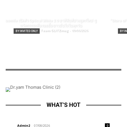
usmile เปิดตัว Optical White 2.0 ยาสีฟันสีม่วงสูตรใหม่ ชู
“Store of 
นวัตกรรมเพื่อรอยยิ้มขาวมั่นใจในทุกวัน
Team GLITZmag
-
09/06/2026
BY INVITED ONLY
BY I
WHAT'S HOT
BIRKENSTOCK จับมือกับ ADERERROR
เปิดตัวคอลเลกชั่นใหม่
Admin2
-
07/08/2026
0