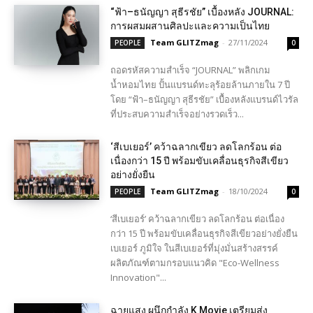
“ฟ้า–ธนัญญา สุธีรชัย” เบื้องหลัง JOURNAL:
การผสมผสานศิลปะและความเป็นไทย
Team GLITZmag
-
27/11/2024
PEOPLE
0
ถอดรหัสความสำเร็จ “JOURNAL” พลิกเกม
น้ำหอมไทย ปั้นแบรนด์ทะลุร้อยล้านภายใน 7 ปี
โดย “ฟ้า–ธนัญญา สุธีรชัย” เบื้องหลังแบรนด์ไวรัล
ที่ประสบความสำเร็จอย่างรวดเร็ว...
‘สีเบเยอร์’ คว้าฉลากเขียว ลดโลกร้อน ต่อ
เนื่องกว่า 15 ปี พร้อมขับเคลื่อนธุรกิจสีเขียว
อย่างยั่งยืน
Team GLITZmag
-
18/10/2024
PEOPLE
0
‘สีเบเยอร์’ คว้าฉลากเขียว ลดโลกร้อน ต่อเนื่อง
กว่า 15 ปี พร้อมขับเคลื่อนธุรกิจสีเขียวอย่างยั่งยืน
เบเยอร์ ภูมิใจ ในสีเบเยอร์ที่มุ่งมั่นสร้างสรรค์
ผลิตภัณฑ์ตามกรอบแนวคิด "Eco-Wellness
Innovation"...
ฉายแสง ผนึกกำลัง K Movie เตรียมส่ง