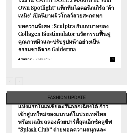
ในงาน ‘CATHY DOLL x MAENG Be Your
Own Spotlight’ แท็กทีมไอคอนิกเกิร์ล ‘ต้า
Admin2
-
07/07/2026
0
เหนิง’ เปิดนิยามผิวโกลว์สวยสะกดทุก
สายตา
บทความพิเศษ : Sculptra กับบทบาทของ
Collagen Biostimulator นวัตกรรมฟื้นฟู
Admin2
-
01/07/2026
0
คุณภาพผิวและปรับรูปหน้าอย่างเป็น
ธรรมชาติจาก Galderma
Admin2
-
23/06/2026
0
Tory Burch เปิดตัวแฟลกชิปสโตร์แห่งใหม่
“Gentle Monster” เปิดตัว Intelligent
FASHION UPDATE
ณ ICONSIAM เผยโฉมคอนเซ็ปต์ Rodeo
Eyewear Collection ดีไซน์ใหม่ เมื่อแฟชั่น
แห่งแรกในเอเชียตะวันออกเฉียงใต้ ก้าว
และ AI หลอมรวมเป็นหนึ่งเดียว
เข้าสู่บทใหม่ของแบรนด์ในประเทศไทย
พร้อมเฉลิมฉลองด้วยปาร์ตี้สุดเอ็กซ์คลูซีฟ
Team GLITZmag
-
24/07/2026
0
“Splash Club” ถ่ายทอดความสนุกและ