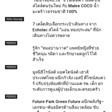
“เฉิน เจ๋อหย่วน” ชวนเติมความสดชื่น
สไตล์คนรุ่นใหม่ กับ Malee COCO น้ำ
มะพร้าวธรรมชาติ 100%
Glitz Gossip
7 เคล็ดลับเลือกกระเป๋าเดินทาง จาก
Echolac สไตล์ “แอน ทองประสม” ที่นัก
เดินทางไม่ควรพลาด
PEOPLE
รู้จัก “หมอปานวาด” แพทย์หญิงที่ช่วย
ชีวิตนุ่น รมิดา และรักษามดลูกไว้ได้
สำเร็จ
PEOPLE
มูลนิธิโรนัลด์ แมคโดนัลด์ เฮาส์
ประเทศไทย ผนึกกำลัง เอสบี ดีไซน์สแคว
ร์ ปรับปรุงห้องพักที่บ้านแมค รพ. เด็ก ยก
ระดับการดูแลผู้ป่วยเด็กและครอบครัว
PEOPLE
Future Park Green Future ผนึกพลังรัฐ–
เอกชน–พันธมิตรด้านสิ่งแวดล้อม ขับ