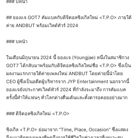
### บทนำ
## ยองแจ GOT7 คัมแบคกับดิจิตอลซิงเกิลใหม่ <T.P.O> ภายใต้
ค่าย ANDBUT พร้อมเวิลด์ทัวร์ 2024
### บทนำ
ในเดือนมิถุนายน 2024 นี้ ยองแจ (Youngjae) หนึ่งในสมาชิกวง
GOT7 ได้กลับมาพร้อมกับดิจิตอลซิงเกิลใหม่ชื่อ <T.P.O> ซึ่งเป็น
ผลงานแรกภายใต้ค่ายเพลงใหม่ ANDBUT โดยค่ายนี้นำโดย
CEO ผู้ซึ่งเป็นอดีตผู้บริหารจาก JYP Entertainment นอกจากนี้
ยองแจยังประกาศเวิลด์ทัวร์ 2024 ที่กำลังจะมาถึง การคัมแบค
ครั้งนี้ทำให้แฟนๆ ทั่วโลกต่างตื่นเต้นและตั้งตารอคอยอย่างมาก
### ดิจิตอลซิงเกิลใหม่ <T.P.O>
ซิงเกิล <T.P.O> ย่อมาจาก “Time, Place, Occasion” ซึ่งแสดง
ถึงแนวคิดของเพลงที่พูดถึงการใช้ชีวิตในช่วงเวลาที่เหมาะสม