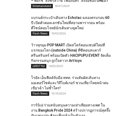
– พอร์ช” ส่งซีรีส์วาย“เฟื่องนคร” ลงจอช่อง ONE31
30/01/2024
Entertainment
แบรนด์กระเป๋าเดินทาง Echolac ฉลองครบรอบ 60
ปี เปิดตัวคอลเลกชันใหม่ที่สยามพารากอน พร้อม
ดีไซน์ตอบโจทย์นักเดินทางยุคใหม่
10/03/2026
Flash News
ว้าวทุกมุม POP MART เปิดสโตร์คอนเซปต์ใหม่ที่
แรกของโลก (outside China) ที่ซีคอนสแควร์
ศรีนครินทร์ พร้อมเปิดตัว HACIPUPU EVENT จัดเต็ม
กิจกรรมสนุก ถูกใจสาวก Art toys
14/02/2025
LIFESTYLE
โรยัล เอ็นฟีลด์จับมือ ททท. ร่วมสัมผัสเส้นทาง
มอเตอร์ไซค์และวิถีไบค์เกอร์ ชวนเที่ยวไทยหน้าฝน
เขียวฉ่ำ ไม่ซ้ำใคร!
10/10/2024
Flash News
การ์นิเย่ ร่วมสนับสนุนความเท่าเทียมทางเพศ ใน
งาน Bangkok Pride 2024 สร้างปรากฏการณ์สุดจึ้ง
กับแคมเปญ #ลบเพื่อกล้าเป็นตัวเอง