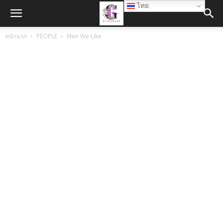
ไทย
หน้าแรก
PEOPLE
Men We Like