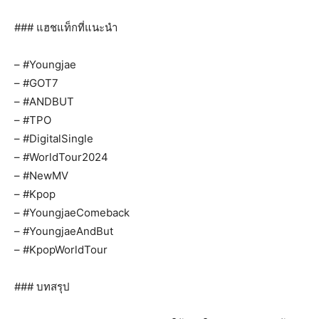
### แฮชแท็กที่แนะนำ
– #Youngjae
– #GOT7
– #ANDBUT
– #TPO
– #DigitalSingle
– #WorldTour2024
– #NewMV
– #Kpop
– #YoungjaeComeback
– #YoungjaeAndBut
– #KpopWorldTour
### บทสรุป