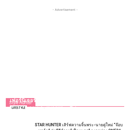
- Advertisement -
แคเรียร์ ฉีกกรอบแอร์แบบเดิมๆ ส่งแคมเปญ “ใคร
คิดไม่ถึง แคเรียร์คิดถึง” ชูคอนเซ็ปต์ “แอร์
เฟอร์นิเจอร์ เฟอร์นิเจอร์ที่ทำความเย็นได้”
Style Hunter
Admin2
-
03/12/2025
0
LIFESTYLE
STAR HUNTER เสิร์ฟความจิ้นพระ-นายคู่ใหม่ “จ๊อบ