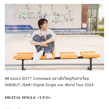
## ยองแจ GOT7 Comeback อย่างยิ่งใหญ่กับค่ายใหม่
ANDBUT: เปิดตัว Digital Single และ World Tour 2024
𝐃𝐈𝐆𝐈𝐓𝐀𝐋 𝐒𝐈𝐍𝐆𝐋𝐄 <𝐓.𝐏.𝐎>