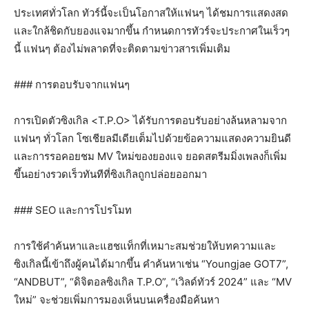
ประเทศทั่วโลก ทัวร์นี้จะเป็นโอกาสให้แฟนๆ ได้ชมการแสดงสด
และใกล้ชิดกับยองแจมากขึ้น กำหนดการทัวร์จะประกาศในเร็วๆ
นี้ แฟนๆ ต้องไม่พลาดที่จะติดตามข่าวสารเพิ่มเติม
### การตอบรับจากแฟนๆ
การเปิดตัวซิงเกิล <T.P.O> ได้รับการตอบรับอย่างล้นหลามจาก
แฟนๆ ทั่วโลก โซเชียลมีเดียเต็มไปด้วยข้อความแสดงความยินดี
และการรอคอยชม MV ใหม่ของยองแจ ยอดสตรีมมิ่งเพลงก็เพิ่ม
ขึ้นอย่างรวดเร็วทันทีที่ซิงเกิลถูกปล่อยออกมา
### SEO และการโปรโมท
การใช้คำค้นหาและแฮชแท็กที่เหมาะสมช่วยให้บทความและ
ซิงเกิลนี้เข้าถึงผู้คนได้มากขึ้น คำค้นหาเช่น “Youngjae GOT7”,
“ANDBUT”, “ดิจิตอลซิงเกิล T.P.O”, “เวิลด์ทัวร์ 2024” และ “MV
ใหม่” จะช่วยเพิ่มการมองเห็นบนเครื่องมือค้นหา