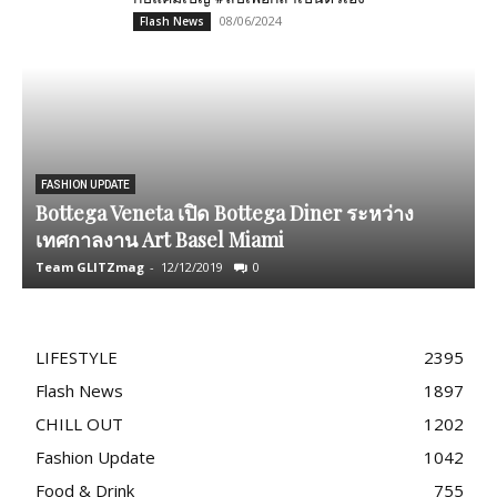
08/06/2024
Flash News
FASHION UPDATE
Bottega Veneta เปิด Bottega Diner ระหว่าง
เทศกาลงาน Art Basel Miami
ใ
Team GLITZmag
-
12/12/2019
0
T
LIFESTYLE
2395
Flash News
1897
CHILL OUT
1202
Fashion Update
1042
Food & Drink
755