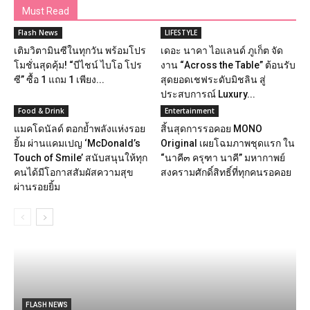
Must Read
Flash News
LIFESTYLE
เติมวิตามินซีในทุกวัน พร้อมโปร
เดอะ นาคา ไอแลนด์ ภูเก็ต จัด
โมชั่นสุดคุ้ม! “บีไชน์ ไบโอ โปร
งาน “Across the Table” ต้อนรับ
ซี” ซื้อ 1 แถม 1 เพียง...
สุดยอดเชฟระดับมิชลิน สู่
ประสบการณ์ Luxury...
Food & Drink
Entertainment
แมคโดนัลด์ ตอกย้ำพลังแห่งรอย
สิ้นสุดการรอคอย MONO
ยิ้ม ผ่านแคมเปญ ‘McDonald’s
Original เผยโฉมภาพชุดแรก ใน
Touch of Smile’ สนับสนุนให้ทุก
“นาคี๓ ครุฑา นาคี” มหากาพย์
คนได้มีโอกาสสัมผัสความสุข
สงครามศักดิ์สิทธิ์ที่ทุกคนรอคอย
ผ่านรอยยิ้ม
FLASH NEWS