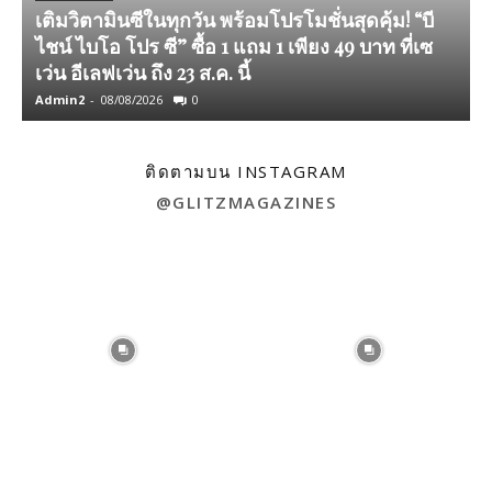
เติมวิตามินซีในทุกวัน พร้อมโปรโมชั่นสุดคุ้ม! “บี
ไชน์ ไบโอ โปร ซี” ซื้อ 1 แถม 1 เพียง 49 บาท ที่เซ
เว่น อีเลฟเว่น ถึง 23 ส.ค. นี้
Admin2
-
08/08/2026
0
A
ติดตามบน INSTAGRAM
@GLITZMAGAZINES