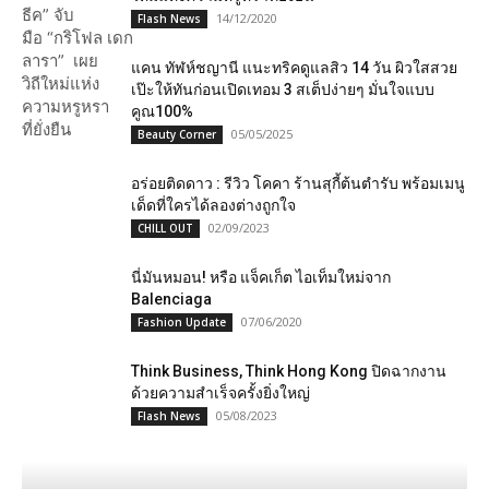
14/12/2020
Flash News
แคน ทัฬห์ชญานี แนะทริคดูแลสิว 14 วัน ผิวใสสวย
เป๊ะให้ทันก่อนเปิดเทอม 3 สเต็ปง่ายๆ มั่นใจแบบ
คูณ100%
05/05/2025
Beauty Corner
อร่อยติดดาว : รีวิว โคคา ร้านสุกี้ต้นตำรับ พร้อมเมนู
เด็ดที่ใครได้ลองต่างถูกใจ
02/09/2023
CHILL OUT
นี่มันหมอน! หรือ​ แจ็คเก็ต​ ไอเท็ม​ใหม่​จาก​ ​​
Balenciaga ​
07/06/2020
Fashion Update
Think Business, Think Hong Kong ปิดฉากงาน
ด้วยความสำเร็จครั้งยิ่งใหญ่
05/08/2023
Flash News