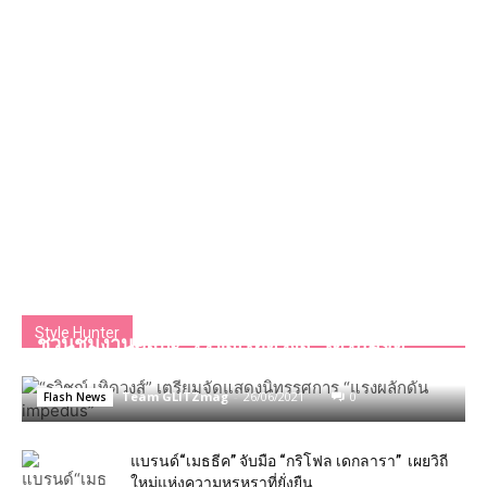
Style Hunter
ชวนชม​งานศิลปะ​”รวิชญ์ เทิดวงส์” เตรียม​จัด
แสดง​นิทรรศการ​ “แรงผลักดัน​ impedus”
Team GLITZmag
-
26/06/2021
0
Flash News
แบรนด์“เมธธีค” จับมือ “กริโฟล เดกลารา” เผยวิถี
ใหม่แห่งความหรูหราที่ยั่งยืน