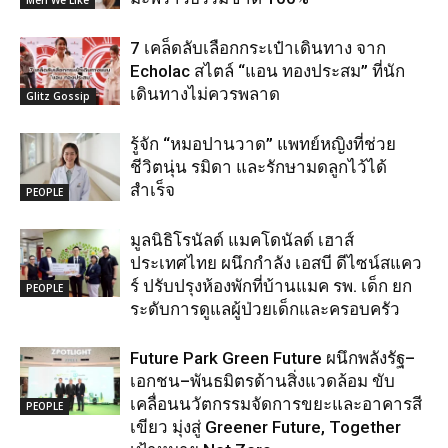
Men We Like
7 เคล็ดลับเลือกกระเป๋าเดินทาง จาก
Echolac สไตล์ “แอน ทองประสม” ที่นัก
เดินทางไม่ควรพลาด
Glitz Gossip
รู้จัก “หมอปานวาด” แพทย์หญิงที่ช่วย
ชีวิตนุ่น รมิดา และรักษามดลูกไว้ได้
สำเร็จ
PEOPLE
มูลนิธิโรนัลด์ แมคโดนัลด์ เฮาส์
ประเทศไทย ผนึกกำลัง เอสบี ดีไซน์สแคว
ร์ ปรับปรุงห้องพักที่บ้านแมค รพ. เด็ก ยก
PEOPLE
ระดับการดูแลผู้ป่วยเด็กและครอบครัว
Future Park Green Future ผนึกพลังรัฐ–
เอกชน–พันธมิตรด้านสิ่งแวดล้อม ขับ
เคลื่อนนวัตกรรมจัดการขยะและอาคารสี
PEOPLE
เขียว มุ่งสู่ Greener Future, Together