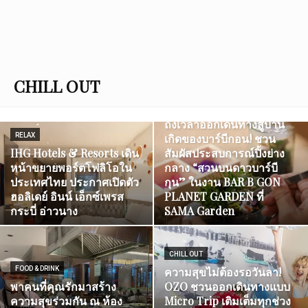
CHILL OUT
FOOD & DRINK
ถึงเวลาออกเดินทางสู่บ้าน
RELAX
เกิดของบาร์บีกอน! ชวน
IHG Hotels & Resorts เดิน
สัมผัสประสบการณ์ปิ้งย่าง
หน้าขยายพอร์ตโฟลิโอใน
กลาง “สวนบนดาวบาร์บี
ประเทศไทย ประกาศเปิดตัว
กุน” ในงาน BAR B GON
ฮอลิเดย์ อินน์ เอ็กซ์เพรส
PLANET GARDEN ที่
กระบี่ อ่าวนาง
SAMA Garden
CHILL OUT
FOOD & DRINK
ความสุขไม่ต้องรอวันลา!
พาคนที่คุณรักมาสร้าง
OZO ชวนออกเดินทางแบบ
ความสุขร่วมกัน ณ ห้อง
Micro Trip เติมเต็มทุกช่วง