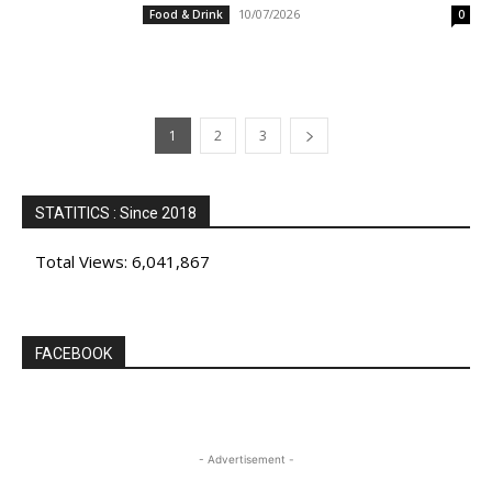
10/07/2026
Food & Drink
0
1
2
3
STATITICS : Since 2018
Total Views:
6,041,867
FACEBOOK
- Advertisement -