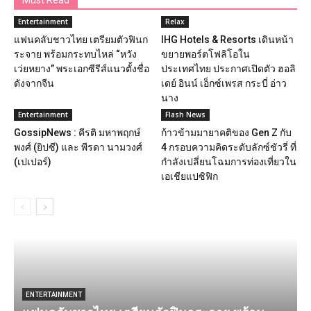
Must Read
Entertainment
Relax
แฟนคลับชาวไทย เตรียมตัวฟินก
IHG Hotels & Resorts เดินหน้า
ระจาย พร้อมกระทบไหล่ “หวัง
ขยายพอร์ตโฟลิโอใน
เว่ยหยาง” พระเอกซีรีส์แนวตั้งชื่อ
ประเทศไทย ประกาศเปิดตัว ฮอลิ
ดังจากจีน
เดย์ อินน์ เอ็กซ์เพรส กระบี่ อ่าว
นาง
Entertainment
Flash News
GossipNews : คีรติ มหาพฤกษ์
ก้าวข้ามมายาคติของ Gen Z กับ
พงศ์ (ยิปซี) และ พีรดา นามวงศ์
4 กรอบความคิดระดับลักซ์ชัวรี่ ที่
(เปเปอร์)
กำลังเปลี่ยนโฉมการท่องเที่ยวใน
เอเชียแปซิฟิก
ENTERTAINMENT