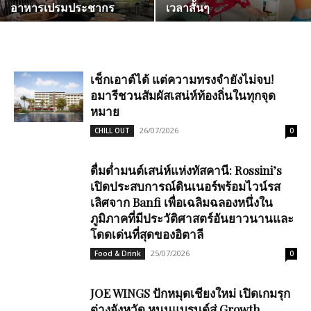
อาหารเปรมประชากร
เวลาสั้นๆ
เช็กเอาต์ได้ แต่ความทรงจำยังไม่จบ!
อมารีชวนสัมผัสเสน่ห์ท้องถิ่นในทุกจุด
หมาย
26/07/2026
CHILL OUT
0
ดื่มด่ำมนต์เสน่ห์แห่งทัสคานี: Rossini’s
เปิดประสบการณ์ดินเนอร์พร้อมไวน์รส
เลิศจาก Banfi เพื่อเฉลิมฉลองหนึ่งใน
ภูมิภาคที่มีประวัติศาสตร์อันยาวนานและ
โดดเด่นที่สุดของอิตาลี
25/07/2026
Food & Drink
0
JOE WINGS ปักหมุดเชียงใหม่ เปิดเกมรุก
ต่างจังหวัด หนุนแบรนด์สู่ Growth