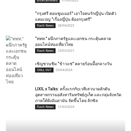
01/09/2023
Entertainment
“กรุงศรี คอนซูมเมอร์” เอาใจคนรักญี่ปุ่น เปิดตัว
แคมเปญ “เรื่องญี่ปุ่น ต้องกรุงศรี”
28/06/2023
Flash News
“ททท.” ผนึกภาครัฐและเอกชน กระตุ้นตลาด
ออนไลน์ท่องเที่ยวไทย
25/03/2021
Flash News
เชิญชวนชิม “ข้าวแช่” คลายร้อนมื้อกลางวัน
03/04/2024
CHILL OUT
LIXIL x Talks: ครั้งแรกกับเวทีเสวนาผลักดัน
อุตสาหกรรมอสังหาริมทรัพย์ภูเก็ต และกลุ่มจังหวัด
ภาคใต้ฝั่งอันดามัน จัดขึ้นโดย ลิกซิล
31/05/2024
Flash News