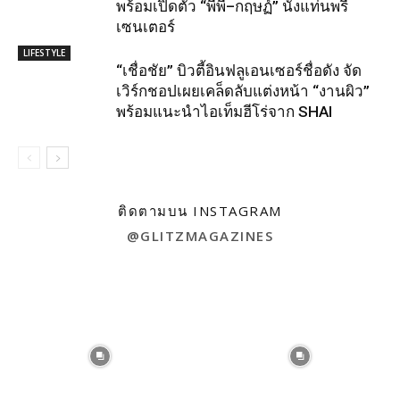
พร้อมเปิดตัว “พีพี–กฤษฏ์” นั่งแท่นพรี
เซนเตอร์
LIFESTYLE
“เชื่อชัย” บิวตี้อินฟลูเอนเซอร์ชื่อดัง จัด
เวิร์กชอปเผยเคล็ดลับแต่งหน้า “งานผิว”
พร้อมแนะนำไอเท็มฮีโร่จาก SHAI
ติดตามบน INSTAGRAM
@GLITZMAGAZINES