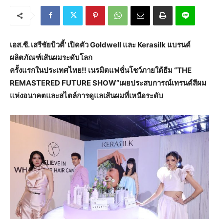
เอส.ซี. เสรีชัยบิวตี้’ เปิดตัว Goldwell และ Kerasilk แบรนด์
ผลิตภัณฑ์เส้นผมระดับโลก
ครั้งแรกในประเทศไทย!! เนรมิตแฟชั่นโชว์ภายใต้ธีม “THE
REMASTERED FUTURE SHOW”
เผยประสบการณ์เทรนด์สีผม
แห่งอนาคตและสไตล์การดูแลเส้นผมที่เหนือระดับ