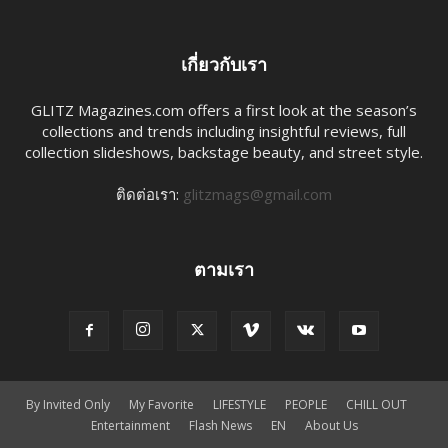
เกี่ยวกับเรา
GLITZ Magazines.com offers a first look at the season’s
collections and trends including insightful reviews, full
collection slideshows, backstage beauty, and street style.
ติดต่อเรา:
glitzmags@gmail.com
ตามเรา
By Invited Only
My Favorite
LIFESTYLE
PEOPLE
CHILL OUT
Entertainment
Flash News
EN​
About Us