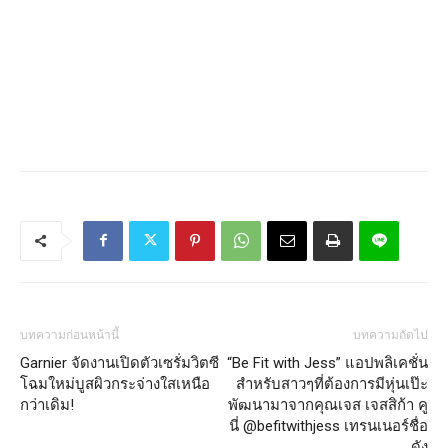
บทความก่อนหน้านี้
บทความถัดไป
Garnier จัดงานเปิดตัวเซรั่มวิตซี
“Be Fit with Jess” แอปพลิเคชั่น
โฉมใหม่บูสผิวกระจ่างใสเหนือ
สำหรับสาวๆที่ต้องการมีหุ่นเป๊ะ
กว่าเดิม!
พัฒนามาจากคุณเจส เจสสิก้า คู
นี่ @befitwithjess เทรนเนอร์ชื่อ
ดัง