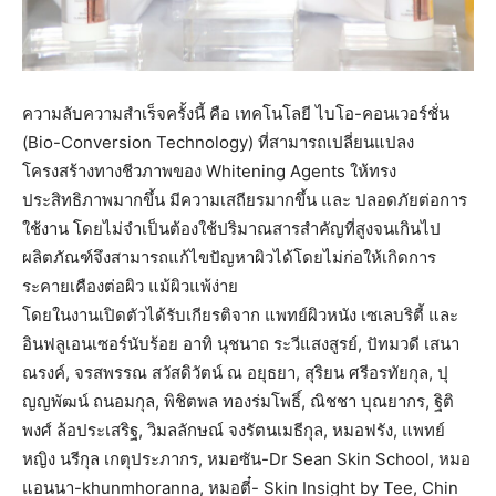
ความลับความสำเร็จครั้งนี้ คือ เทคโนโลยี ไบโอ-คอนเวอร์ชั่น
(Bio-Conversion Technology) ที่สามารถเปลี่ยนแปลง
โครงสร้างทางชีวภาพของ Whitening Agents ให้ทรง
ประสิทธิภาพมากขึ้น มีความเสถียรมากขึ้น และ ปลอดภัยต่อการ
ใช้งาน โดยไม่จำเป็นต้องใช้ปริมาณสารสำคัญที่สูงจนเกินไป
ผลิตภัณฑ์จึงสามารถแก้ไขปัญหาผิวได้โดยไม่ก่อให้เกิดการ
ระคายเคืองต่อผิว แม้ผิวแพ้ง่าย
โดยในงานเปิดตัวได้รับเกียรติจาก แพทย์ผิวหนัง เซเลบริตี้ และ
อินฟลูเอนเซอร์นับร้อย อาทิ นุชนาถ ระวีแสงสูรย์, ปัทมวดี เสนา
ณรงค์, จรสพรรณ สวัสดิวัตน์ ณ อยุธยา, สุริยน ศรีอรทัยกุล, ปุ
ญญพัฒน์ ถนอมกุล, พิชิตพล ทองร่มโพธิ์, ณิชชา บุณยากร, ฐิติ
พงศ์ ล้อประเสริฐ, วิมลลักษณ์ จงรัตนเมธีกุล, หมอฟรัง, แพทย์
หญิง นรีกุล เกตุประภากร, หมอซัน-Dr Sean Skin School, หมอ
แอนนา-khunmhoranna, หมอตี๋- Skin Insight by Tee, Chin