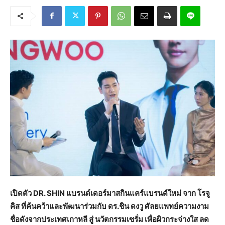
เปิดตัว DR. SHIN แบรนด์เดอร์มาสกินแคร์แบรนด์ใหม่ จาก โรจู
คิส ที่ค้นคว้าและพัฒนาร่วมกับ ดร.ชิน ดงวู ศัลยแพทย์ความงาม
ชื่อดังจากประเทศเกาหลี สู่ นวัตกรรมเซรั่ม เพื่อผิวกระจ่างใส ลด