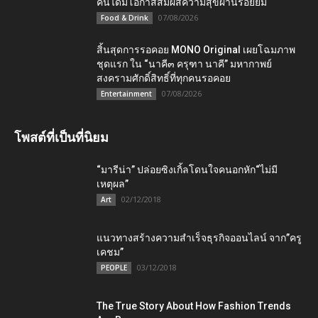
คนได้มีโอกาสสัมผัสความสุขผ่านรอยยิ้ม
07/08/2026
Food & Drink
สิ้นสุดการรอคอย MONO Original เผยโฉมภาพ
ชุดแรก ใน “นาคี๓ ครุฑา นาคี” มหากาพย์
สงครามศักดิ์สิทธิ์ที่ทุกคนรอคอย
07/08/2026
Entertainment
โพสต์ที่เป็นที่นิยม
“มารีน่า” ปล่อยซิงเกิ้ลโดนใจคนอกหัก“ไม่มี
เหตุผล”
02/12/2018
Art
แนวทางสร้างความสำเร็จธุรกิจออนไลน์ จาก”ครู
เคชม”
03/12/2018
PEOPLE
The True Story About How Fashion Trends