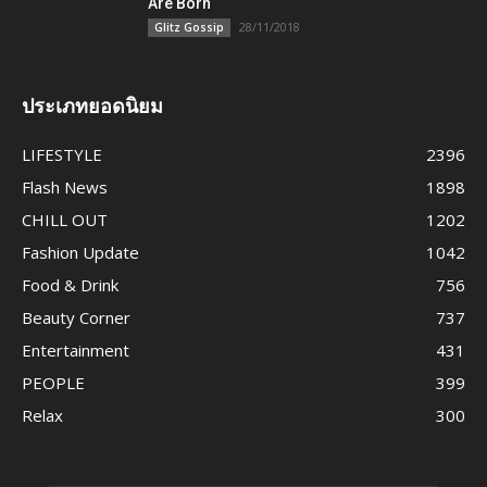
Are Born
28/11/2018
Glitz Gossip
ประเภทยอดนิยม
LIFESTYLE
2396
Flash News
1898
CHILL OUT
1202
Fashion Update
1042
Food & Drink
756
Beauty Corner
737
Entertainment
431
PEOPLE
399
Relax
300