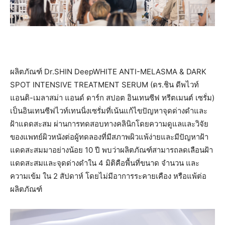
ผลิตภัณฑ์ Dr.SHIN DeepWHITE ANTI-MELASMA & DARK
SPOT INTENSIVE TREATMENT SERUM (ดร.ชิน ดีพไวท์
แอนติ-เมลาสม่า แอนด์ ดาร์ก สปอต อินเทนซีฟ ทรีตเมนต์ เซรั่ม)
เป็นอินเทนซีฟไวท์เทนนิ่งเซรั่มที่เน้นแก้ไขปัญหาจุดด่างดำและ
ฝ้าแดดสะสม ผ่านการทดสอบทางคลินิกโดยความดูแลและวิจัย
ของแพทย์ผิวหนังต่อผู้ทดลองที่มีสภาพผิวแพ้ง่ายและมีปัญหาฝ้า
แดดสะสมมาอย่างน้อย 10 ปี พบว่าผลิตภัณฑ์สามารถลดเลือนฝ้า
แดดสะสมและจุดด่างดำใน 4 มิติคือพื้นที่ขนาด จำนวน และ
ความเข้ม ใน 2 สัปดาห์ โดยไม่มีอาการระคายเคือง หรือแพ้ต่อ
ผลิตภัณฑ์