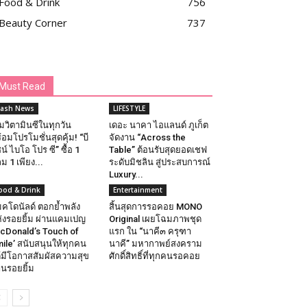
Food & Drink
756
Beauty Corner
737
Must Read
lash News
LIFESTYLE
ิมวิตามินซีในทุกวัน
เดอะ นาคา ไอแลนด์ ภูเก็ต
้อมโปรโมชั่นสุดคุ้ม! “บี
จัดงาน “Across the
น์ ไบโอ โปร ซี” ซื้อ 1
Table” ต้อนรับสุดยอดเชฟ
ม 1 เพียง...
ระดับมิชลิน สู่ประสบการณ์
Luxury...
ood & Drink
Entertainment
คโดนัลด์ ตอกย้ำพลัง
สิ้นสุดการรอคอย MONO
่งรอยยิ้ม ผ่านแคมเปญ
Original เผยโฉมภาพชุด
cDonald’s Touch of
แรก ใน “นาคี๓ ครุฑา
ile’ สนับสนุนให้ทุกคน
นาคี” มหากาพย์สงคราม
้มีโอกาสสัมผัสความสุข
ศักดิ์สิทธิ์ที่ทุกคนรอคอย
านรอยยิ้ม