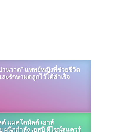
อปานวาด” แพทย์หญิงที่ช่วยชีวิต
 และรักษามดลูกไว้ได้สำเร็จ
ัลด์ แมคโดนัลด์ เฮาส์
 ผนึกกำลัง เอสบี ดีไซน์สแควร์