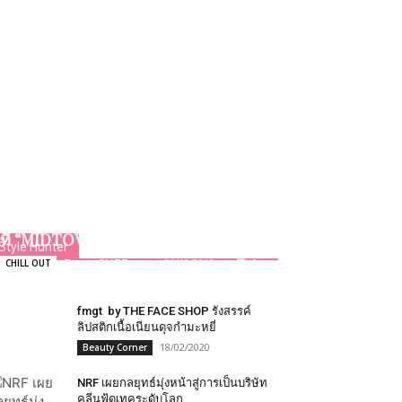
เสน่ห์อาหารไทยโบราณรสชาติ
ดั้งเดิม ที่ส่งต่อจากรุ่นสู่รุ่น
ที่ “MIDTOWN THAI”
Style Hunter
Team GLITZmag
-
21/10/2019
0
CHILL OUT
fmgt by THE FACE SHOP รังสรรค์
ลิปสติกเนื้อเนียนดุจกำมะหยี่
18/02/2020
Beauty Corner
NRF เผยกลยุทธ์มุ่งหน้าสู่การเป็นบริษัท
คลีนฟู้ดเทคระดับโลก