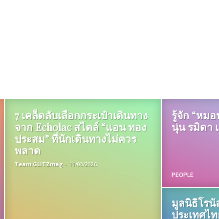
7 เคล็ดลับเลือกกระเป๋าเดินทาง
รู้จัก “หม
จาก Echolac สไตล์ “แอน ทอง
นุ่น รมิดา
ประสม” ที่นักเดินทางไม่ควร
พลาด
Team GLITZmag
-
11/03/2026
PEOPLE
มูลนิธิโรน
ประเทศไทย