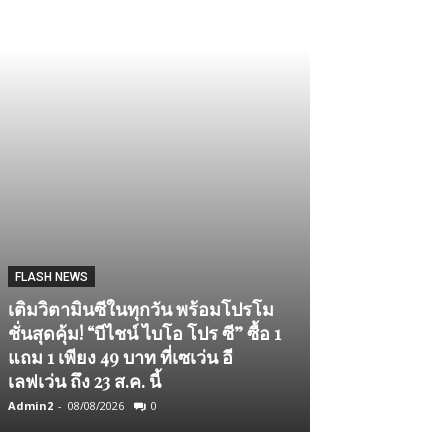
LIFESTYLE
FLASH NEWS
เดอะ นาคา ไอแ
เติมวิตามินซีในทุกวัน พร้อมโปรโม
“Across the T
ชั่นสุดคุ้ม! “บีไชน์ ไบโอ โปร ซี” ซื้อ 1
เชฟระดับมิชลิ
แถม 1 เพียง 49 บาท ที่เซเว่น อี
Luxury Dining 
เลฟเว่น ถึง 23 ส.ค. นี้
ซีฟ
Admin2
-
08/08/2026
0
Admin2
-
07/08/2026