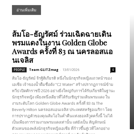
อ่านเพิ่มเติม
ส้มโอ-ธัญรัศม์ ร่วมเฉิดฉายเดิน
พรมแดงในงาน Golden Globe
Awards ครั้งที่ 83 ณ นครลอสแอ
นเจลิส
Team GLITZmag
-
13/01/2026
PEOPLE
0
ส้มโอ-ธัญรัศม์ จิรฐิติเกียรติ หนึ่งในนักธุรกิจหญิงแถวหน้าของ
เอเชีย เจ้าของน้ำดื่มชื่อดัง “C2 Water” สร้างปรากฏการณ์ข้าม
ทวีป เปิดศักราชปี 2026 อย่างยิ่งใหญ่กับการได้รับเกียรติในฐานะ
นักธุรกิจหญิง เพียงหนึ่งเดียวที่ได้รับเชิญร่วมเดินพรมแดง ใน
งานระดับโลก Golden Globe Awards ครั้งที่ 83 ณ The
Beverly Hilton นครลอสแอนเจลิส ประเทศสหรัฐอเมริกา โดย
การปรากฏตัวของคุณส้มโอในค่ำคืนแห่งฮอลลีวูดครั้งนี้ ไม่ได้
เป็นเพียงการร่วมงานพรมแดงเท่านั้น แต่ยังเป็น สัญลักษณ์
ตัวแทนของพลังนักธุรกิจหญิงเอเชีย ที่ก้าวขึ้นสู่เวทีโลกอย่าง