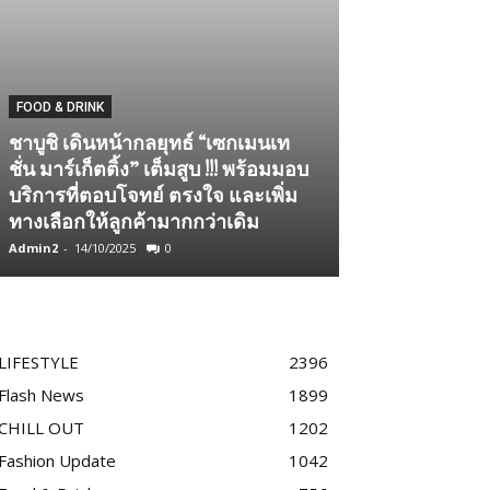
FOOD & DRINK
FLASH NEWS
ชาบูชิ เดินหน้ากลยุทธ์ “เซกเมนเท
ชั่น มาร์เก็ตติ้ง” เต็มสูบ !!! พร้อมมอบ
สายแฟไม่ควรพ
บริการที่ตอบโจทย์ ตรงใจ และเพิ่ม
40 แบรนด์ดัง แ
ทางเลือกให้ลูกค้ามากกว่าเดิม
เครดิตเงินคืนร
Admin2
-
14/10/2025
0
Team GLITZmag
-
LIFESTYLE
2396
Flash News
1899
CHILL OUT
1202
Fashion Update
1042