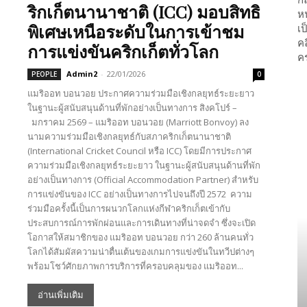
ริกเก็ตนานาชาติ (ICC) มอบสิทธิ
พิเศษเหนือระดับในการเข้าชม
การแข่งขันคริกเก็ตทั่วโลก
Admin2
-
22/01/2026
PEOPLE
0
แมริออท บอนวอย ประกาศความร่วมมือเชิงกลยุทธ์ระยะยาว
ในฐานะผู้สนับสนุนด้านที่พักอย่างเป็นทางการ สิงคโปร์ –
มกราคม 2569 – แมริออท บอนวอย (Marriott Bonvoy) ลง
นามความร่วมมือเชิงกลยุทธ์กับสภาคริกเก็ตนานาชาติ
(International Cricket Council หรือ ICC) โดยมีการประกาศ
ความร่วมมือเชิงกลยุทธ์ระยะยาว ในฐานะผู้สนับสนุนด้านที่พัก
อย่างเป็นทางการ (Official Accommodation Partner) สำหรับ
การแข่งขันของ ICC อย่างเป็นทางการไปจนถึงปี 2572 ความ
ร่วมมือครั้งนี้เป็นการผนวกโลกแห่งกีฬาคริกเก็ตเข้ากับ
ประสบการณ์การพักผ่อนและการเดินทางที่น่าจดจำ ซึ่งจะเปิด
โอกาสให้สมาชิกของ แมริออท บอนวอย กว่า 260 ล้านคนทั่ว
โลกได้สัมผัสความน่าตื่นเต้นของเกมการแข่งขันในทวีปต่างๆ
พร้อมโชว์ศักยภาพการบริการที่ครอบคลุมของ แมริออท...
อ่านเพิ่มเติม