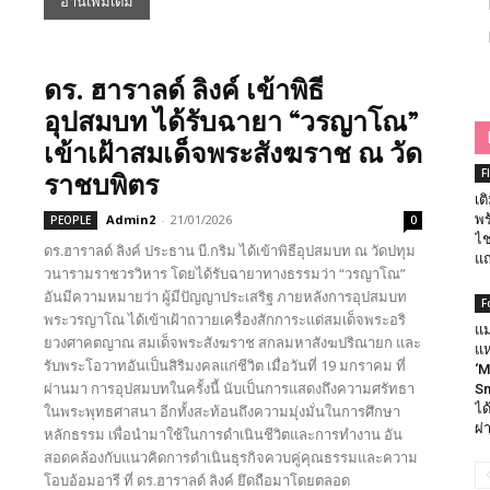
อ่านเพิ่มเติม
ดร. ฮาราลด์ ลิงค์ เข้าพิธี
อุปสมบท ได้รับฉายา “วรญาโณ”
เข้าเฝ้าสมเด็จพระสังฆราช ณ วัด
ราชบพิตร
F
เต
Admin2
-
21/01/2026
พร
PEOPLE
0
ไช
ดร.ฮาราลด์ ลิงค์ ประธาน บี.กริม ได้เข้าพิธีอุปสมบท ณ วัดปทุม
แถ
วนารามราชวรวิหาร โดยได้รับฉายาทางธรรมว่า “วรญาโณ”
อันมีความหมายว่า ผู้มีปัญญาประเสริฐ ภายหลังการอุปสมบท
F
พระวรญาโณ ได้เข้าเฝ้าถวายเครื่องสักการะแด่สมเด็จพระอริ
แม
ยวงศาคตญาณ สมเด็จพระสังฆราช สกลมหาสังฆปริณายก และ
แห
รับพระโอวาทอันเป็นสิริมงคลแก่ชีวิต เมื่อวันที่ 19 มกราคม ที่
‘M
ผ่านมา การอุปสมบทในครั้งนี้ นับเป็นการแสดงถึงความศรัทธา
Sm
ได
ในพระพุทธศาสนา อีกทั้งสะท้อนถึงความมุ่งมั่นในการศึกษา
ผ่
หลักธรรม เพื่อนำมาใช้ในการดำเนินชีวิตและการทำงาน อัน
สอดคล้องกับแนวคิดการดำเนินธุรกิจควบคู่คุณธรรมและความ
โอบอ้อมอารี ที่ ดร.ฮาราลด์ ลิงค์ ยึดถือมาโดยตลอด