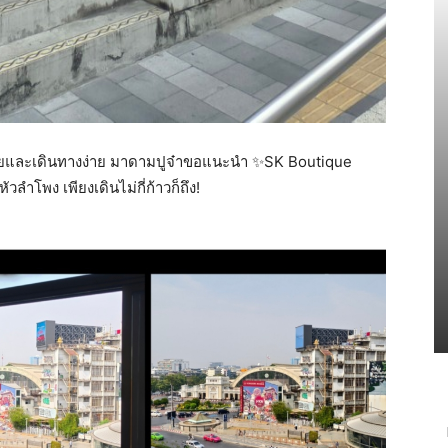
ยและเดินทางง่าย มาดามปูจ๋าขอแนะนำ ✨️SK Boutique
ลำโพง เพียงเดินไม่กี่ก้าวก็ถึง!