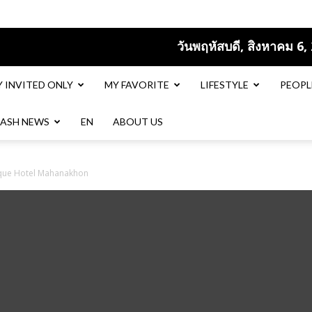
วันพฤหัสบดี, สิงหาคม 6,
Y INVITED ONLY
MY FAVORITE
LIFESTYLE
PEOPL
LASH NEWS
EN​
ABOUT US
tique Hotel Mahanakhon