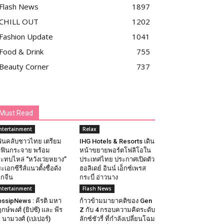
Flash News
1897
CHILL OUT
1202
Fashion Update
1041
Food & Drink
755
Beauty Corner
737
Must Read
ntertainment
Relax
นคลับชาวไทย เตรียม
IHG Hotels & Resorts เดิน
วฟินกระจาย พร้อม
หน้าขยายพอร์ตโฟลิโอใน
ะทบไหล่ “หวังเว่ยหยาง”
ประเทศไทย ประกาศเปิดตัว
ะเอกซีรีส์แนวตั้งชื่อดัง
ฮอลิเดย์ อินน์ เอ็กซ์เพรส
กจีน
กระบี่ อ่าวนาง
ntertainment
Flash News
ssipNews : คีรติ มหา
ก้าวข้ามมายาคติของ Gen
กษ์พงศ์ (ยิปซี) และ พีร
Z กับ 4 กรอบความคิดระดับ
 นามวงศ์ (เปเปอร์)
ลักซ์ชัวรี่ ที่กำลังเปลี่ยนโฉม