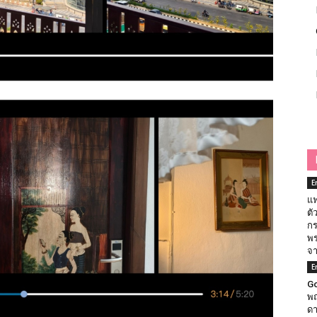
E
แฟ
ตั
กร
พร
จา
E
Go
พฤ
ดา