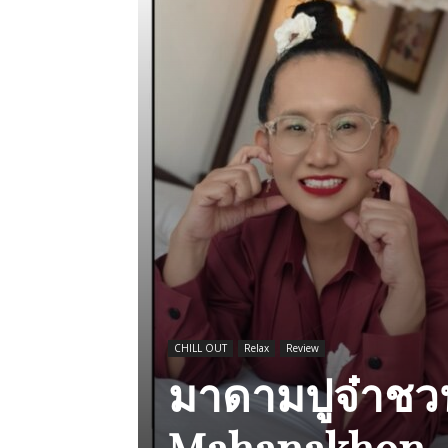
CHILL OUT
Relax
Review
มาดามปูจ๋าชวน
Mahanakhon