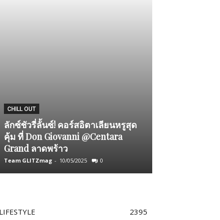
FASHION UPDATE
CHILL OUT
JASPAL MAN ร่
ลักซ์ชัวรี่ลั้นซ์! คอร์สอิตาเลียนหรูสุด
ห้างสรรพสินค้
คุ้ม ที่ Don Giovanni @Centara
พร้อมอัปเดท 3 ล
Grand ลาดพร้าว
– ธนา ฉัตรบริร
Team GLITZmag
-
10/05/2025
0
Team GLITZmag
-
LIFESTYLE
2395