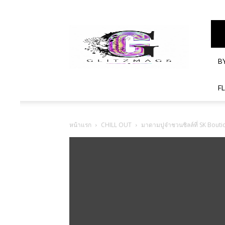
GlitzMagazines
B
F
หน้าแรก
CHILL OUT
มาดามปูจ๋าชวนชิลล์ที่ SK Bou