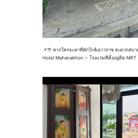
📌🎊 หากใครจะหาที่พักใกล้เยาวราช สะดวกสบา
Hotel Mahanakhon ✨️ โรงแรมที่ตั้งอยู่ติด MRT หัว