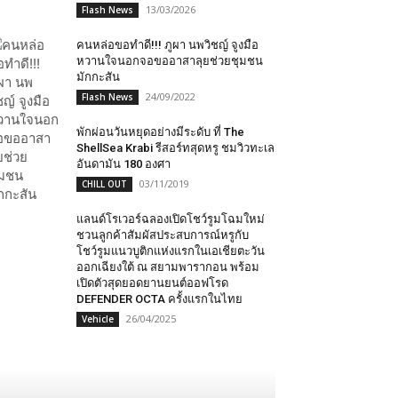
13/03/2026
Flash News
คนหล่อขอทำดี!!! ภูผา นพวิชญ์ จูงมือ
หวานใจนอกจอขออาสาลุยช่วยชุมชน
มักกะสัน
24/09/2022
Flash News
พักผ่อนวันหยุดอย่างมีระดับ​ ที่​ The
ShellSea Krabi รีสอร์ทสุดหรู​ ชมวิวทะเล
อันดามัน 180 องศา
03/11/2019
CHILL OUT
แลนด์โรเวอร์ฉลองเปิดโชว์รูมโฉมใหม่
ชวนลูกค้าสัมผัสประสบการณ์หรูกับ
โชว์รูมแนวบูติกแห่งแรกในเอเชียตะวัน
ออกเฉียงใต้ ณ สยามพารากอน พร้อม
เปิดตัวสุดยอดยานยนต์ออฟโรด
DEFENDER OCTA ครั้งแรกในไทย
26/04/2025
Vehicle