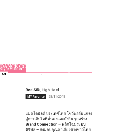
งานแถลงข่าวการจัดการแสดง BCB
DANCE COLLECTION 2019
Style Hunter
Team GLITZmag
-
24/09/2019
0
Art
Red Silk, High Heel
28/11/2018
MY Favorite
แมคโดนัลด์ ประเทศไทย โชว์ฟอร์มแกร่ง
สู่การเติบโตที่มั่นคงและยั่งยืน รุกสร้าง
Brand Connection – พลิกโฉมระบบ
ดิจิทัล – ส่งมอบคุณค่าเคียงข้างชาวไทย