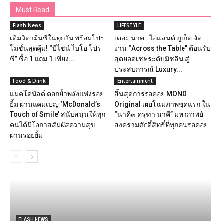
Must Read
Flash News
LIFESTYLE
เติมวิตามินซีในทุกวัน พร้อมโปร
เดอะ นาคา ไอแลนด์ ภูเก็ต จัด
โมชั่นสุดคุ้ม! “บีไชน์ ไบโอ โปร
งาน “Across the Table” ต้อนรับ
ซี” ซื้อ 1 แถม 1 เพียง...
สุดยอดเชฟระดับมิชลิน สู่
ประสบการณ์ Luxury...
Food & Drink
Entertainment
แมคโดนัลด์ ตอกย้ำพลังแห่งรอย
สิ้นสุดการรอคอย MONO
ยิ้ม ผ่านแคมเปญ ‘McDonald’s
Original เผยโฉมภาพชุดแรก ใน
Touch of Smile’ สนับสนุนให้ทุก
“นาคี๓ ครุฑา นาคี” มหากาพย์
คนได้มีโอกาสสัมผัสความสุข
สงครามศักดิ์สิทธิ์ที่ทุกคนรอคอย
ผ่านรอยยิ้ม
FLASH NEWS