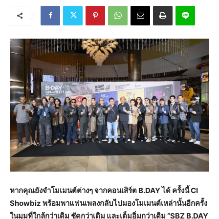
หากคุณยังจำโมเมนต์ต่างๆ จากคอนเสิร์ต B.DAY ได้ ครั้งนี้ CI
Showbiz พร้อมพาแฟนเพลงกลับไปมองโมเมนต์เหล่านั้นอีกครั้ง
ในมุมที่ใกล้กว่าเดิม ชัดกว่าเดิม และเต็มอิ่มกว่าเดิม “SBZ B.DAY