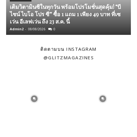
เติมวิตามินซีในทุกวัน พร้อมโปรโมชั่นสุดคุ้ม! “บี
ไชน์ ไบโอ โปร ซี” ซื้อ 1 แถม 1 เพียง 49 บาท ที่เซ
เว่น อีเลฟเว่น ถึง 23 ส.ค. นี้
Admin2
-
08/08/2026
0
A
ติดตามบน INSTAGRAM
@GLITZMAGAZINES