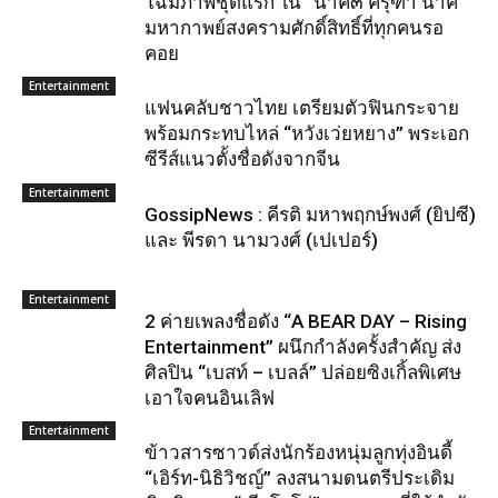
โฉมภาพชุดแรก ใน “นาคี๓ ครุฑา นาคี”
มหากาพย์สงครามศักดิ์สิทธิ์ที่ทุกคนรอ
คอย
Entertainment
แฟนคลับชาวไทย เตรียมตัวฟินกระจาย
พร้อมกระทบไหล่ “หวังเว่ยหยาง” พระเอก
ซีรีส์แนวตั้งชื่อดังจากจีน
Entertainment
GossipNews : คีรติ มหาพฤกษ์พงศ์ (ยิปซี)
และ พีรดา นามวงศ์ (เปเปอร์)
Entertainment
2 ค่ายเพลงชื่อดัง “A BEAR DAY – Rising
Entertainment” ผนึกกำลังครั้งสำคัญ ส่ง
ศิลปิน “เบสท์ – เบลล์” ปล่อยซิงเกิ้ลพิเศษ
เอาใจคนอินเลิฟ
Entertainment
ข้าวสารซาวด์ส่งนักร้องหนุ่มลูกทุ่งอินดี้
“เอิร์ท-นิธิวิชญ์” ลงสนามดนตรีประเดิม