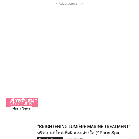
- Advertisement -
ยูโอบี จับมือร้าน “โอ้กะจู๋” และ ‘โอ้ จู๊ซ’ ส่ง
แคมเปญสุดคุ้มเสิร์ฟความฟินให้คนรักสุขภาพ
สำหรับสมาชิกบัตรเครดิตยูโอบีเท่านั้น
Style Hunter
Team GLITZmag
-
03/07/2025
0
Flash News
“BRIGHTENING LUMIÈRE MARINE TREATMENT”
ทรีทเมนต์ใหม่เพื่อผิวกระจ่างใส @Paris Spa