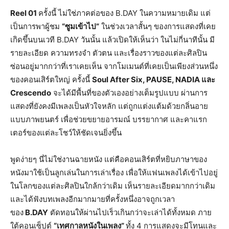
Reel 01
ครั้งนี้ ไม่ใช่ภาคต่อของ B.DAY ในความหมายเดิม แต่
เป็นการพาผู้ชม
“ซูมเข้าไป”
ในช่วงเวลาสั้นๆ ของการแสดงที่เคย
เกิดขึ้นบนเวที B.DAY วันนั้น แล้วเปิดให้เห็นว่า ในไม่กี่นาทีนั้น มี
รายละเอียด ความทรงจำ ตัวตน และเรื่องราวของแต่ละศิลปิน
ซ่อนอยู่มากกว่าที่เราเคยเห็น จากโมเมนต์ที่เคยเป็นเพียงส่วนหนึ่ง
ของคอนเสิร์ตใหญ่ ครั้งนี้
Soul After Six, PAUSE, NADIA และ
Crescendo
จะได้มีพื้นที่ของตัวเองอย่างเต็มรูปแบบ ผ่านการ
แสดงที่ยังคงมีเพลงเป็นหัวใจหลัก แต่ถูกแต่งแต้มด้วยกลิ่นอาย
แบบภาพยนตร์ เพื่อช่วยขยายอารมณ์ บรรยากาศ และคาแรก
เตอร์ของแต่ละโชว์ให้ชัดเจนยิ่งขึ้น
พูดง่ายๆ นี่ไม่ใช่งานฉายหนัง แต่คือคอนเสิร์ตที่หยิบภาษาของ
หนังมาใช้เป็นลูกเล่นในการเล่าเรื่อง เพื่อให้แฟนเพลงได้เข้าไปอยู่
ในโลกของแต่ละศิลปินใกล้กว่าเดิม เห็นรายละเอียดมากกว่าเดิม
และได้ฟังบทเพลงอีกมากมายที่ครั้งหนึ่งอาจถูกเวลา
ของ
B.DAY
ตัดทอนให้ผ่านไปเร็วเกินกว่าจะเล่าได้ทั้งหมด ภาย
ใต้คอนเซ็ปต์
“เทศกาลหนังในเพลง”
ทั้ง 4 การแสดงจะมีโทนและ