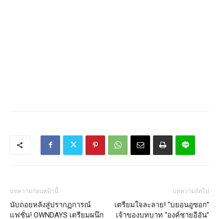
บทความก่อนหน้านี้
บทความถัดไป
นับถอยหลังสู่ปรากฏการณ์
เตรียมใจละลาย! “บยอนอูซอก”
แฟชั่น! OWNDAYS เตรียมผนึก
เจ้าของบทบาท “องค์ชายอีอัน”