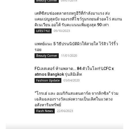
09/07/2019
Beauty Corner
เคทีซีสบช่องตลาดรถหรูอีวีที่กำลังมาแรง ส่ง
แคมเปญสุดปัง จองรถที่โชว์รูมรถยนต์วอลโว่ สแกน
ดิเนเวียน ออโต้ รับคะแนนเพิ่มสูงสุด 90 เท่า
09/10/2023
LIFESTYLE
แพทย์แนะ 5 วิธีปรนนิบัติผิวให้สวยใส ไร้สิว ไร้ริ้ว
รอย
11/01/2020
Beauty Corner
FC​เลสเตอร์​ ห้าม​พลาด… 84 ตัวในโลก!​ LCFC x
atmos Bangkok รุ่นลิมิเต็ท
05/04/2020
Fashion Update
“โกรเฮ่ และ อเมริกันสแตนดาร์ด จากลิกซิล” ร่วม
เฉลิมฉลองรางวัลแห่งความเป็นเลิศในแวดวง
อสังหาริมทรัพย์
22/06/2023
Flash News