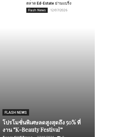
ตลาด Ed-Estate ย่านแบริ่ง
12/07/2026
Flash News
RELAX
ททท. ปลุกกระแ
อาจารย์ช้าง พา
ในเส้นทางท่อง
FLASH NEWS
ภาค เพื่อกระตุ
โปรโมชั่นพิเศษลดสูงสุดถึง 50% ที่
สร้างรายได้ส
งาน “K-Beauty Festival”
ท้องถิ่น