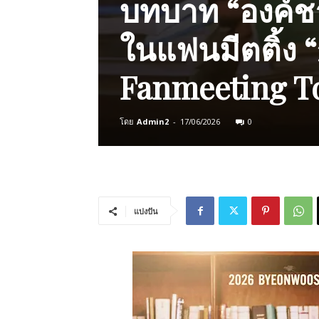
บทบาท “องค์ชา
ในแฟนมีตติ้ง 
Fanmeeting T
โดย
Admin2
-
17/06/2026
0
แบ่งปัน