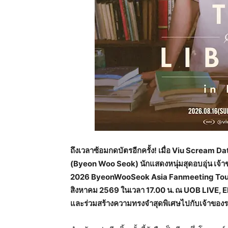
ถึงเวลาซ้อมกดบัตรอีกครั้ง! เมื่อ Viu Scream 
(Byeon Woo Seok) นักแสดงหนุ่มสุดอบอุ่น เจ้
2026 ByeonWooSeok Asia Fanmeeting Tour <T
สิงหาคม 2569 ในเวลา 17.00 น. ณ UOB LIVE, EM
และร่วมสร้างความทรงจำสุดพิเศษไปกับเจ้าของรอย