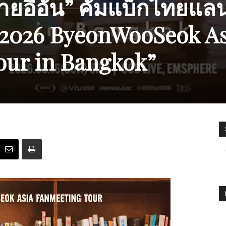
ยอีอัน” คัมแบ็กไทยแลน
“2026 ByeonWooSeok As
our
in Bangkok”