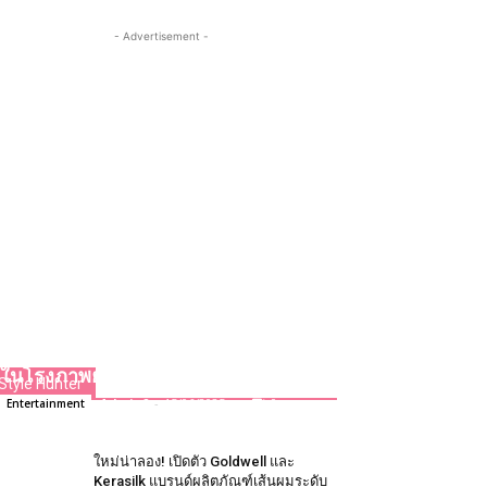
- Advertisement -
“โฟร์ท ณัฐวรรธน์” ตื่นเต้น พากย์เสียง
ครั้งแรกใน “Disney and Pixar’s Elio
เอลิโอ” ภาพยนตร์แอนิเมชันผจญภัย
สุดป่วนแหวกแนวจากทีมผู้สร้าง
Inside Out 2 ชวนแฟน ๆ ไปให้กำลังใจ
และร่วมผจญภัยด้วยกัน 19 มิถุนายนนี้
ในโรงภาพยนตร์
Style Hunter
Admin2
-
15/06/2025
0
Entertainment
ใหม่น่าลอง! เปิดตัว Goldwell และ
Kerasilk แบรนด์ผลิตภัณฑ์เส้นผมระดับ