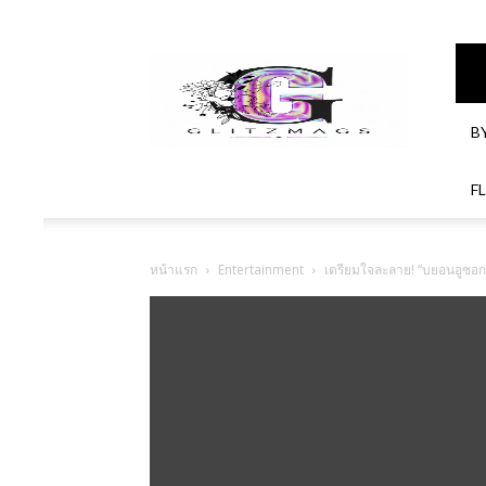
GlitzMagazines
B
F
หน้าแรก
Entertainment
เตรียมใจละลาย! “บยอนอูซอก