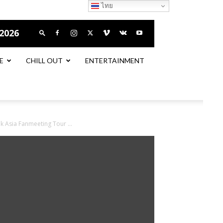
ไทย
 2026
E
CHILL OUT
ENTERTAINMENT
 Asia Fanmeeting Tour ...