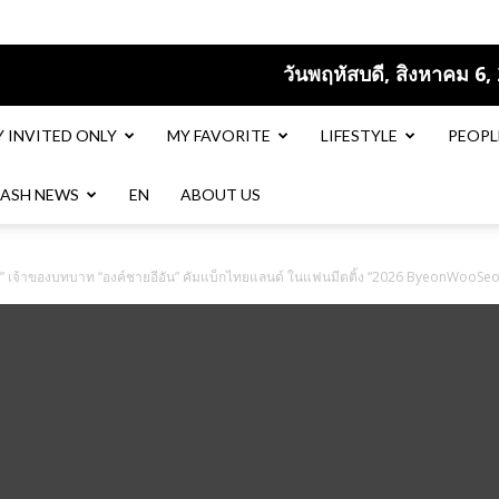
วันพฤหัสบดี, สิงหาคม 6,
Y INVITED ONLY
MY FAVORITE
LIFESTYLE
PEOPL
LASH NEWS
EN​
ABOUT US
” เจ้าของบทบาท “องค์ชายอีอัน” คัมแบ็กไทยแลนด์ ในแฟนมีตติ้ง “2026 ByeonWooSeok