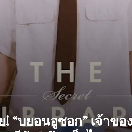
! “บยอนอูซอก” เจ้าขอ