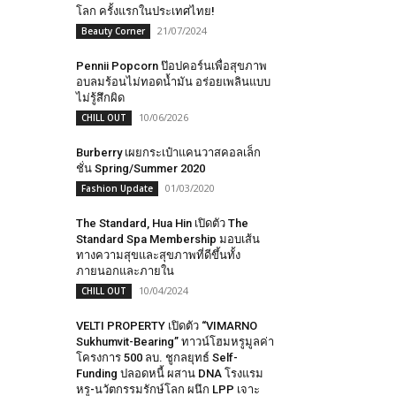
โลก ครั้งแรกในประเทศไทย!
21/07/2024
Beauty Corner
Pennii Popcorn ป๊อปคอร์นเพื่อสุขภาพ
อบลมร้อนไม่ทอดน้ำมัน อร่อยเพลินแบบ
ไม่รู้สึกผิด
10/06/2026
CHILL OUT
Burberry เผยกระเป๋าแคนวาสคอลเล็ก
ชั่น Spring/Summer 2020
01/03/2020
Fashion Update
The Standard, Hua Hin เปิดตัว The
Standard Spa Membership มอบเส้น
ทางความสุขและสุขภาพที่ดีขึ้นทั้ง
ภายนอกและภายใน
10/04/2024
CHILL OUT
VELTI PROPERTY เปิดตัว “VIMARNO
Sukhumvit-Bearing” ทาวน์โฮมหรูมูลค่า
โครงการ 500 ลบ. ชูกลยุทธ์ Self-
Funding ปลอดหนี้ ผสาน DNA โรงแรม
หรู-นวัตกรรมรักษ์โลก ผนึก LPP เจาะ