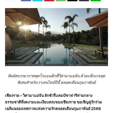
สัมผัสบรรยากาศสุดโรแมนติกที่วิศามาแม่จัน ด้วยแพ็กเกจสุด
พิเศษสำหรับวาเลนไทน์ปีนี้ ตลอดเดือนกุมภาพันธ์
เชียงราย – วิศามาแม่จัน ลักชัวรี่แคมป์ซาฟารีท่ามกลาง
ธรรมชาติที่งดงามและเงียบสงบของเชียงราย ขอเชิญคู่รักร่วม
เฉลิมฉลองเทศกาลแห่งความรักตลอดเดือนกุมภาพันธ์ 2568