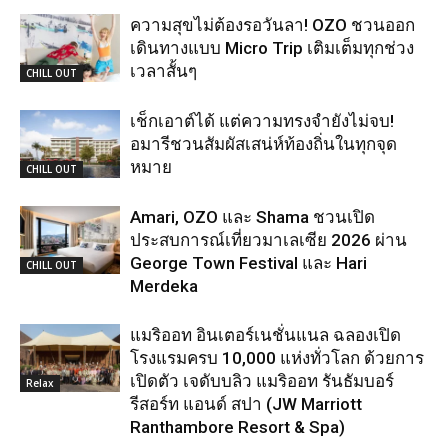
ความสุขไม่ต้องรอวันลา! OZO ชวนออก
เดินทางแบบ Micro Trip เติมเต็มทุกช่วง
เวลาสั้นๆ
CHILL OUT
เช็กเอาต์ได้ แต่ความทรงจำยังไม่จบ!
อมารีชวนสัมผัสเสน่ห์ท้องถิ่นในทุกจุด
หมาย
CHILL OUT
Amari, OZO และ Shama ชวนเปิด
ประสบการณ์เที่ยวมาเลเซีย 2026 ผ่าน
George Town Festival และ Hari
CHILL OUT
Merdeka
แมริออท อินเตอร์เนชั่นแนล ฉลองเปิด
โรงแรมครบ 10,000 แห่งทั่วโลก ด้วยการ
เปิดตัว เจดับบลิว แมริออท รันธัมบอร์
Relax
รีสอร์ท แอนด์ สปา (JW Marriott
Ranthambore Resort & Spa)