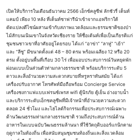
เปิดให้บริการในเดือนธันวาคม 2566 เอ็กซ์คลูซีฟ ลักชัวรี่ เต็นท์
แคมป์ เพียง 10 หลัง ที่เต็นท์ซาฟารีนำเข้าจากแอฟริกาใต้
ดัดแปลงดีไซน์ผสานเข้ากับสภาพแวดล้อมและธรรมชาติของป่า
ไม้สักบนเนินเขาในจังหวัดเชียงราย ให้ชื่อเต้นท์เพื่อเป็นเกียรติแก่
ชุมชนชาวเขาที่อาศัยอยู่โดยรอบ ได้แก่ “อาข่า” “ลาหู่” “เย้า”
และ “ลีซู” มีขนาดตั้งแต่ 48 – 80 ตรม พร้อมเฉลียง 12 หรือ 20
ตรม ตั้งอยู่บนพื้นที่เกือบ 30 ไร่ เพื่อมอบประสบการณ์วันหยุดพัก
ผ่อนแบบเป็นส่วนตัวท่ามกลางธรรมชาติ พร้อมบริการระดับ 5
ดาวและสิ่งอำนวยความสะดวกสบายที่หรูหราทันสมัย ได้แก่
เครื่องปรับอากาศ โทรศัพท์มือถือพร้อม Concierge Service
เครื่องชงกาแฟแบบเฟรนช์เพรส wifi ตู้นิรภัย ตู้เย็น อ่างอาบน้ำ
และบริการระดับเอ็กซคลูซีพที่มีเจ้าหน้าที่อำนวยความสะดวก
ตลอด 24 ชั่วโมง และไฮไลต์กิจกรรมเพื่อประสบการณ์เฉพาะ
ด้านวัฒนธรรมท่ามกลางธรรมชาติ รวมถึงประสบการณ์ด้าน
อาหารในแบบฉบับวัฒนธรรมล้านนา ที่ใช้วัตถุดิบออร์แกนิกตาม
ฤดูกาลในท้องถิ่น เพื่อสนับสนุนชุมชนท้องถิ่นและสิ่งแวดล้อม