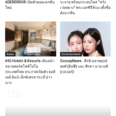
ADERERROR เปิดตัวคอลเลกชั่น
ระจาย พร้อมกระทบไหล่ “หวัง
ใหม่
เว่ยหยาง” พระเอกซีรีส์แนวตั้งชื่อ
ดังจากจีน
Relax
Entertainment
IHG Hotels & Resorts เดินหน้า
GossipNews : คีรติ มหาพฤกษ์
ขยายพอร์ตโฟลิโอใน
พงศ์ (ยิปซี) และ พีรดา นามวงศ์
ประเทศไทย ประกาศเปิดตัว ฮอลิ
(เปเปอร์)
เดย์ อินน์ เอ็กซ์เพรส กระบี่ อ่าว
นาง