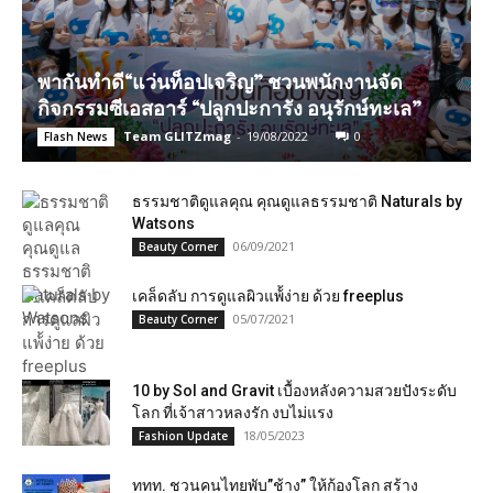
พากันทำดี“แว่นท็อปเจริญ” ชวนพนักงานจัด
กิจกรรมซีเอสอาร์ “ปลูกปะการัง อนุรักษ์ทะเล”
Team GLITZmag
-
19/08/2022
0
Flash News
ธรรมชาติดูแลคุณ คุณดูแลธรรมชาติ Naturals by
Watsons
06/09/2021
Beauty Corner
เคล็ดลับ การดูแลผิวแพ้้ง่าย ด้วย freeplus
05/07/2021
Beauty Corner
10 by Sol and Gravit เบื้องหลังความสวยปังระดับ
โลก ที่เจ้าสาวหลงรัก งบไม่แรง
18/05/2023
Fashion Update
ททท. ชวนคนไทยพับ​”ช้าง” ให้ก้องโลก​ สร้าง