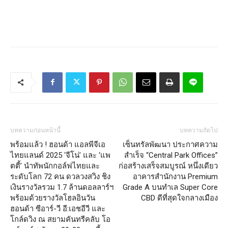
บทความก่อนหน้านี้
บทความถัดไป
พร้อมแล้ว ! ฮอนด้า แอลพีจีเอ
เซ็นทรัลพัฒนา ประกาศความ
ไทยแลนด์ 2025 ‘จีโน่’ และ ‘แพ
สำเร็จ “Central Park Offices”
ตตี้’ นำทัพนักกอล์ฟไทยและ
ก่อสร้างเสร็จสมบูรณ์ หนึ่งเดียว
ระดับโลก 72 คน ดวลวงสวิง ชิง
อาคารสำนักงาน Premium
เงินรางวัลรวม 1.7 ล้านดอลลาร์ฯ
Grade A บนทำเล Super Core
พร้อมด้วยรางวัลโฮลอินวัน
CBD ดีที่สุดใจกลางเมือง
ฮอนด้า ซีอาร์-วี อี:เอชอีวี และ
โกล์ดวิง ณ สยามคันทรีคลับ โอ