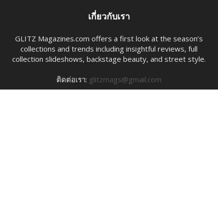
เกี่ยวกับเรา
GLITZ Magazines.com offers a first look at the season’s
collections and trends including insightful reviews, full
collection slideshows, backstage beauty, and street style.
ติดต่อเรา:
glitzmags@gmail.com
ตามเรา
By Invited Only
My Favorite
LIFESTYLE
PEOPLE
CHILL OUT
Entertainment
Flash News
EN​
About Us
© GlitzMagazines.com Design by Puja Tel 082 415 3569