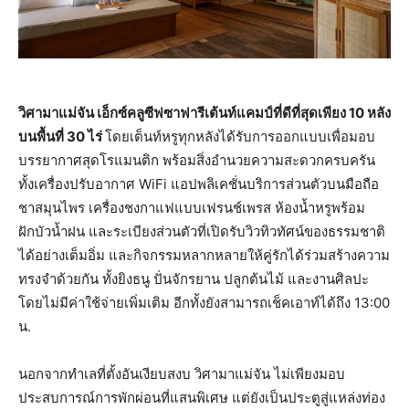
วิศามาแม่จัน เอ็กซ์คลูซีฟซาฟารีเต้นท์แคมป์ที่ดีที่สุดเพียง 10 หลัง
บนพื้นที่ 30 ไร่
โดยเต็นท์หรูทุกหลังได้รับการออกแบบเพื่อมอบ
บรรยากาศสุดโรแมนติก พร้อมสิ่งอำนวยความสะดวกครบครัน
ทั้งเครื่องปรับอากาศ WiFi แอปพลิเคชั่นบริการส่วนตัวบนมือถือ
ชาสมุนไพร เครื่องชงกาแฟแบบเฟรนช์เพรส ห้องน้ำหรูพร้อม
ฝักบัวน้ำฝน และระเบียงส่วนตัวที่เปิดรับวิวทิวทัศน์ของธรรมชาติ
ได้อย่างเต็มอิ่ม และกิจกรรมหลากหลายให้คู่รักได้ร่วมสร้างความ
ทรงจำด้วยกัน ทั้งยิงธนู ปั่นจักรยาน ปลูกต้นไม้ และงานศิลปะ
โดยไม่มีค่าใช้จ่ายเพิ่มเติม อีกทั้งยังสามารถเช็คเอาท์ได้ถึง 13:00
น.
นอกจากทำเลที่ตั้งอันเงียบสงบ วิศามาแม่จัน ไม่เพียงมอบ
ประสบการณ์การพักผ่อนที่แสนพิเศษ แต่ยังเป็นประตูสู่แหล่งท่อง