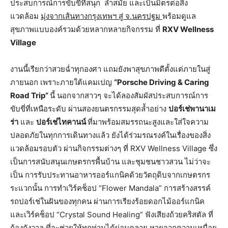
ประสบการณ์การขับขี่ที่สนุก ล้ำสมัย และเป็นมิตรต่อสิ่ง
แวดล้อม
มุ่งจากเส้นทางกรุงเทพฯ สู่ จ.นครปฐม
พร้อมดูแล
สุขภาพแบบองค์รวมด้วยหลากหลายกิจกรรม ที่
RXV Wellness
Village
งานนี้เรียกว่าสวยฉ่ำทุกองศา แถมยังพาสุขภาพดีตั้งแต่ภายในสู่
ภายนอก เพราะภายใต้แคมเปญ
“
Porsche Driving & Caring
Road Trip”
นี้ นอกจากสาวๆ จะได้ลองสัมผัสประสบการณ์การ
ขับขี่ที่เหนือระดับ ผ่านสองยนตรกรรมสุดล้ำอย่าง
ปอร์เช่พานาเม
ร่า
และ
ปอร์เช่ไทคานน์
ที่มาพร้อมสมรรถนะสูงและใส่ใจความ
ปลอดภัยในทุกการเดินทางแล้ว ยังได้ร่วมรณรงค์ในเรื่องของสิ่ง
แวดล้อมรอบตัว ผ่านกิจกรรมต่างๆ ที่ RXV Wellness Village ซึ่ง
เป็นการสนับสนุนเกษตรกรพื้นบ้าน และชุมชนชาวสวน ไม่ว่าจะ
เป็น การรับประทานอาหารออร์แกนิคด้วยวัตถุดิบจากเกษตรกร
ระแวกนั้น การทำเวิร์คช็อป “Flower Mandala” การสร้างสรรค์
รถปอร์เช่ในฝันของทุกคน ผ่านการเรียงร้อยดอกไม้ออร์แกนิค
และเวิร์คช็อป “Crystal Sound Healing” ฟังเสียงถ้วยคริสตัล ที่
ก้องกังวาล ที่จะช่วยให้ทุกท่านได้ผ่อนคลาย หายจากความเหนื่อย