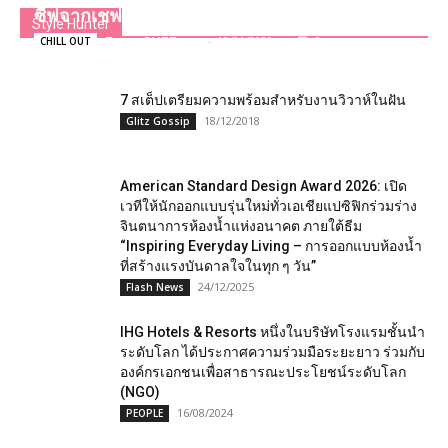
ซีฟจากเชฟหวัง เวนบิน ต้อนรับปีหนูทอง
Style Hunter
Team GLITZmag
-
10/01/2020
0
CHILL OUT
7 สเต็ปเตรียมความพร้อมสำหรับงานวิวาห์ในฝัน
18/12/2018
Glitz Gossip
American Standard Design Award 2026: เปิด
เวทีให้นักออกแบบรุ่นใหม่ทั่วเอเชียแปซิฟิกร่วมร่าง
จินตนาการห้องน้ำแห่งอนาคต ภายใต้ธีม
“Inspiring Everyday Living – การออกแบบห้องน้ำ
ที่สร้างแรงบันดาลใจในทุก ๆ วัน”
24/12/2025
Flash News
IHG Hotels & Resorts หนึ่งในบริษัทโรงแรมชั้นนำ
ระดับโลก ได้ประกาศความร่วมมือระยะยาว ร่วมกับ
องค์กรเอกชนเพื่อสาธารณะประโยชน์ระดับโลก
(NGO)
16/08/2024
PEOPLE