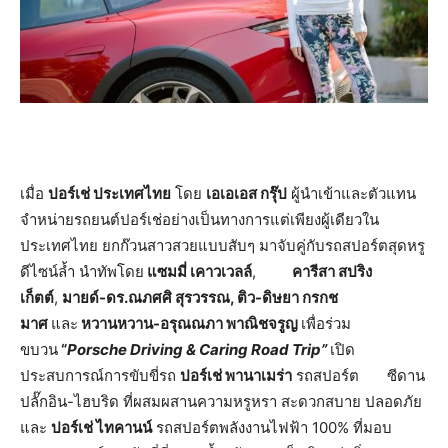
เมื่อ
ปอร์เช่ ประเทศไทย
โดย
เอเอเอส กรุ๊ป
ผู้นำเข้าและตัวแทน
จำหน่ายรถยนต์ปอร์เช่อย่างเป็นทางการแต่เพียงผู้เดียวใน
ประเทศไทย ยกก๊วนสาวสวยแบบสับๆ มาจับคู่กับรถสปอร์ตสุดหรู
ดีไซน์ล้ำ นำทัพโดย
แซมมี่ เคาวเวลล์
,
คารีสา สปริง
เก็ตต์
,
มายด์
-ดร.ณภศศิ สุรวรรณ, ติว-ดิษยา กรกช
มาศ
และ
หวานหวาน
-อรุณณภา พาณิชจรูญ
เพื่อร่วม
ขบวน
“
Porsche Driving & Caring Road Trip”
เปิด
ประสบการณ์การขับขี่รถ
ปอร์เช่ พานาเมร่า
รถสปอร์ต ซีดาน
ปลั๊กอิน-ไฮบริด ที่ผสมผสานความหรูหรา สะดวกสบาย ปลอดภัย
และ
ปอร์เช่ ไทคานน์
รถสปอร์ตพลังงานไฟฟ้า 100% ที่มอบ