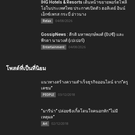
IHG Hotels & Resorts เดินหน้าขยายพอร์ตโฟลิ
โอในประเทศไทย ประกาศเปิดตัว ฮอลิเดย์ อินน์
เอ็กซ์เพรส กระบี่ อ่าวนาง
04/08/2026
Relax
GossipNews : คีรติ มหาพฤกษ์พงศ์ (ยิปซี) และ
พีรดา นามวงศ์ (เปเปอร์)
04/08/2026
Entertainment
โพสต์ที่เป็นที่นิยม
แนวทางสร้างความสำเร็จธุรกิจออนไลน์ จาก”ครู
เคชม”
03/12/2018
PEOPLE
“มารีน่า” ปล่อยซิงเกิ้ลโดนใจคนอกหัก“ไม่มี
เหตุผล”
02/12/2018
Art