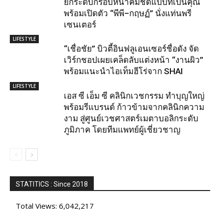
ยกระดับกรอบหน้าคมชัดแบบที่เป็นคุณ
พร้อมเปิดตัว “พีพี–กฤษฏ์” นั่งแท่นพรี
เซนเตอร์
LIFESTYLE
“เชื่อชัย” บิวตี้อินฟลูเอนเซอร์ชื่อดัง จัด
เวิร์กชอปเผยเคล็ดลับแต่งหน้า “งานผิว”
พร้อมแนะนำไอเท็มฮีโร่จาก SHAI
LIFESTYLE
เอส ซี เอ็ม ซี คลินิกเวชกรรม ทำบุญใหญ่
พร้อมรีแบรนด์ ก้าวข้ามจากคลินิกความ
งาม สู่ศูนย์เวชศาสตร์เมตาบอลิกระดับ
ภูมิภาค โดยทีมแพทย์ผู้เชี่ยวชาญ
STATITICS : Since 2018
Total Views:
6,042,217