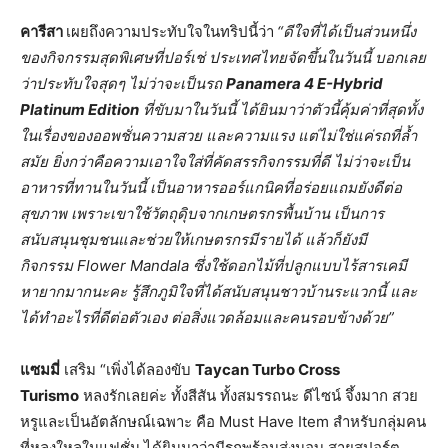
คารีสา
เผยถึงความประทับใจในทริปนี้ว่า
“ดีใจที่ได้เป็นส่วนหนึ่ง
ของกิจกรรมสุดพิเศษที่ปอร์เช่ ประเทศไทยจัดขึ้นในวันนี้ บอกเลย
ว่าประทับใจสุดๆ ไม่ว่าจะเป็นรถ
Panamera 4 E-Hybrid
Platinum Edition
ที่ขับมาในวันนี้ ได้ยินมาว่าตัวนี้คุ้มค่าที่สุดทั้ง
ในเรื่องของออพชั่นความสวย และความแรง แต่ไม่ใช่แค่รถที่ล้ำ
สมัย ยิ่งกว่าคือความเอาใจใส่ที่คัดสรรกิจกรรมที่ดี ไม่ว่าจะเป็น
อาหารที่ทานในวันนี้ เป็นอาหารออร์แกนิคที่อร่อยแถมยังดีต่อ
สุขภาพ เพราะเขาใช้วัตถุดุิบจากเกษตรกรพื้นบ้าน เป็นการ
สนับสนุนชุมชนและช่วยให้เกษตรกรมีรายได้ แล้วก็ยังมี
กิจกรรม
Flower Mandala ซึ่งใช้ดอกไม้ที่ปลูกแบบไร้สารเคมี
หายากมากนะคะ รู้สึกภูมิใจที่ได้สนับสนุนชาวบ้านระแวกนี้ และ
ได้ทำอะไรที่ดีต่อตัวเอง ต่อสิ่งแวดล้อมและคนรอบข้างด้วย”
แซมมี่
เสริม “เพิ่งได้ลองขับ
Taycan Turbo Cross
Turismo
หลงรักเลยค่ะ ทั้งสีสัน ทั้งสมรรถนะ ดีไซน์ จึ้งมาก สวย
หรูและเป็นอัตลักษณ์เฉพาะ คือ Must Have Item สำหรับกลุ่มคน
ที่หลงใหลในแฟชั่น ได้ยินมาว่ามีรถพร้อมส่งมอบ สายสปอร์ต