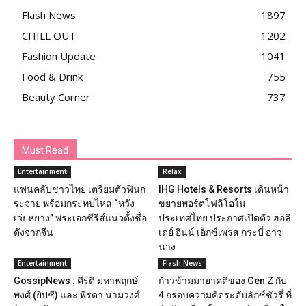
Flash News
1897
CHILL OUT
1202
Fashion Update
1041
Food & Drink
755
Beauty Corner
737
Must Read
Entertainment
Relax
แฟนคลับชาวไทย เตรียมตัวฟินก
IHG Hotels & Resorts เดินหน้า
ระจาย พร้อมกระทบไหล่ “หวัง
ขยายพอร์ตโฟลิโอใน
เว่ยหยาง” พระเอกซีรีส์แนวตั้งชื่อ
ประเทศไทย ประกาศเปิดตัว ฮอลิ
ดังจากจีน
เดย์ อินน์ เอ็กซ์เพรส กระบี่ อ่าว
นาง
Entertainment
Flash News
GossipNews : คีรติ มหาพฤกษ์
ก้าวข้ามมายาคติของ Gen Z กับ
พงศ์ (ยิปซี) และ พีรดา นามวงศ์
4 กรอบความคิดระดับลักซ์ชัวรี่ ที่