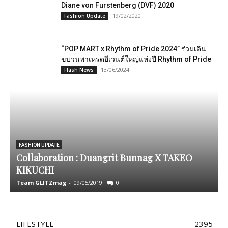
Diane von Furstenberg (DVF) 2020
19/02/2020
Fashion Update
“POP MART x Rhythm of Pride 2024” ร่วมเดิน
ขบวนพาเหรดอีเวนต์ใหญ่แห่งปี Rhythm of Pride
13/06/2024
Flash News
จ
FASHION UPDATE
Collaboration : Duangrit Bunnag X​ TAKEO
D
KIKUCHI
1
Team GLITZmag
-
09/05/2019
0
A
LIFESTYLE
2395