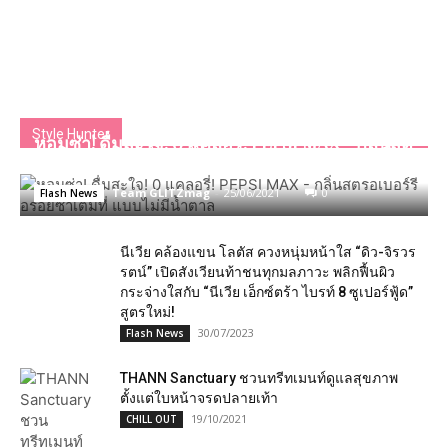
Style Hunter
หอมซ่า! ดื่มสะใจ! 0​ แค​ลอรี่​! PEPSI MAX -​ กลิ่นสต
รอเบอร์รี อร่อยซ่าเต็มที่ แบบไม่มีน้ำตาล
Team GLITZmag
-
25/06/2021
0
Flash News
นีเวีย คล้องแขน โลตัส ควงหนุ่มหน้าใส “ดิว-จิรวร
รตน์” เปิดสังเวียนท้าชนทุกมลภาวะ พลิกฟื้นผิว
กระจ่างใสกับ “นีเวีย เอ็กซ์ตร้า ไบรท์ 8 ซูเปอร์ฟู้ด”
สูตรใหม่!
30/07/2023
Flash News
THANN Sanctuary​ ชวนทรีทเมนท์ดูแลสุขภาพ
ตั้งแต่ใบหน้าจรดปลายเท้า
19/10/2021
CHILL OUT