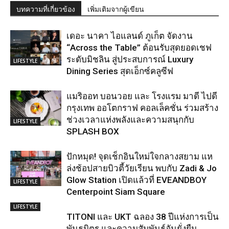
บทความที่เกี่ยวข้อง
เพิ่มเติมจากผู้เขียน
เดอะ นาคา ไอแลนด์ ภูเก็ต จัดงาน
“Across the Table” ต้อนรับสุดยอดเชฟ
ระดับมิชลิน สู่ประสบการณ์ Luxury
LIFESTYLE
Dining Series สุดเอ็กซ์คลูซีฟ
แมริออท บอนวอย และ โรงแรม มาดี ไปดี
กรุงเทพ ออโตกราฟ คอลเล็คชั่น ร่วมสร้าง
ช่วงเวลาแห่งพลังและความสนุกกับ
LIFESTYLE
SPLASH BOX
ปักหมุด! จุดเช็กอินใหม่ใจกลางสยาม แห
ล่งช้อปสายบิวตี้วัยเรียน พบกับ Zadi & Jo
Glow Station เปิดแล้วที่ EVEANDBOY
LIFESTYLE
Centerpoint Siam Square
LIFESTYLE
TITONI และ UKT ฉลอง 38 ปีแห่งการเป็น
พันธมิตร และความสัมพันธ์อันยั่งยืน