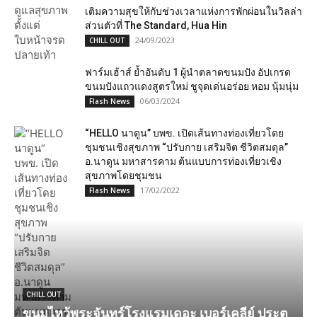
เติมความสุขให้กับช่วงเวลาแห่งการพักผ่อนในวิลล่า
ส่วนตัวที่ The Standard, Hua Hin
24/09/2023
CHILL OUT
ฟาร์มเฮ้าส์ ย้ำอันดับ 1 ผู้นำตลาดขนมปัง อัปเกรด
ขนมปังแถวแดงสูตรใหม่ ชูจุดเด่นอร่อย หอม นุ้มนุ่ม
06/03/2024
Flash News
“HELLO นาดูน” บพข. เปิดเส้นทางท่องเที่ยวโดย
ชุมชนเชิงสุขภาพ “ปรับกาย เสริมจิต ชีวิตสมดุล”
อ.นาดูน มหาสารคาม​ ต้นแบบการท่องเที่ยวเชิง
สุขภาพโดยชุมชน
17/02/2022
Flash News
CHILL OUT
ขนมไหว้พระจันทร์โรงแรมเดอะ เบอร์เคลีย์ ประตู
อ