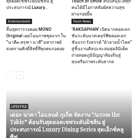
สุดยอดเชฟระดับมิชลิน สู่
Touch of Smile’ สนับสนุนให้ทุก
ประสบการณ์ Luxury...
คนได้มีโอกาสสัมผัสความสุข
ผ่านรอยยิ้ม
Entertainment
Flash News
สิ้นสุดการรอคอย MONO
‘RAKSAPHAN’ เปิดฉากคอลเลก
Original เผยโฉมภาพชุดแรก ใน
ชันระดับมาสเตอร์พีซคอลเลก
“นาคี๓ ครุฑา นาคี” มหากาพย์
ชันแรก รังสรรค์ “ผ้าลายน้ำไหล”
สงครามศักดิ์สิทธิ์ที่ทุกคนรอคอย
สู่ชิ้นงานศิลปะสะสมสุดลิมิเต็ด
ถ่ายทอดภูมิปัญญาท้องถิ่นสู่
สุนทรียภาพระดับสากล
LIFESTYLE
เดอะ นาคา ไอแลนด์ ภูเก็ต จัดงาน “Across the
Table” ต้อนรับสุดยอดเชฟระดับมิชลิน สู่
ประสบการณ์ Luxury Dining Series สุดเอ็กซ์คลู
ซีฟ