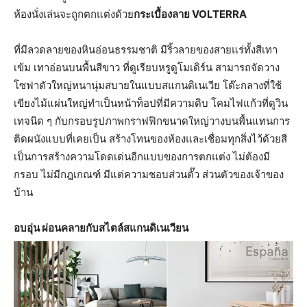
ห้องนั่งเล่นจะถูกตกแต่งด้วย
กระเบื้องลาย VOLTERRA
ที่มีลวดลายของหินอ่อนธรรมชาติ มีริ้วลายของสายแร่ทั้งสีเทา
เข้ม เทาอ่อนบนพื้นสีขาว ที่ดูเรียบหรูดูโมเดิร์น สามารถจัดวาง
โซฟาตัวใหญ่หนานุ่มสบายในแบบสแกนดิเนเวีย โต๊ะกลางที่ใช้
เขียงไม้แผ่นใหญ่ทำเป็นหน้าท็อปที่มีความดิบ โคมไฟแก้วที่ดูวิน
เทจนิด ๆ กับกรอบรูปภาพกราฟฟิกขนาดใหญ่วางบนพื้นแทนการ
ติดผนังแบบที่เคยเป็น สร้างโทนของห้องและเชื่อมทุกสิ่งไว้ด้วยสี
เป็นการสร้างความโดดเด่นอีกแบบของการตกแต่ง ไม่ต้องมี
กรอบ ไม่มีกฎเกณฑ์ มีแต่ความชอบส่วนตั๊ว ส่วนตัวของเจ้าของ
บ้าน
อบอุ่น ผ่อนคลายกับสไตล์สแกนดิเนเวียน