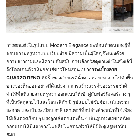
การตกแต่งในรูปแบบ Modern Elegance สะท้อนตัวตนของผู้ที่
ชอบความหรูหราแบบเรียบง่าย มีความเป็นผู้ใหญ่จึงแฝงด้วย
ความสง่างามและมีความทันสมัย การเลือกวัสดุตกแต่งในสไตล์นี้
จึงโดดเด่นด้วยหินอ่อนสีขาวโทนสีอุ่น อย่าง
กระเบื้องลาย
CUARZO RENO
ที่มีริ้วของสายแร่สีน้ำตาลทองกระจายไปทั่วพื้น
ขาวของหินอ่อนอย่างมีศิลปะจากการสร้างสรรค์ของธรรมชาติ
ทำให้พื้นที่สวยงามหรูหรา ออกแบบให้เข้าคู่กับฟอร์นิเจอร์ต่าง ๆ
ที่เป็นวัสดุลายไม้และโลหะสีดำ มี รูปแบบไม่ซับซ้อน เน้นความ
สะอาด และเป็นระเบียบ อาทิ เคาเตอร์ท็อปอ่างล้างหน้าที่ใช้เพียง
ไม้เส้นตรงเรียบ ๆ แฝงลูกเล่นตกแต่งอื่น ๆ เป็นรูปทรงเรขาคณิต
ออกแบบให้มีแสงจากไฟหลืบไฟซ่อนช่วยให้มีมิติ ดูหรูหราทัน
สมัย