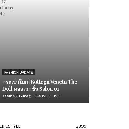
CHILL OUT
FASHION UPDATE
ภูเล เบย์ อะ ริท
กระเป๋า​ใบเก๋​ Bottega Veneta The
คว้ารางวัลกุญ
Doll คอลเลกชั่น Salon 01
ทรงเกียรติจากม
Team GLITZmag
-
30/04/2021
0
Team GLITZmag
-
LIFESTYLE
2395