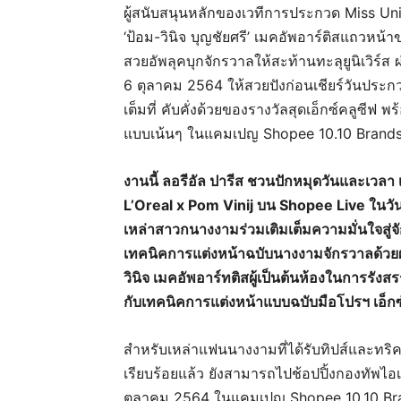
ผู้สนับสนุนหลักของเวทีการประกวด Miss Uni
‘ป้อม-วินิจ บุญชัยศรี’ เมคอัพอาร์ติสแถว
สวยอัพลุคบุกจักรวาลให้สะท้านทะลุยูนิเวิร์ส
6 ตุลาคม 2564 ให้สวยปังก่อนเชียร์วันประก
เต็มที่ คับคั่งด้วยของรางวัลสุดเอ็กซ์คลูซีฟ
แบบเน้นๆ ในแคมเปญ Shopee 10.10 Brands 
งานนี้ ลอรีอัล ปารีส ชวนปักหมุดวันและเวลา
L’Oreal x Pom Vinij บน Shopee Live ในวัน
เหล่าสาวกนางงามร่วมเติมเต็มความมั่นใจสู่จัก
เทคนิคการแต่งหน้าฉบับนางงามจักรวาลด้วย
วินิจ เมคอัพอาร์ทติสผู้เป็นต้นห้องในการรังส
กับเทคนิคการแต่งหน้าแบบฉบับมือโปรฯ เอ็กซ์
สำหรับเหล่าแฟนนางงามที่ได้รับทิปส์และทริค
เรียบร้อยแล้ว ยังสามารถไปช้อปปิ้งกองทัพไอเท็
ตุลาคม 2564 ในแคมเปญ Shopee 10.10 Brand