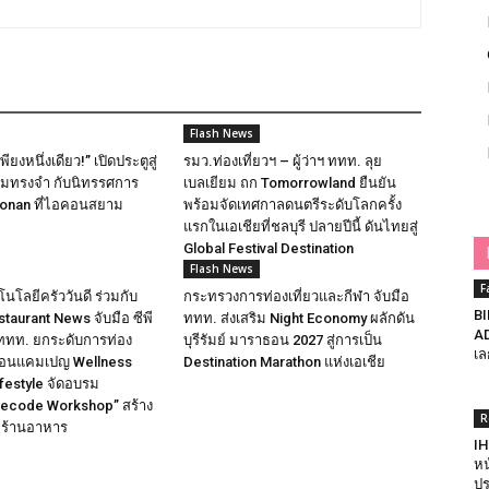
Flash News
ียงหนึ่งเดียว!” เปิดประตูสู่
รมว.ท่องเที่ยวฯ – ผู้ว่าฯ ททท. ลุย
ามทรงจำ กับนิทรรศการ
เบลเยียม ถก Tomorrowland ยืนยัน
Conan ที่ไอคอนสยาม
พร้อมจัดเทศกาลดนตรีระดับโลกครั้ง
แรกในเอเชียที่ชลบุรี ปลายปีนี้ ดันไทยสู่
Global Festival Destination
Flash News
F
นโลยีครัววันดี ร่วมกับ
กระทรวงการท่องเที่ยวและกีฬา จับมือ
BI
taurant News จับมือ ซีพี
ททท. ส่งเสริม Night Economy ผลักดัน
AD
ททท. ยกระดับการท่อง
บุรีรัมย์ มาราธอน 2027 สู่การเป็น
เล
คลื่อนแคมเปญ Wellness
Destination Marathon แห่งเอเชีย
ifestyle จัดอบรม
Decode Workshop” สร้าง
R
ิจร้านอาหาร
IH
หน
ปร