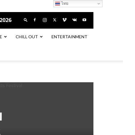
ไทย
 2026
E
CHILL OUT
ENTERTAINMENT
บ
s