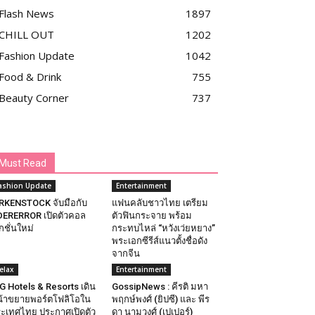
Flash News
1897
CHILL OUT
1202
Fashion Update
1042
Food & Drink
755
Beauty Corner
737
Must Read
ashion Update
Entertainment
RKENSTOCK จับมือกับ
แฟนคลับชาวไทย เตรียม
ERERROR เปิดตัวคอล
ตัวฟินกระจาย พร้อม
กชั่นใหม่
กระทบไหล่ “หวังเว่ยหยาง”
พระเอกซีรีส์แนวตั้งชื่อดัง
จากจีน
elax
Entertainment
G Hotels & Resorts เดิน
GossipNews : คีรติ มหา
้าขยายพอร์ตโฟลิโอใน
พฤกษ์พงศ์ (ยิปซี) และ พีร
ะเทศไทย ประกาศเปิดตัว
ดา นามวงศ์ (เปเปอร์)