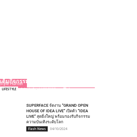
ว้าวทุกมุม POP MART เปิดสโตร์คอน
เซปต์ใหม่ที่แรกของโลก (outside
China) ที่ซีคอนสแควร์ ศรีนครินทร์
พร้อมเปิดตัว HACIPUPU EVENT จัด
เต็มกิจกรรมสนุก ถูกใจสาวก Art toys
Style Hunter
Admin2
-
14/02/2025
0
LIFESTYLE
SUPERFACE จัดงาน “GRAND OPEN
HOUSE OF IDEA LIVE” เปิดตัว “IDEA
LIVE” สุดยิ่งใหญ่ พร้อมรองรับกิจกรรม
ความบันเทิงระดับโลก
04/10/2024
Flash News