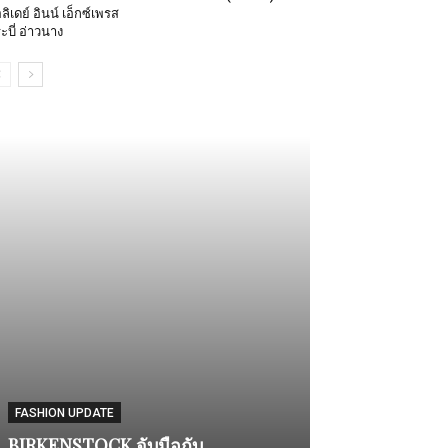
ลิเดย์ อินน์ เอ็กซ์เพรส
ะบี่ อ่าวนาง
ENTERTAINMENT
แฟนคลับชาวไท
FASHION UPDATE
จาย พร้อมกระท
BIRKENSTOCK จับมือกับ
หยาง” พระเอกซี