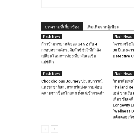
บทความที่เกี่ยวข้อง
เพิ่มเติมจากผู้เขียน
Flash News
Flash News
ก้าวข้ามมายาคติของ Gen Z กับ 4
“ความจริงมีเพ
กรอบความคิดระดับลักซ์ชัวรี่ ที่กำลัง
30 ปีแห่งคว
เปลี่ยนโฉมการท่องเที่ยวในเอเชีย
Detective 
แปซิฟิก
Flash News
Flash News
Chocolicious Journey ประสบการณ์
วิทยาลัยเทคโ
แห่งรสชาติและศาสตร์แห่งความผ่อน
Thailand Res
คลายจากช็อกโกแลต ตั้งแต่เช้าจรดค่ำ
เอฟ ขานรับ 
เที่ยว ขับเ
Longevity L
“Wellness 
แต้มต่อธุรก