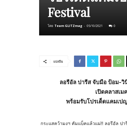
Festival
โดย
Team GLITZmag
-
05/10/2021
0
แบ่งปัน
ลอรีอัล ปารีส จับมือ ป้อม
เปิดคลาสเมค
พร้อมรับโปรเด็ดแคมเปญ
กระแสคว้ามงฯ คัมแบ็คแล้วแม่!! ลอรีอัล ปา