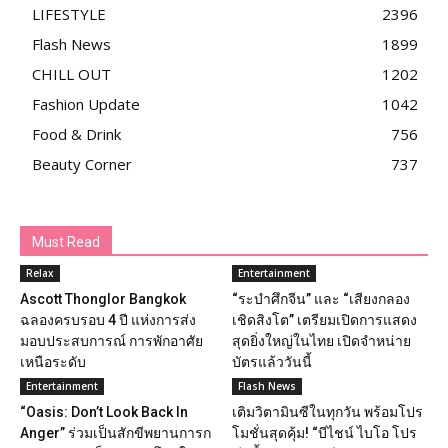
LIFESTYLE
2396
Flash News
1899
CHILL OUT
1202
Fashion Update
1042
Food & Drink
756
Beauty Corner
737
Must Read
Relax
Entertainment
Ascott Thonglor Bangkok
“ระบำศึกจีน” และ “เสียงกลอง
ฉลองครบรอบ 4 ปี แห่งการส่ง
เชิดสิงโต” เตรียมเปิดการแสดง
มอบประสบการณ์ การพักอาศัย
สุดยิ่งใหญ่ในไทย เปิดจำหน่าย
เหนือระดับ
บัตรแล้ววันนี้
Entertainment
Flash News
“Oasis: Don’t Look Back In
เติมวิตามินซีในทุกวัน พร้อมโปร
Anger” ร่วมเป็นสักขีพยานการก
โมชั่นสุดคุ้ม! “บีไชน์ ไบโอ โปร