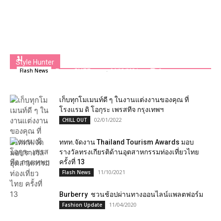
ฟาร์มเฮ้าส์ ย้ำอันดับ 1 ผู้นำตลาดขนมปัง อัปเกรด
ขนมปังแถวแดงสูตรใหม่ ชูจุดเด่นอร่อย หอม นุ้มนุ่
ม
Style Hunter
Team GLITZmag
-
06/03/2024
0
Flash News
เก็บทุกโมเมนท์ดี ๆ ในงานแต่งงานของคุณ ที่
โรงแรม ดิ โอกุระ เพรสทีจ กรุงเทพฯ
02/01/2022
CHILL OUT
ททท.จัดงาน Thailand Tourism Awards มอบ
รางวัลทรงเกียรติด้านอุตสาหกรรมท่องเที่ยวไทย
ครั้งที่ 13
11/10/2021
Flash News
Burberry ชวนช้อปผ่านทางออนไลน์แพลตฟอร์ม
11/04/2020
Fashion Update