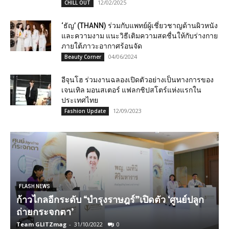
12/02/2025
CHILL OUT
‘ธัญ’ (THANN) ร่วมกับแพทย์ผู้เชี่ยวชาญด้านผิวหนัง
และความงาม แนะวิธีเติมความสดชื่นให้กับร่างกาย
ภายใต้ภาวะอากาศร้อนจัด
04/06/2024
Beauty Corner
อีจุนโฮ ร่วมงานฉลองเปิดตัวอย่างเป็นทางการของ
เจนเทิล มอนสเตอร์ แฟลกชิปสโตร์แห่งแรกใน
ประเทศไทย
12/09/2023
Fashion Update
FLASH NEWS
ก้าวไกลอีกระดับ “บำรุงราษฎร์”เปิดตัว ‘ศูนย์ปลูก
ถ่ายกระจกตา’
Team GLITZmag
-
31/10/2022
0
T