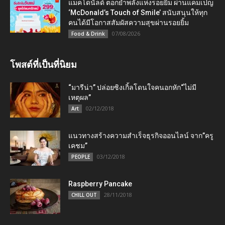
แมคโดนัลด์ ตอกย้ำพลังแห่งรอยยิ้ม ผ่านแคมเปญ
‘McDonald’s Touch of Smile’ สนับสนุนให้ทุก
คนได้มีโอกาสสัมผัสความสุขผ่านรอยยิ้ม
07/08/2026
Food & Drink
โพสต์ที่เป็นที่นิยม
“มารีน่า” ปล่อยซิงเกิ้ลโดนใจคนอกหัก“ไม่มี
เหตุผล”
02/12/2018
Art
แนวทางสร้างความสำเร็จธุรกิจออนไลน์ จาก”ครู
เคชม”
03/12/2018
PEOPLE
Raspberry Pancake
28/11/2018
CHILL OUT