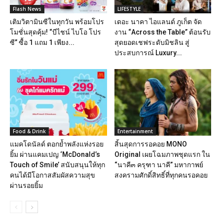
Flash News
LIFESTYLE
เติมวิตามินซีในทุกวัน พร้อมโปร
เดอะ นาคา ไอแลนด์ ภูเก็ต จัด
โมชั่นสุดคุ้ม! “บีไชน์ ไบโอ โปร
งาน “Across the Table” ต้อนรับ
ซี” ซื้อ 1 แถม 1 เพียง...
สุดยอดเชฟระดับมิชลิน สู่
ประสบการณ์ Luxury...
Food & Drink
Entertainment
แมคโดนัลด์ ตอกย้ำพลังแห่งรอย
สิ้นสุดการรอคอย MONO
ยิ้ม ผ่านแคมเปญ ‘McDonald’s
Original เผยโฉมภาพชุดแรก ใน
Touch of Smile’ สนับสนุนให้ทุก
“นาคี๓ ครุฑา นาคี” มหากาพย์
คนได้มีโอกาสสัมผัสความสุข
สงครามศักดิ์สิทธิ์ที่ทุกคนรอคอย
ผ่านรอยยิ้ม