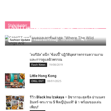
Style Hunter
CANITT​ เผย​โฉ​มคอลเลกชั่นล่าสุด​ “Where The
Wild Things Are”
Team GLITZmag
-
15/12/2021
0
Fashion Update
‘ลอรีอัล’ ผนึก ‘ช้อปปี้’ ปฏิวัติอุตสาหกรรมความงาม
และการดูแลผิวพรรณ
19/08/2019
Flash News
Little Hong Kong
08/01/2025
CHILL OUT
รีวิว Black Inu Izakaya – อิซากายะสุดชิล ย่านนคร
อินทร์-พระราม 5 ฟีลญี่ปุ่นแท้! 🏮✨พร้อมของเล่น
เพียบ!