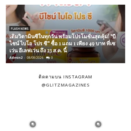
FLASH NEWS
เติมวิตามินซีในทุกวัน พร้อมโปรโมชั่นสุดคุ้ม! “บี
ไชน์ ไบโอ โปร ซี” ซื้อ 1 แถม 1 เพียง 49 บาท ที่เซ
เว่น อีเลฟเว่น ถึง 23 ส.ค. นี้
Admin2
-
08/08/2026
0
A
ติดตามบน INSTAGRAM
@GLITZMAGAZINES