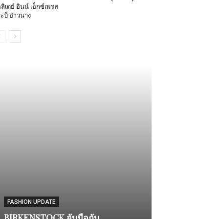
ลิเดย์ อินน์ เอ็กซ์เพรส
ะบี่ อ่าวนาง
ENTERTAINMENT
แฟนคลับชาวไท
FASHION UPDATE
จาย พร้อมกระท
BIRKENSTOCK จับมือกับ
หยาง” พระเอกซี