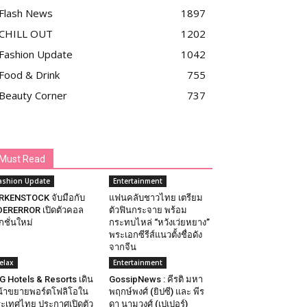
Flash News
1897
CHILL OUT
1202
Fashion Update
1042
Food & Drink
755
Beauty Corner
737
Must Read
ashion Update
Entertainment
RKENSTOCK จับมือกับ
แฟนคลับชาวไทย เตรียม
ERERROR เปิดตัวคอล
ตัวฟินกระจาย พร้อม
กชั่นใหม่
กระทบไหล่ “หวังเว่ยหยาง”
พระเอกซีรีส์แนวตั้งชื่อดัง
จากจีน
elax
Entertainment
G Hotels & Resorts เดิน
GossipNews : คีรติ มหา
้าขยายพอร์ตโฟลิโอใน
พฤกษ์พงศ์ (ยิปซี) และ พีร
ะเทศไทย ประกาศเปิดตัว
ดา นามวงศ์ (เปเปอร์)