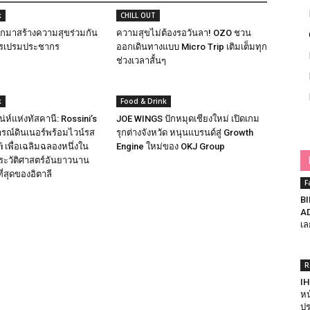
k
CHILL OUT
ักมาสร้างความสุขร่วมกัน
ความสุขไม่ต้องรอวันลา! OZO ชวน
ารเปรมประชากร
ออกเดินทางแบบ Micro Trip เติมเต็มทุก
ช่วงเวลาสั้นๆ
k
Food & Drink
น่ห์แห่งทัสคานี: Rossini’s
JOE WINGS ปักหมุดเชียงใหม่ เปิดเกม
รณ์ดินเนอร์พร้อมไวน์รส
รุกต่างจังหวัด หนุนแบรนด์สู่ Growth
i เพื่อเฉลิมฉลองหนึ่งใน
Engine ใหม่ของ OKJ Group
ประวัติศาสตร์อันยาวนาน
่สุดของอิตาลี
F
BI
AD
เล
R
IH
หน
ปร