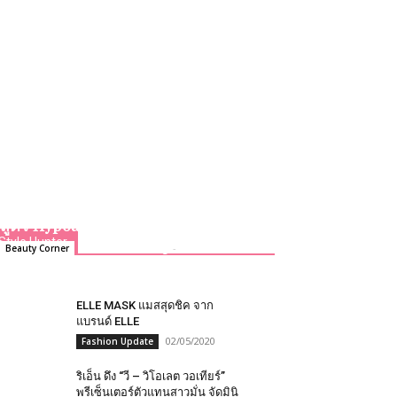
ผิวแข็งแรงครบสูตร ด้วย Target Pro
Body by Watsons เทคโนโลยีที่วิจัย
และพัฒนาโดยแพทย์ผิวหนังชาวญี่ปุ่น
สูตร Hypoallergenic เพื่อทุกสภาพผิว
Style Hunter
Team GLITZmag
-
08/10/2024
Beauty Corner
0
ELLE MASK แมสสุดชิค จาก
แบรนด์ ELLE
02/05/2020
Fashion Update
ริเอ็น ดึง “วี – วิโอเลต วอเทียร์”
พรีเซ็นเตอร์ตัวแทนสาวมั่น จัดมินิ