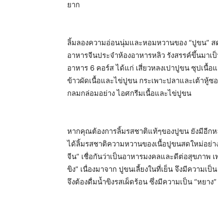
ยาก
ลิ้มลองความอ่อนนุ่มและหอมหวานของ “ปูขน” สด
อาหารจีนประจำห้องอาหารหลิว รังสรรค์ขึ้นมาเ
อาหาร 6 คอร์ส ได้แก่ เสี่ยวหลงเปาปูขน ซุปเนื้อแล
ข้าวผัดเนื้อและไข่ปูขน กระเพาะปลาและเต้าหู้
กลมกล่อมอย่าง ไอศกรีมเนื้อและไข่ปูขน
หากคุณต้องการลิ้มรสชาติแท้ๆของปูขน ยังมีอีกหล
ได้ลิ้มรสชาติความหวานของเนื้อปูขนสดใหม่อย่างเต็ม
จีน” เชื่อกันว่าเป็นอาหารมงคลและดีต่อสุขภาพ 
ขิง” เนื่องมาจาก ปูขนเลี้ยงในที่เย็น จึงมีความเ
จึงต้องดื่มน้ำขิงรสเผ็ดร้อน ซึ่งมีความเป็น “หยา