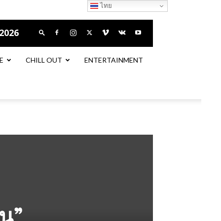
ไทย
 2026
E
CHILL OUT
ENTERTAINMENT
น”