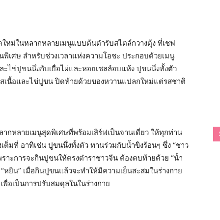
ใหม่ในหลากหลายเมนูแบบต้นตำรับสไตล์กวางตุ้ง ที่เชฟ
ป็นพิเศษ สำหรับช่วงเวลาแห่งความโอชะ ประกอบด้วยเมนู
ะไข่ปูขนนึ่งกับเยื่อไผ่และหอยเชลล์อบแห้ง ปูขนนึ่งทั้งตัว
ซอสเนื้อและไข่ปูขน ปิดท้ายด้วยของหวานแปลกใหม่แต่รสชาติ
ากหลายเมนูสุดพิเศษที่พร้อมเสิร์ฟเป็นจานเดี่ยว ให้ทุกท่าน
ที่ อาทิเช่น ปูขนนึ่งทั้งตัว ทานร่วมกับน้ำขิงร้อนๆ ซึ่ง “ชาว
เพราะการจะกินปูขนให้ตรงตำราชาวจีน ต้องตบท้ายด้วย “น้ำ
ป็น “หยิน” เมื่อกินปูขนแล้วจะทำให้มีความเย็นสะสมในร่างกาย
ง” เพื่อเป็นการปรับสมดุลในในร่างกาย