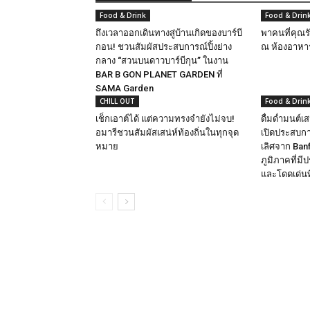
Food & Drink
Food & Drin
ถึงเวลาออกเดินทางสู่บ้านเกิดของบาร์บี
พาคนที่คุณร
กอน! ชวนสัมผัสประสบการณ์ปิ้งย่าง
ณ ห้องอาห
กลาง “สวนบนดาวบาร์บีกุน” ในงาน
BAR B GON PLANET GARDEN ที่
SAMA Garden
CHILL OUT
Food & Drin
เช็กเอาต์ได้ แต่ความทรงจำยังไม่จบ!
ดื่มด่ำมนต์เส
อมารีชวนสัมผัสเสน่ห์ท้องถิ่นในทุกจุด
เปิดประสบกา
หมาย
เลิศจาก Banf
ภูมิภาคที่มี
และโดดเด่นที