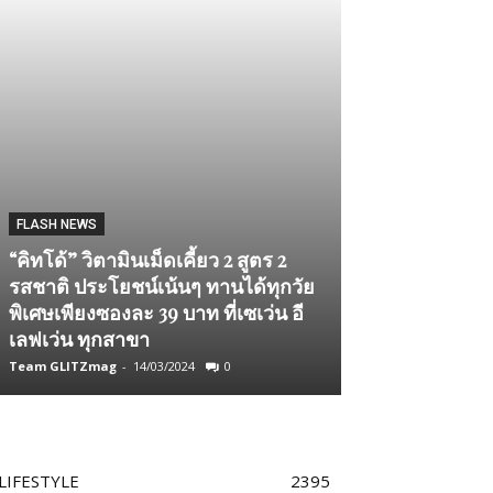
FLASH NEWS
TECH NOW
“คิทโด้” วิตามินเม็ดเคี้ยว 2 สูตร 2
รสชาติ ประโยชน์เน้นๆ ทานได้ทุกวัย
พลิกวิดีโอให้เป
พิเศษเพียงซองละ 39 บาท ที่เซเว่น อี
กลยุทธ์เพิ่มยอ
เลฟเว่น ทุกสาขา
Facebook, You
Team GLITZmag
-
14/03/2024
0
Admin2
-
06/10/2025
LIFESTYLE
2395