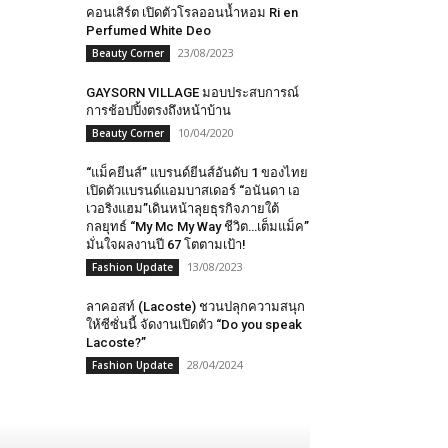
คอนเสิร์ต เปิดตัวโรลออนน้ำหอม Ri en
Perfumed White Deo
23/08/2023
Beauty Corner
GAYSORN VILLAGE มอบประสบการณ์
การช้อปปิ้งตรงถึงหน้าบ้าน
10/04/2020
Beauty Corner
“แม็คยีนส์” แบรนด์ยีนส์อันดับ 1 ของไทย
เปิดตัวแบรนด์แอมบาสเดอร์ “อนันดา เอ
เวอริงแฮม”เดินหน้าลุยธุรกิจภายใต้
กลยุทธ์ “My Mc My Way ชีวิต…เต็มแม็ค”
มั่นใจผลงานปี 67 โตตามเป้า!
13/08/2023
Fashion Update
ลาคอสท์ (Lacoste) ชวนปลุกความสนุก
ให้ซีซั่นนี้ จัดงานเปิดตัว “Do you speak
Lacoste?”
28/04/2024
Fashion Update