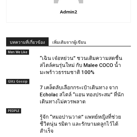
Admin2
บทความที่เกี่ยวข้อง
เพิ่มเติมจากผู้เขียน
Men We Like
“เฉิน เจ๋อหย่วน” ชวนเติมความสดชื่น
สไตล์คนรุ่นใหม่ กับ Malee COCO น้ำ
มะพร้าวธรรมชาติ 100%
Glitz Gossip
7 เคล็ดลับเลือกกระเป๋าเดินทาง จาก
Echolac สไตล์ “แอน ทองประสม” ที่นัก
เดินทางไม่ควรพลาด
PEOPLE
รู้จัก “หมอปานวาด” แพทย์หญิงที่ช่วย
ชีวิตนุ่น รมิดา และรักษามดลูกไว้ได้
สำเร็จ