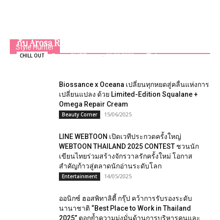
The Emotional Ship การเดินทางสุดประทับใจ
กับ Arosa River Cruise New ship Arosa Sena
Style Hunter
Team GLITZmag
-
29/08/2023
0
CHILL OUT
Biossance x Oceana เปลี่ยนทุกหยดสู่คลื่นแห่งการ
เปลี่ยนแปลง ด้วย Limited-Edition Squalane +
Omega Repair Cream
15/06/2025
Beauty Corner
LINE WEBTOON เปิดเวทีประกวดครั้งใหญ่
WEBTOON THAILAND 2025 CONTEST ชวนนัก
เขียนไทยร่วมสร้างจักรวาลรักครั้งใหม่ โอกาส
สำคัญก้าวสู่ตลาดนักอ่านระดับโลก
14/05/2025
Entertainment
ออนิกซ์ ฮอสพิทาลิตี้ กรุ๊ป คว้าการรับรองระดับ
นานาชาติ “Best Place to Work in Thailand
2025” ตอกย้ำความมุ่งมั่นด้านการบริหารคนและ