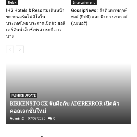
Relax
Entertainment
IHG Hotels & Resorts เดินหน้า
GossipNews : คีรติ มหาพฤกษ์
ขยายพอร์ตโฟลิโอใน
พงศ์ (ยิปซี) และ พีรดา นามวงศ์
ประเทศไทย ประกาศเปิดตัว ฮอลิ
(เปเปอร์)
เดย์ อินน์ เอ็กซ์เพรส กระบี่ อ่าว
นาง
FASHION UPDATE
BIRKENSTOCK จับมือกับ ADERERROR เปิดตัว
ก
คอลเลกชั่นใหม่
Admin2
-
07/08/2026
0
A