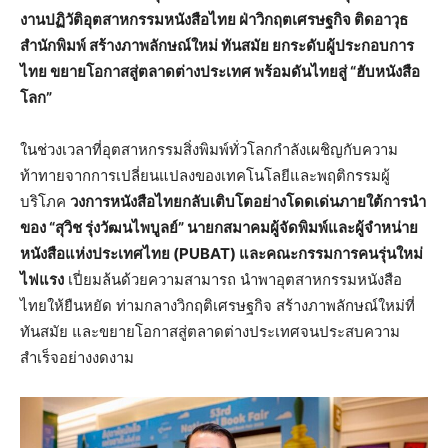
งานปฏิวัติอุตสาหกรรมหนังสือไทย ฝ่าวิกฤตเศรษฐกิจ ติดอาวุธ
สำนักพิมพ์ สร้างภาพลักษณ์ใหม่ ทันสมัย ยกระดับผู้ประกอบการ
ไทย ขยายโอกาสสู่ตลาดต่างประเทศ พร้อมดันไทยสู่ “ฮับหนังสือ
โลก”
ในช่วงเวลาที่อุตสาหกรรมสิ่งพิมพ์ทั่วโลกกำลังเผชิญกับความ
ท้าทายจากการเปลี่ยนแปลงของเทคโนโลยีและพฤติกรรมผู้
บริโภค
วงการหนังสือไทยกลับเติบโตอย่างโดดเด่นภายใต้การนำ
ของ “สุวิช รุ่งวัฒนไพบูลย์” นายกสมาคมผู้จัดพิมพ์และผู้จำหน่าย
หนังสือแห่งประเทศไทย (PUBAT) และคณะกรรมการคนรุ่นใหม่
ไฟแรง
เปี่ยมล้นด้วยความสามารถ นำพาอุตสาหกรรมหนังสือ
ไทยให้ยืนหยัด ท่ามกลางวิกฤติเศรษฐกิจ สร้างภาพลักษณ์ใหม่ที่
ทันสมัย และขยายโอกาสสู่ตลาดต่างประเทศจนประสบความ
สำเร็จอย่างงดงาม