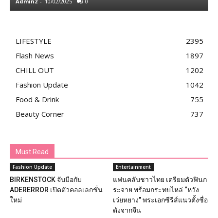
Admin2
-
10/02/2025
0
A
LIFESTYLE
2395
Flash News
1897
CHILL OUT
1202
Fashion Update
1042
Food & Drink
755
Beauty Corner
737
Must Read
Fashion Update
Entertainment
BIRKENSTOCK จับมือกับ
แฟนคลับชาวไทย เตรียมตัวฟินก
ADERERROR เปิดตัวคอลเลกชั่น
ระจาย พร้อมกระทบไหล่ “หวัง
ใหม่
เว่ยหยาง” พระเอกซีรีส์แนวตั้งชื่อ
ดังจากจีน