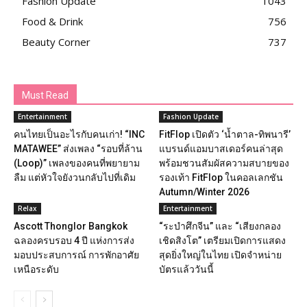
Fashion Update
1043
Food & Drink
756
Beauty Corner
737
Must Read
Entertainment
Fashion Update
คนไทยเป็นอะไรกับคนเก่า! “INC
FitFlop เปิดตัว ‘น้ำตาล-ทิพนารี’
MATAWEE” ส่งเพลง “รอบที่ล้าน
แบรนด์แอมบาสเดอร์คนล่าสุด
(Loop)” เพลงของคนที่พยายาม
พร้อมชวนสัมผัสความสบายของ
ลืม แต่หัวใจยังวนกลับไปที่เดิม
รองเท้า FitFlop ในคอลเลกชัน
Autumn/Winter 2026
Relax
Entertainment
Ascott Thonglor Bangkok
“ระบำศึกจีน” และ “เสียงกลอง
ฉลองครบรอบ 4 ปี แห่งการส่ง
เชิดสิงโต” เตรียมเปิดการแสดง
มอบประสบการณ์ การพักอาศัย
สุดยิ่งใหญ่ในไทย เปิดจำหน่าย
เหนือระดับ
บัตรแล้ววันนี้