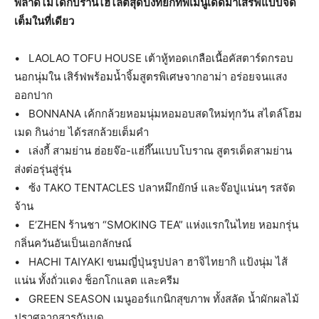
พลาดไม่ได้กับร้านไฮไลต์สุดปังที่ยกทัพเมนูเด็ดมาเสิร์ฟแบบจัด
เต็มในที่เดียว
• LAOLAO TOFU HOUSE เต้าหู้ทอดเกลือเนื้อคัสตาร์ดกรอบ
นอกนุ่มใน เสิร์ฟพร้อมน้ำจิ้มสูตรพิเศษจากอาม่า อร่อยจนแสง
ออกปาก
• BONNANA เค้กกล้วยหอมนุ่มหอมอบสดใหม่ทุกวัน สไตล์โฮม
เมด กินง่าย ได้รสกล้วยเต็มคำ
• เล่งกี้ สามย่าน ฮ่อยจ๊อ-แฮ่กึ๊นแบบโบราณ สูตรเด็ดสามย่าน
ส่งต่อรุ่นสู่รุ่น
• ซ้ง TAKO TENTACLES ปลาหมึกยักษ์ และจ๊อปูแน่นๆ รสจัด
จ้าน
• E’ZHEN ร้านชา “SMOKING TEA” แห่งแรกในไทย หอมกรุ่น
กลิ่นควันอันเป็นเอกลักษณ์
• HACHI TAIYAKI ขนมญี่ปุ่นรูปปลา ฮาจิไทยากิ แป้งนุ่ม ไส้
แน่น ทั้งถั่วแดง ช็อกโกแลต และครีม
• GREEN SEASON เมนูออร์แกนิกสุขภาพ ทั้งสลัด น้ำผักผลไม้
ปราศจากสารกันบูด