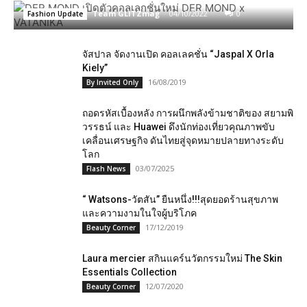
Team GLITZmag
-
04/10/2022
0
Fashion Update
จัสปา​ล​ จัดงานเปิด​ ​คอลเลคชั่น​ “Jaspal X Orla
Kiely”
16/08/2019
By Invited Only
ถอดรหัสเบื้องหลัง การผนึกพลังข้ามชาติของ สยามพิ
วรรธน์ และ Huawei ดึงนักท่องเที่ยวคุณภาพขับ
เคลื่อนเศรษฐกิจ ดันไทยสู่จุดหมายปลายทางระดับ
โลก
03/07/2025
Flash News
“ Watsons-วัตสัน” ยืนหนึ่ง!!!สุดยอดร้านสุขภาพ
และความงามในใจผู้บริโภค
17/12/2019
Beauty Corner
Laura mercier​ สกินแคร์นวัตกรรมใหม่ The Skin
Essentials Collection
12/07/2020
Beauty Corner