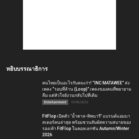
หยิบบรรณาธิการ
คนไทยเป็นอะไรกับคนเก่า! “INC MATAWEE” ส่ง
เพลง “รอบที่ล้าน (Loop)” เพลงของคนที่พยายาม
ลืม แต่หัวใจยังวนกลับไปที่เดิม
10/08/2026
Entertainment
FitFlop เปิดตัว ‘น้ำตาล-ทิพนารี’ แบรนด์แอมบา
สเดอร์คนล่าสุด พร้อมชวนสัมผัสความสบายของ
รองเท้า FitFlop ในคอลเลกชัน Autumn/Winter
2026