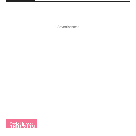
- Advertisement -
Style Hunter
DER MOND เปิดตัวคอลเลกชั่นใหม่ DER MOND x
VATANIKA