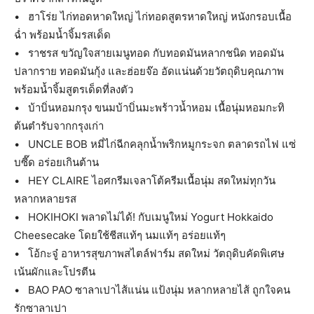
• ฮาโร่ย ไก่ทอดหาดใหญ่ ไก่ทอดสูตรหาดใหญ่ หนังกรอบเนื้อ
ฉ่ำ พร้อมน้ำจิ้มรสเด็ด
• ราชรส ขวัญใจสายเมนูทอด กับทอดมันหลากชนิด ทอดมัน
ปลากราย ทอดมันกุ้ง และฮ่อยจ๊อ อัดแน่นด้วยวัตถุดิบคุณภาพ
พร้อมน้ำจิ้มสูตรเด็ดที่ลงตัว
• บ้าบิ่นหอมกรุง ขนมบ้าบิ่นมะพร้าวน้ำหอม เนื้อนุ่มหอมกะทิ
ต้นตำรับจากกรุงเก่า
• UNCLE BOB หมี่ไก่ฉีกคลุกน้ำพริกหมูกระจก ตลาดรถไฟ แซ่
บซี๊ด อร่อยเกินต้าน
• HEY CLAIRE ไอศกรีมเจลาโต้ครีมเนื้อนุ่ม สดใหม่ทุกวัน
หลากหลายรส
• HOKIHOKI พลาดไม่ได้! กับเมนูใหม่ Yogurt Hokkaido
Cheesecake โดยใช้ชีสแท้ๆ นมแท้ๆ อร่อยแท้ๆ
• โอ้กะจู๋ อาหารสุขภาพสไตล์ฟาร์ม สดใหม่ วัตถุดิบคัดพิเศษ
เน้นผักและโปรตีน
• BAO PAO ซาลาเปาไส้แน่น แป้งนุ่ม หลากหลายไส้ ถูกใจคน
รักซาลาเปา