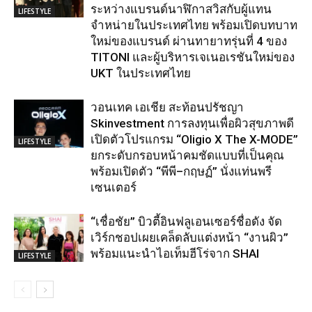
ระหว่างแบรนด์นาฬิกาสวิสกับผู้แทน
LIFESTYLE
จำหน่ายในประเทศไทย พร้อมเปิดบทบาท
ใหม่ของแบรนด์ ผ่านทายาทรุ่นที่ 4 ของ
TITONI และผู้บริหารเจเนอเรชันใหม่ของ
UKT ในประเทศไทย
วอนเทค เอเชีย สะท้อนปรัชญา
Skinvestment การลงทุนเพื่อผิวสุขภาพดี
เปิดตัวโปรแกรม “Oligio X The X-MODE”
LIFESTYLE
ยกระดับกรอบหน้าคมชัดแบบที่เป็นคุณ
พร้อมเปิดตัว “พีพี–กฤษฏ์” นั่งแท่นพรี
เซนเตอร์
“เชื่อชัย” บิวตี้อินฟลูเอนเซอร์ชื่อดัง จัด
เวิร์กชอปเผยเคล็ดลับแต่งหน้า “งานผิว”
พร้อมแนะนำไอเท็มฮีโร่จาก SHAI
LIFESTYLE