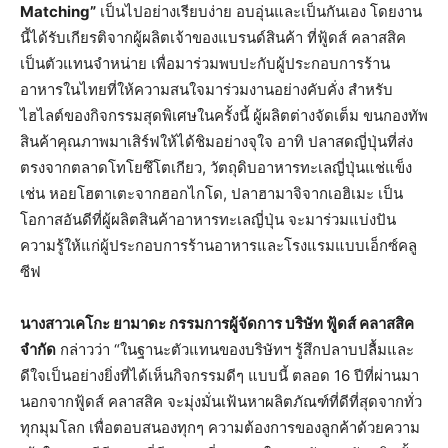
Matching”
เป็นไปอย่างเรียบง่าย อบอุ่นและเป็นกันเอง โดยงาน
นี้ได้รับเกียรติจากผู้ผลิตเจ้าของแบรนด์สินค้า ที่ฟู้ดส์ คลาสสิค
เป็นตัวแทนจำหน่าย เพื่อมาร่วมพบปะกับผู้ประกอบการร้าน
อาหารในไทยที่ให้ความสนใจมาร่วมงานอย่างคับคั่ง สำหรับ
ไฮไลต์ของกิจกรรมสุดพิเศษในครั้งนี้ ผู้ผลิตต่างจัดเต็ม ขนกองทัพ
สินค้าคุณภาพมาเสิร์ฟให้ได้ชิมอย่างจุใจ อาทิ ปลาสดญี่ปุ่นที่ส่ง
ตรงจากตลาดโทโยซึโตเกียว, วัตถุดิบอาหารทะเลญี่ปุ่นแช่แข็ง
เช่น หอยโฮตาเตะจากฮอกไกโด, ปลาฮามาจิจากเอฮิเมะ เป็น
โอกาสอันดีที่ผู้ผลิตสินค้าอาหารทะเลญี่ปุ่น จะมาร่วมแบ่งปัน
ความรู้ให้แก่ผู้ประกอบการร้านอาหารและโรงแรมแบบเอ็กซ์คลู
ซีฟ
นางสาวเคโกะ ยามาดะ กรรมการผู้จัดการ บริษัท ฟู้ดส์ คลาสสิค
จำกัด
กล่าวว่า “ในฐานะตัวแทนของบริษัทฯ รู้สึกปลาบปลื้มและ
ดีใจเป็นอย่างยิ่งที่ได้เห็นกิจกรรมดีๆ แบบนี้ ตลอด 16 ปีที่ผ่านมา
นอกจากฟู้ดส์ คลาสสิค จะมุ่งมั่นเฟ้นหาผลิตภัณฑ์ที่ดีที่สุดจากทั่ว
ทุกมุมโลก เพื่อตอบสนองทุกๆ ความต้องการของลูกค้าด้วยความ