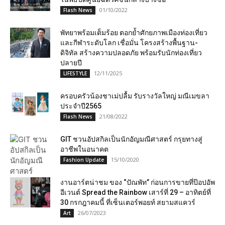
01/10/2022
Flash News
พัทยาพร้อมเต็มร้อย ตอกย้ำศักยภาพเมืองท่องเที่ยว
และกีฬาระดับโลก เชื่อมั่น โครงสร้างพื้นฐาน-
ดิจิทัล สร้างความปลอดภัย พร้อมรับนักท่องเที่ยว
ปลายปี
12/11/2025
LIFESTYLE
ครอบครัวน้องชาเม่ปลื้ม รับรางวัลใหญ่ มณีเมขลา
ประจำปี2565
21/08/2022
Flash News
GIT ชวนอัปสกิลเป็นนักอัญมณีศาสตร์ กรุยทางสู่
อาชีพในอนาคต
15/10/2020
Fashion Update
งานอาร์ตน่าชม ของ “ปัณพัท” ก่อนการขายที่ป๊อปอัพ
อีเวนต์ Spread the Rainbow เสาร์ที่ 29 – อาทิตย์ที่
30 กรกฎาคมนี้ ที่เซ็นเตอร์พอยท์ สยามสแควร์
26/07/2023
Art