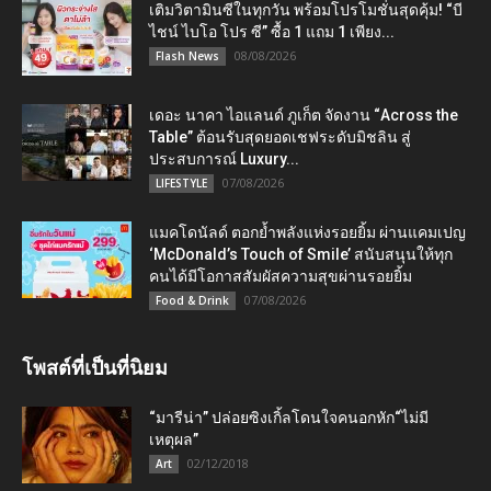
เติมวิตามินซีในทุกวัน พร้อมโปรโมชั่นสุดคุ้ม! “บี
ไชน์ ไบโอ โปร ซี” ซื้อ 1 แถม 1 เพียง...
08/08/2026
Flash News
เดอะ นาคา ไอแลนด์ ภูเก็ต จัดงาน “Across the
Table” ต้อนรับสุดยอดเชฟระดับมิชลิน สู่
ประสบการณ์ Luxury...
07/08/2026
LIFESTYLE
แมคโดนัลด์ ตอกย้ำพลังแห่งรอยยิ้ม ผ่านแคมเปญ
‘McDonald’s Touch of Smile’ สนับสนุนให้ทุก
คนได้มีโอกาสสัมผัสความสุขผ่านรอยยิ้ม
07/08/2026
Food & Drink
โพสต์ที่เป็นที่นิยม
“มารีน่า” ปล่อยซิงเกิ้ลโดนใจคนอกหัก“ไม่มี
เหตุผล”
02/12/2018
Art