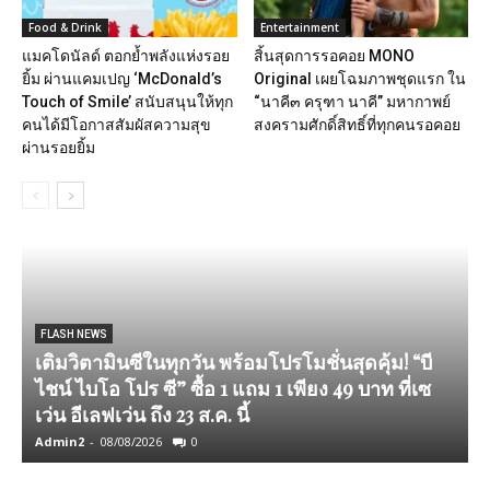
Food & Drink
Entertainment
แมคโดนัลด์ ตอกย้ำพลังแห่งรอย
สิ้นสุดการรอคอย MONO
ยิ้ม ผ่านแคมเปญ ‘McDonald’s
Original เผยโฉมภาพชุดแรก ใน
Touch of Smile’ สนับสนุนให้ทุก
“นาคี๓ ครุฑา นาคี” มหากาพย์
คนได้มีโอกาสสัมผัสความสุข
สงครามศักดิ์สิทธิ์ที่ทุกคนรอคอย
ผ่านรอยยิ้ม
FLASH NEWS
เติมวิตามินซีในทุกวัน พร้อมโปรโมชั่นสุดคุ้ม! “บี
ไชน์ ไบโอ โปร ซี” ซื้อ 1 แถม 1 เพียง 49 บาท ที่เซ
เว่น อีเลฟเว่น ถึง 23 ส.ค. นี้
Admin2
-
08/08/2026
0
A