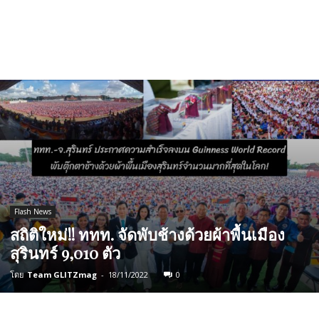
Flash News
สถิติ​ใหม่!! ททท.​ จัดพับช้างด้วย​ผ้า​พื้นเมือง​
สุรินทร์​ 9,010​ ตัว
โดย
Team GLITZmag
-
18/11/2022
0