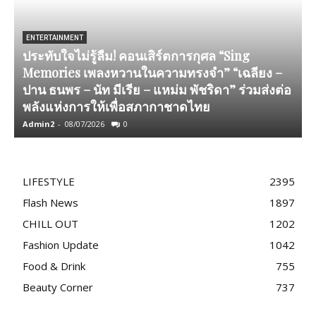
ENTERTAINMENT
ประทับใจไม่รู้ลืม! คอนเสิร์ตการกุศล “Sing
Memories เพลงหวานในความทรงจำ” “เฉลียง –
ปาน ธนพร – นัท มีเรีย – แหม่ม พัชริดา” ร่วมส่งต่อ
แ
พลังแห่งการให้เพื่อสภากาชาดไทย
Admin2
-
08/07/2026
0
T
LIFESTYLE
2395
Flash News
1897
CHILL OUT
1202
Fashion Update
1042
Food & Drink
755
Beauty Corner
737