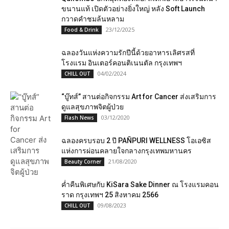
ขนานแท้ เปิดตัวอย่างยิ่งใหญ่ หลัง Soft Launch
กวาดคำชมล้นหลาม
23/12/2025
Food & Drink
ฉลองวันแห่งความรักปีนี้ด้วยอาหารเลิศรสที่
โรงแรม อินเตอร์คอนติเนนตัล กรุงเทพฯ
04/02/2024
CHILL OUT
“บู๊ทส์” สานต่อกิจกรรม Art for Cancer ส่งเสริมการ
ดูแลสุขภาพจิตผู้ป่วย
03/12/2020
Flash News
ฉลองครบรอบ 2 ปี PAÑPURI WELLNESS โอเอซิส
แห่งการผ่อนคลายใจกลางกรุงเทพมหานคร
21/08/2020
Beauty Corner
ค่ำคืนพิเศษกับ KiSara Sake Dinner ณ โรงแรมคอน
ราด กรุงเทพฯ 25 สิงหาคม 2566
09/08/2023
CHILL OUT