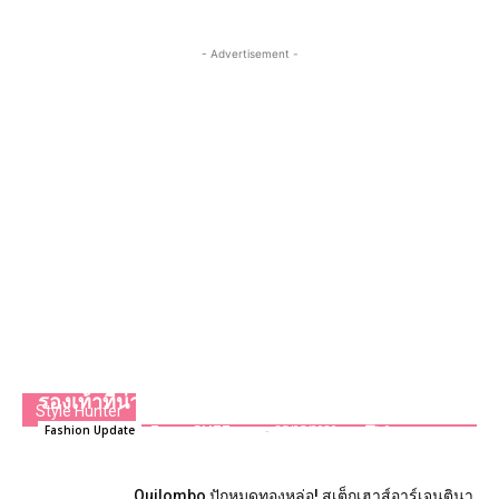
- Advertisement -
น่ารักไม่ไหว​แล้ว..Reebok x Sanrio คอลเลคชั่น​
รองเท้าที่น่ารักที่สุดแห่งปี
Style Hunter
Team GLITZmag
-
25/05/2020
0
Fashion Update
Quilombo ปักหมุดทองหล่อ! สเต็กเฮาส์อาร์เจนตินา