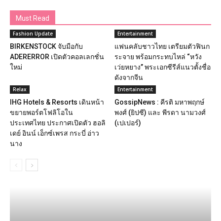
Must Read
Fashion Update
Entertainment
BIRKENSTOCK จับมือกับ
แฟนคลับชาวไทย เตรียมตัวฟินก
ADERERROR เปิดตัวคอลเลกชั่น
ระจาย พร้อมกระทบไหล่ “หวัง
ใหม่
เว่ยหยาง” พระเอกซีรีส์แนวตั้งชื่อ
ดังจากจีน
Relax
Entertainment
IHG Hotels & Resorts เดินหน้า
GossipNews : คีรติ มหาพฤกษ์
ขยายพอร์ตโฟลิโอใน
พงศ์ (ยิปซี) และ พีรดา นามวงศ์
ประเทศไทย ประกาศเปิดตัว ฮอลิ
(เปเปอร์)
เดย์ อินน์ เอ็กซ์เพรส กระบี่ อ่าว
นาง