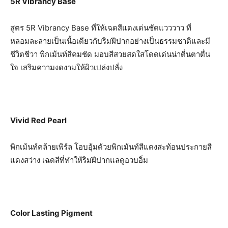
5
R Vibrancy Base
สูตร 5R Vibrancy Base ที่ให้เฉดสีแดงเด่นชัดแวววาว ที่
หลอมละลายเป็นเนื้อเดียวกับริมฝีปากอย่างเป็นธรรมชาติและมี
ชีวิตชีวา พิกเม้นท์สีคมชัด มอบสีสวยสดใสโดดเด่นน่าตื่นตาตื่น
ใจ เสริมความงดงามให้ผิวเปล่งปลั่ง
Vivid Red Pearl
พิกเม้นท์คล้ายเพิร์ล โอบอุ้มด้วยพิกเม้นท์สีแดงสะท้อนประกายสี
แดงสว่าง เฉดสีที่ทำให้ริมฝีปากแลดูอวบอิ่ม
Color Lasting Pigment