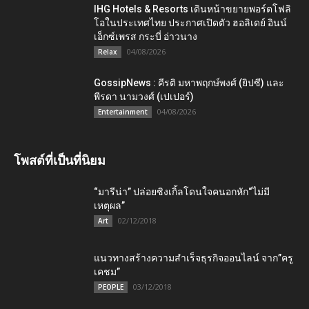
IHG Hotels & Resorts เดินหน้าขยายพอร์ตโฟลิ
โอในประเทศไทย ประกาศเปิดตัว ฮอลิเดย์ อินน์
เอ็กซ์เพรส กระบี่ อ่าวนาง
04/08/2026
Relax
GossipNews : คีรติ มหาพฤกษ์พงศ์ (ยิปซี) และ
พีรดา นามวงศ์ (เปเปอร์)
04/08/2026
Entertainment
โพสต์ที่เป็นที่นิยม
“มารีน่า” ปล่อยซิงเกิ้ลโดนใจคนอกหัก“ไม่มี
เหตุผล”
02/12/2018
Art
แนวทางสร้างความสำเร็จธุรกิจออนไลน์ จาก”ครู
เคชม”
03/12/2018
PEOPLE