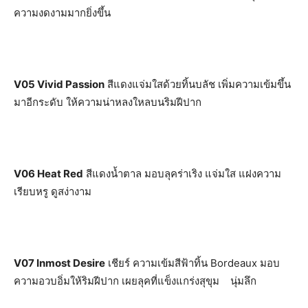
ความงดงามมากยิ่งขึ้น
V05 Vivid Passion
สีแดงแจ่มใสด้วยทิ้นบลัช เพิ่มความเข้มขึ้น
มาอีกระดับ ให้ความน่าหลงใหลบนริมฝีปาก
V06 Heat Red
สีแดงน้ำตาล มอบลุคร่าเริง แจ่มใส แฝงความ
เรียบหรู ดูสง่างาม
V07 Inmost Desire
เชียร์ ความเข้มสีฟ้าทิ้น Bordeaux มอบ
ความอวบอิ่มให้ริมฝีปาก เผยลุคที่แข็งแกร่งสุขุม นุ่มลึก