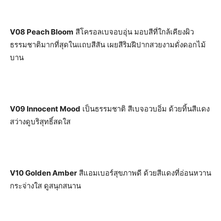
V08 Peach Bloom
สีโครอลเบจอบอุ่น มอบสีที่ใกล้เคียงผิว
ธรรมชาติมากที่สุดในแถบสีสัน เผยสีริมฝีปากสวยงามดั่งดอกไม้
บาน
V09 Innocent Mood
เป็นธรรมชาติ สีเบจอวบอิ่ม ด้วยทิ้นสีแดง
สว่างดูบริสุทธิ์สดใส
V10 Golden Amber
สีแอมเบอร์สุขภาพดี ด้วยสีแดงที่อ่อนหวาน
กระจ่างใส ดูสนุกสนาน