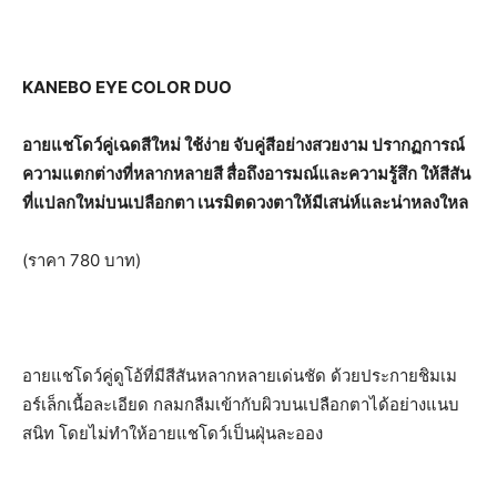
KANEBO EYE COLOR DUO
อายแชโดว์คู่เฉดสีใหม่ ใช้ง่าย จับคู่สีอย่างสวยงาม ปรากฏการณ์
ความแตกต่างที่หลากหลายสี สื่อถึงอารมณ์และความรู้สึก ให้สีสัน
ที่แปลกใหม่บนเปลือกตา เนรมิตดวงตาให้มีเสน่ห์และน่าหลงใหล
(ราคา 780 บาท)
อายแชโดว์คู่ดูโอ้ที่มีสีสันหลากหลายเด่นชัด ด้วยประกายชิมเม
อร์เล็กเนื้อละเอียด กลมกลืมเข้ากับผิวบนเปลือกตาได้อย่างแนบ
สนิท โดยไม่ทำให้อายแชโดว์เป็นฝุ่นละออง