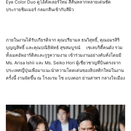
Eye Color Duo ดูโอ้คัลเลอร์ใหม่ สีสันหลากหลายเด่นชัด
ประกายชิมเมอร์ กลมกลืนเข้ากับสีผิว
ภายในงานได้รับเกียรติจาก คุณปรียามล ธนวิสุทธิ์, คุณอมรสิริ
บุญญสิทธิ์ และคุณปณิธิพัทธ์ สุขสมบูรณ์ เซเลบริตี้คนดัง รวม
ทั้งเมคอัพอาร์ติสและกูรูความงาม เข้าร่วมงานอย่างคับคั่งโดยมี
Ms. Arisa Ishii และ Ms. Seiko Hori ผู้เชี่ยวชาญที่บินตรงจาก
ประเทศญี่ปุ่นเพื่อมาแนะนำความโดดเด่นของลิปสติกใหม่ในงาน
ครั้งนี้ งานจัดขึ้น ณ โรงแรม โซ แบงคอก ย่านสาทร กลางใจเมือง