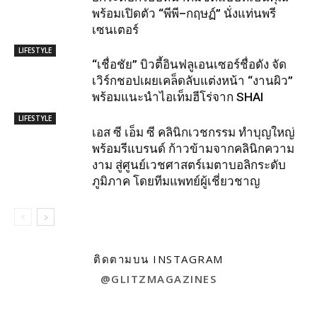
พร้อมเปิดตัว “พีพี–กฤษฏ์” นั่งแท่นพรี
เซนเตอร์
LIFESTYLE
“เชื่อชัย” บิวตี้อินฟลูเอนเซอร์ชื่อดัง จัด
เวิร์กชอปเผยเคล็ดลับแต่งหน้า “งานผิว”
พร้อมแนะนำไอเท็มฮีโร่จาก SHAI
LIFESTYLE
เอส ซี เอ็ม ซี คลินิกเวชกรรม ทำบุญใหญ่
พร้อมรีแบรนด์ ก้าวข้ามจากคลินิกความ
งาม สู่ศูนย์เวชศาสตร์เมตาบอลิกระดับ
ภูมิภาค โดยทีมแพทย์ผู้เชี่ยวชาญ
ติดตามบน INSTAGRAM
@GLITZMAGAZINES