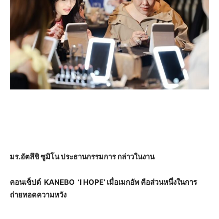
มร.อัตสึชิ ซูมิโน ประธานกรรมการ กล่าวในงาน
คอนเซ็ปต์
KANEBO ‘I HOPE’ เมื่อเมกอัพ คือส่วนหนึ่งในการ
ถ่ายทอดความหวัง