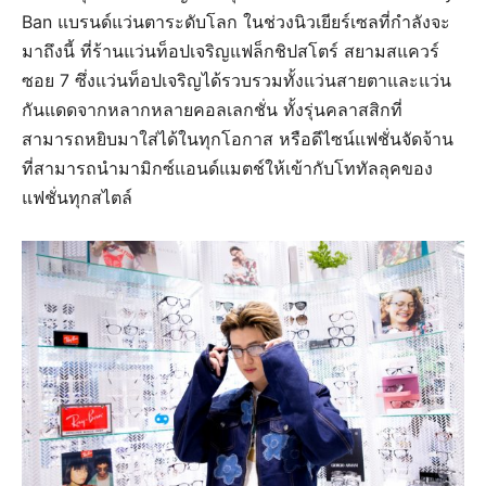
Ban แบรนด์แว่นตาระดับโลก ในช่วงนิวเยียร์เซลที่กำลังจะ
มาถึงนี้ ที่ร้านแว่นท็อปเจริญแฟล็กชิปสโตร์ สยามสแควร์
ซอย 7 ซึ่งแว่นท็อปเจริญได้รวบรวมทั้งแว่นสายตาและแว่น
กันแดดจากหลากหลายคอลเลกชั่น ทั้งรุ่นคลาสสิกที่
สามารถหยิบมาใส่ได้ในทุกโอกาส หรือดีไซน์แฟชั่นจัดจ้าน
ที่สามารถนำมามิกซ์แอนด์แมตช์ให้เข้ากับโททัลลุคของ
แฟชั่นทุกสไตล์