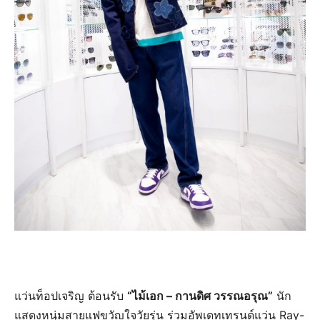
แว่นท็อปเจริญ ต้อนรับ
“ไม้เอก – กานดิศ วรรณอรุณ”
นัก
แสดงหนุ่มสายแฟขวัญใจวัยรุ่น ร่วมอัพเดทเทรนด์แว่น Ray-