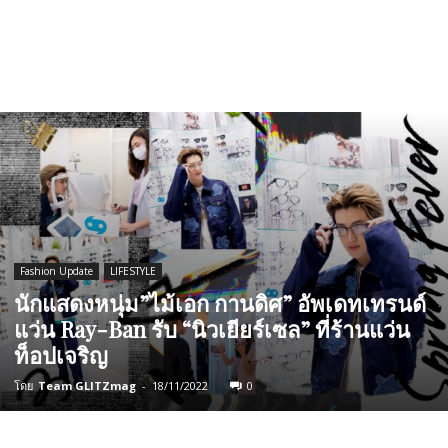
Fashion Update
LIFESTYLE
นักแสดง​หนุ่ม​”ไม้เอก กานดิศ” อัพเดทเทรนด์
แว่น Ray-Ban รับ “นิวเยียร์เซล” ที่ร้านแว่น
ท็อปเจริญ
โดย
Team GLITZmag
-
18/11/2022
0