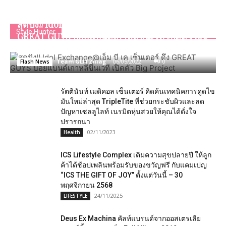
สุดปัง!! Idol Exchange@เอ็ม บี เค เซ็นเตอร์ ดึง
Style Hunter
GREAT GUYS บอยแบนด์เกาหลีขึ้นเวที เปิดตัว Big
Project
Team GLITZmag
-
06/05/2022
0
Flash News
รัตตินันท์ เมดิคอล เซ็นเตอร์ คิดค้นเทคนิคการดูดไข
มันใหม่ล่าสุด TripleTite ที่ช่วยกระชับผิวและลด
ปัญหาเซลลูไลท์ เนรมิตหุ่นสวยให้คุณได้ดั่งใจ
ปรารถนา
02/11/2023
Health
ICS Lifestyle Complex เติมความสุขปลายปี ให้ลูก
ค้าได้ช้อปเพลินพร้อมรับของขวัญฟรี กับแคมเปญ
“ICS THE GIFT OF JOY” ตั้งแต่วันนี้ – 30
พฤศจิกายน 2568
24/11/2025
LIFESTYLE
Deus Ex Machina คัลท์แบรนด์จากออสเตรเลีย