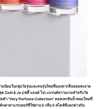
นิยมในกลุ่มวัยรุ่นและคนรุ่นใหม่ที่มองหากลิ่นหอมสะอาด
สุด Zadi & Jo (เซดี้ แอนด์ โจ) แบรนด์ความงามสำหรับวัย
ิดตัว “Very Perfume Collection” คอลเลกชันน้ำหอมใหม่ที่
หาคาแรกเตอร์ที่ใช่ผ่าน 5 กลิ่น 5 สไตล์ที่แตกต่างกัน