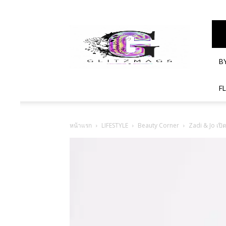
GlitzMagazines
B
F
หน้าแรก
LIFESTYLE
Beauty Corner
Zadi & Jo เปิ