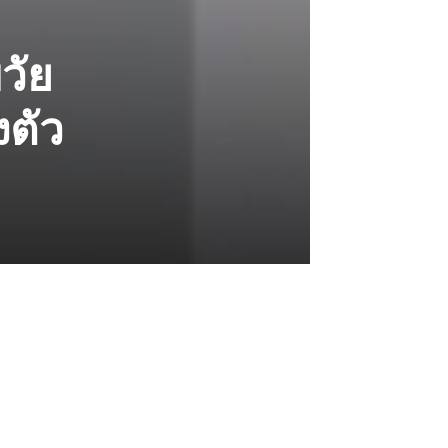
วัย
งตัว