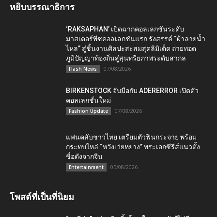
หยิบบรรณาธิการ
‘RAKSAPHAN’ เปิดฉากคอลเลกชันระดับ
มาสเตอร์พีซคอลเลกชันแรก รังสรรค์ “ผ้าลายน้ำ
ไหล” สู่ชิ้นงานศิลปะสะสมสุดลิมิเต็ด ถ่ายทอด
ภูมิปัญญาท้องถิ่นสู่สุนทรียภาพระดับสากล
07/08/2026
Flash News
BIRKENSTOCK จับมือกับ ADERERROR เปิดตัว
คอลเลกชั่นใหม่
07/08/2026
Fashion Update
แฟนคลับชาวไทย เตรียมตัวฟินกระจาย พร้อม
กระทบไหล่ “หวังเว่ยหยาง” พระเอกซีรีส์แนวตั้ง
ชื่อดังจากจีน
05/08/2026
Entertainment
โพสต์ที่เป็นที่นิยม