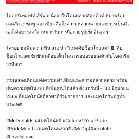
ไอศกรีมซอฟท์เสิร์ฟวานิลลาในโคนหลากสีสุดคิวท์ ที่มาพร้อม
เฉดสีม่วง ชมพู และเขียว สื่อถึงความหลากหลายและการเป็นตัว
เองได้อย่างสดใส เหมาะกับการถือถ่ายรูปเช็กอินสุดๆ
ใครอยากเพิ่มความฟิน แนะนำ “แมคดิปช็อกโกแลต” 🍫 ดิป
ช็อกโกแลตเข้มข้นเคลือบเต็มโคน กรอบอร่อยลงตัวกับไอศกรีม
วานิลลา
ร่วมฉลองเดือนแห่งความเท่าเทียมและความหลากหลาย พร้อม
เติมความสุขในแบบที่เป็นคุณได้แล้ว ตั้งแต่วันนี้ – 30 มิถุนายน
2569 ที่แมคโดนัลด์สาขาที่ร่วมรายการ และแมคไดร์ฟทรูทั่ว
ประเทศ
#McDonalds #แมคโดนัลด์ #ColorsOfYourPride
#PrideMonth #แมคโคนหลากสี #McDipChocolate
#LoveIsLove