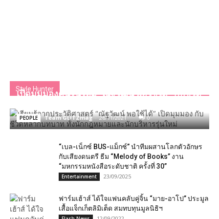
Style Hunter
เปิดมุมมองคนรุ่นใหม่ “ณัฐวัฒน์ พอใช้ได้” กับชีวิต
หลากบทบาท ประวัติศาสตร์คือเรียนรู้
Team GLITZmag
-
26/11/2021
0
PEOPLE
“เบล-เน็กซ์ BUS-แม็กซ์” นำทีมผสานโลกตัวอักษร
กับเสียงดนตรี ธีม “Melody of Books” งาน
“มหกรรมหนังสือระดับชาติ ครั้งที่ 30”
23/09/2025
Entertainment
ฟาร์มเฮ้าส์ ได้ใจแฟนคลับคู่จิ้น “มาย-อาโป” ประมูล
เสื้อแจ็กเก็ตลิมิเต็ด สมทบทุนมูลนิธิฯ
12/09/2022
Flash News