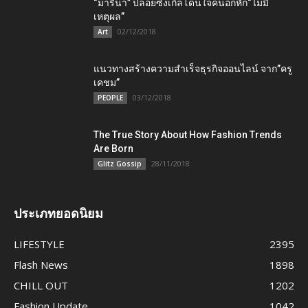
“มารีน่า” ปล่อยซิงเกิ้ลโดนใจคนอกหัก“ไม่มี
เหตุผล”
02/12/2018
Art
แนวทางสร้างความสำเร็จธุรกิจออนไลน์ จาก”ครู
เคชม”
03/12/2018
PEOPLE
The True Story About How Fashion Trends
Are Born
28/11/2018
Glitz Gossip
ประเภทยอดนิยม
LIFESTYLE
2395
Flash News
1898
CHILL OUT
1202
Fashion Update
1042