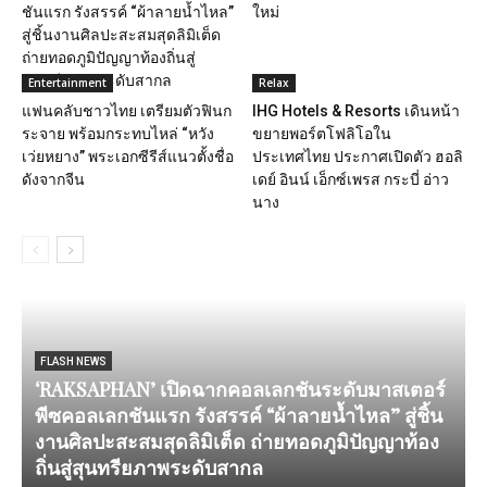
ชันแรก รังสรรค์ “ผ้าลายน้ำไหล”
ใหม่
สู่ชิ้นงานศิลปะสะสมสุดลิมิเต็ด
ถ่ายทอดภูมิปัญญาท้องถิ่นสู่
สุนทรียภาพระดับสากล
Entertainment
Relax
แฟนคลับชาวไทย เตรียมตัวฟินก
IHG Hotels & Resorts เดินหน้า
ระจาย พร้อมกระทบไหล่ “หวัง
ขยายพอร์ตโฟลิโอใน
เว่ยหยาง” พระเอกซีรีส์แนวตั้งชื่อ
ประเทศไทย ประกาศเปิดตัว ฮอลิ
ดังจากจีน
เดย์ อินน์ เอ็กซ์เพรส กระบี่ อ่าว
นาง
FLASH NEWS
‘RAKSAPHAN’ เปิดฉากคอลเลกชันระดับมาสเตอร์
พีซคอลเลกชันแรก รังสรรค์ “ผ้าลายน้ำไหล” สู่ชิ้น
งานศิลปะสะสมสุดลิมิเต็ด ถ่ายทอดภูมิปัญญาท้อง
ถิ่นสู่สุนทรียภาพระดับสากล