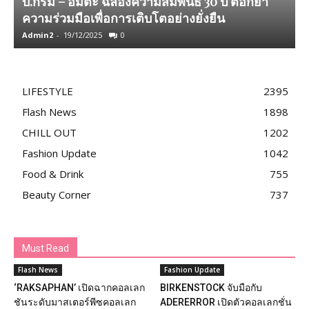
บี.กริม – อมตะ ฉลองความสัมพันธ์ 30 ปี ตอกย้ำ
ความร่วมมือเพื่อการเติบโตอย่างยั่งยืน
เ
Admin2
-
19/12/2025
0
T
LIFESTYLE
2395
Flash News
1898
CHILL OUT
1202
Fashion Update
1042
Food & Drink
755
Beauty Corner
737
Must Read
Flash News
Fashion Update
‘RAKSAPHAN’ เปิดฉากคอลเลก
BIRKENSTOCK จับมือกับ
ชันระดับมาสเตอร์พีซคอลเลก
ADERERROR เปิดตัวคอลเลกชั่น