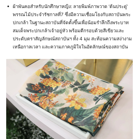
ผ้าพันคอสำหรับนักศึกษาหญิง: ลายพิมพ์ภาพวาด ‘ต้นประดู่’
พรรณไม้ประจำรัชกาลที่7 ซึ่งมีความเชื่อมโยงกับสถาบันพระ
ปกเกล้า ในฐานะสถาบันที่จัดตั้งขึ้นเพื่อน้อมรำลึกถึงพระบาท
สมเด็จพระปกเกล้าเจ้าอยู่หัว พร้อมตีกรอบด้วยสีเขียวและ
ประดับตราสัญลักษณ์สถาบันฯ ทั้ง 4 มุม สะท้อนความสง่างาม
เหนือกาลเวลา และความภาคภูมิใจในอัตลักษณ์ของสถาบัน