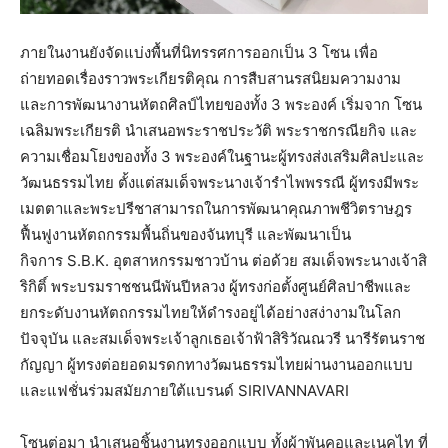
ภายในงานยังจัดแบ่งพื้นที่นิทรรศการออกเป็น 3 โซน เพื่อ
ถ่ายทอดเรื่องราวพระเกียรติคุณ การสืบสานรสนิยมความงาม
และการพัฒนางานหัตถศิลป์ไทยของทั้ง 3 พระองค์ เริ่มจาก โซน
เฉลิมพระเกียรติ นำเสนอพระราชประวัติ พระราชกรณียกิจ และ
ความเชื่อมโยงของทั้ง 3 พระองค์ในฐานะผู้ทรงส่งเสริมศิลปะและ
วัฒนธรรมไทย ตั้งแต่สมเด็จพระนางเจ้ารําไพพรรณี ผู้ทรงมีพระ
เมตตาและพระปรีชาสามารถในการพัฒนาคุณภาพชีวิตราษฎร
ฟื้นฟูงานหัตถกรรมพื้นถิ่นของจันทบุรี และพัฒนาเป็น
กิจการ S.B.K. อุตสาหกรรมชาวบ้าน ต่อด้วย สมเด็จพระนางเจ้าสิ
ริกิติ์ พระบรมราชชนนีพันปีหลวง ผู้ทรงก่อตั้งศูนย์ศิลปาชีพและ
ยกระดับงานหัตถกรรมไทยให้ดำรงอยู่ได้อย่างสง่างามในโลก
ปัจจุบัน และสมเด็จพระเจ้าลูกเธอเจ้าฟ้าสิริวัณณวรี นารีรัตนราช
กัญญา ผู้ทรงต่อยอดมรดกทางวัฒนธรรมไทยผ่านงานออกแบบ
และแฟชั่นร่วมสมัยภายใต้แบรนด์ SIRIVANNAVARI
โซนต่อมา นําเสนอชิ้นงานทรงออกแบบ ทั้งผ้าพันคอและเนคไท ที่