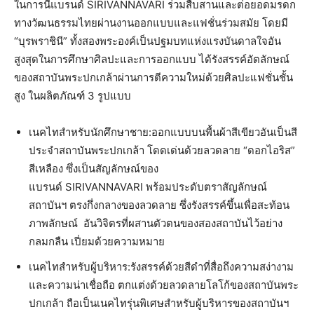
ในการนี้แบรนด์ SIRIVANNAVARI ร่วมสืบสานและต่อยอดมรดก
ทางวัฒนธรรมไทยผ่านงานออกแบบและแฟชั่นร่วมสมัย โดยมี
“บุรพราชินี” ทั้งสองพระองค์เป็นปฐมบทแห่งแรงบันดาลใจอัน
สูงสุดในการศึกษาศิลปะและการออกแบบ ได้รังสรรค์อัตลักษณ์
ของสถาบันพระปกเกล้าผ่านการตีความใหม่ด้วยศิลปะแฟชั่นชั้น
สูง ในผลิตภัณฑ์ 3 รูปแบบ
เนคไทสำหรับนักศึกษาชาย:ออกแบบบนพื้นผ้าสีเขียวอันเป็นสี
ประจำสถาบันพระปกเกล้า โดดเด่นด้วยลวดลาย “ดอกไอริส”
สีเหลือง ซึ่งเป็นสัญลักษณ์ของ
แบรนด์ SIRIVANNAVARI พร้อมประดับตราสัญลักษณ์
สถาบันฯ ตรงกึ่งกลางของลวดลาย ซึ่งรังสรรค์ขึ้นเพื่อสะท้อน
ภาพลักษณ์ อันวิจิตรที่ผสานตัวตนของสองสถาบันไว้อย่าง
กลมกลืน เปี่ยมด้วยความหมาย
เนคไทสำหรับผู้บริหาร:รังสรรค์ด้วยสีดำที่สื่อถึงความสง่างาม
และความน่าเชื่อถือ ตกแต่งด้วยลวดลายโลโก้ของสถาบันพระ
ปกเกล้า ถือเป็นเนคไทรุ่นพิเศษสำหรับผู้บริหารของสถาบันฯ