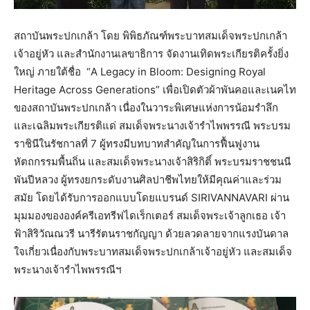
สถาบันพระปกเกล้า โดย พิพิธภัณฑ์พระบาทสมเด็จพระปกเกล้า
เจ้าอยู่หัว และสำนักงานเลขาธิการ จัดงานเทิดพระเกียรติครั้งยิ่ง
ใหญ่ ภายใต้ชื่อ “A Legacy in Bloom: Designing Royal
Heritage Across Generations” เพื่อเปิดตัวผ้าพันคอและเนคไท
ของสถาบันพระปกเกล้า เนื่องในวาระพิเศษแห่งการน้อมรำลึก
และเฉลิมพระเกียรติแด่ สมเด็จพระนางเจ้ารำไพพรรณี พระบรม
ราชินีในรัชกาลที่ 7 ผู้ทรงมีบทบาทสำคัญในการฟื้นฟูงาน
หัตถกรรมพื้นถิ่น และสมเด็จพระนางเจ้าสิริกิติ์ พระบรมราชชนนี
พันปีหลวง ผู้ทรงยกระดับงานศิลปาชีพไทยให้มีคุณค่าและร่วม
สมัย โดยได้รับการออกแบบโดยแบรนด์ SIRIVANNAVARI ผ่าน
มุมมองขององค์ครีเอทรีฟไดเร็กเตอร์ สมเด็จพระเจ้าลูกเธอ เจ้า
ฟ้าสิริวัณณวรี นารีรัตนราชกัญญา ด้วยลวดลายจากแรงบันดาล
ใจเกี่ยวเนื่องกับพระบาทสมเด็จพระปกเกล้าเจ้าอยู่หัว และสมเด็จ
พระนางเจ้ารำไพพรรณีฯ