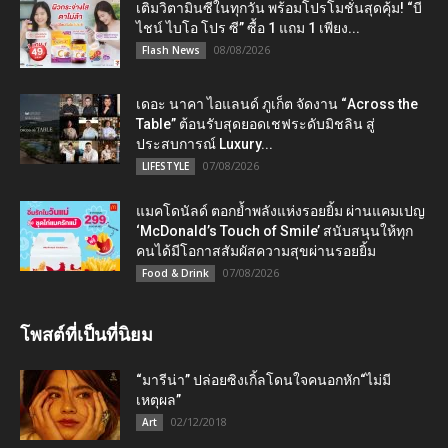
เติมวิตามินซีในทุกวัน พร้อมโปรโมชั่นสุดคุ้ม! “บี
ไชน์ ไบโอ โปร ซี” ซื้อ 1 แถม 1 เพียง...
08/08/2026
Flash News
เดอะ นาคา ไอแลนด์ ภูเก็ต จัดงาน “Across the
Table” ต้อนรับสุดยอดเชฟระดับมิชลิน สู่
ประสบการณ์ Luxury...
07/08/2026
LIFESTYLE
แมคโดนัลด์ ตอกย้ำพลังแห่งรอยยิ้ม ผ่านแคมเปญ
‘McDonald’s Touch of Smile’ สนับสนุนให้ทุก
คนได้มีโอกาสสัมผัสความสุขผ่านรอยยิ้ม
07/08/2026
Food & Drink
โพสต์ที่เป็นที่นิยม
“มารีน่า” ปล่อยซิงเกิ้ลโดนใจคนอกหัก“ไม่มี
เหตุผล”
02/12/2018
Art