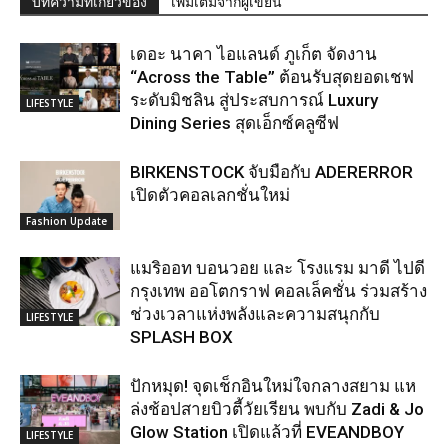
บทความที่เกี่ยวข้อง
เพิ่มเติมจากผู้เขียน
เดอะ นาคา ไอแลนด์ ภูเก็ต จัดงาน
“Across the Table” ต้อนรับสุดยอดเชฟ
ระดับมิชลิน สู่ประสบการณ์ Luxury
LIFESTYLE
Dining Series สุดเอ็กซ์คลูซีฟ
BIRKENSTOCK จับมือกับ ADERERROR
เปิดตัวคอลเลกชั่นใหม่
Fashion Update
แมริออท บอนวอย และ โรงแรม มาดี ไปดี
กรุงเทพ ออโตกราฟ คอลเล็คชั่น ร่วมสร้าง
ช่วงเวลาแห่งพลังและความสนุกกับ
LIFESTYLE
SPLASH BOX
ปักหมุด! จุดเช็กอินใหม่ใจกลางสยาม แห
ล่งช้อปสายบิวตี้วัยเรียน พบกับ Zadi & Jo
Glow Station เปิดแล้วที่ EVEANDBOY
LIFESTYLE