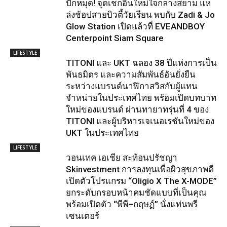
ปักหมุด! จุดเช็กอินใหม่ใจกลางสยาม แห
ล่งช้อปสายบิวตี้วัยเรียน พบกับ Zadi & Jo
Glow Station เปิดแล้วที่ EVEANDBOY
Centerpoint Siam Square
LIFESTYLE
TITONI และ UKT ฉลอง 38 ปีแห่งการเป็น
พันธมิตร และความสัมพันธ์อันยั่งยืน
ระหว่างแบรนด์นาฬิกาสวิสกับผู้แทน
จำหน่ายในประเทศไทย พร้อมเปิดบทบาท
ใหม่ของแบรนด์ ผ่านทายาทรุ่นที่ 4 ของ
TITONI และผู้บริหารเจเนอเรชันใหม่ของ
UKT ในประเทศไทย
LIFESTYLE
วอนเทค เอเชีย สะท้อนปรัชญา
Skinvestment การลงทุนเพื่อผิวสุขภาพดี
เปิดตัวโปรแกรม “Oligio X The X-MODE”
ยกระดับกรอบหน้าคมชัดแบบที่เป็นคุณ
พร้อมเปิดตัว “พีพี–กฤษฏ์” นั่งแท่นพรี
เซนเตอร์