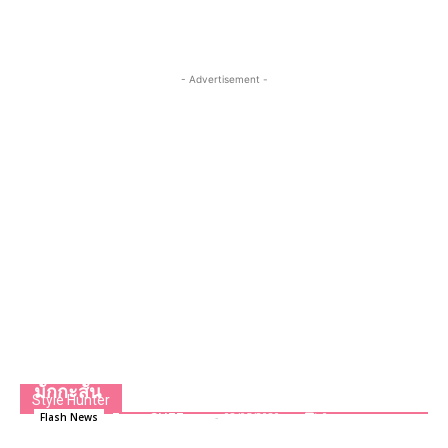
- Advertisement -
“เซ็นกรุ๊ป” ใจดีร่วมบรรเทาความเดือดร้อน ช่วงโค
วิด-19 ทำอาหารกล่องเลี้ยงชุมชนริมทางรถไฟ
มักกะสัน
Style Hunter
Team GLITZmag
-
02/05/2020
0
Flash News