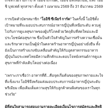
เกจที่ร่วมรายการ) ที่ โออิชิ แกรนด์, โออิชิ อีทเทอเรียม, และ โออิ
ชิ บุฟเฟต์ ทุกสาขา ตั้งแต่ 1 เมษายน 2569 ถึง 31 ธันวาคม 2569
การเปิดตัวบัตรสมาชิก
“โออิชิ ซีเนียร์ การ์ด”
ในครั้งนี้ โออิชิตั้ง
เป้าหมายที่จะมอบประสบการณ์อาหารญี่ปุ่นที่เหนือระดับ ควบคู่
ไปกับการดูแลสุขภาพของผู้บริโภคด้วยวัตถุดิบที่สดใหม่และมี
ประโยชน์ต่อสุขภาพ ซึ่งเป็นหัวใจสำคัญในการสร้างความเชื่อมั่น
และรักษาความเป็นผู้นำในตลาดร้านอาหารญี่ปุ่นอย่างยั่งยืน ทั้ง
ยังเป็นการสร้างแรงขับเคลื่อนสำคัญให้กับอุตสาหกรรมอาหาร
ญี่ปุ่นในประเทศไทยมีความคึกคักและตอบโจทย์เทรนด์การดูแล
สุขภาพที่กำลังเติบโตอย่างต่อเนื่อง
“เพราะเราเชื่อว่า อาหารที่ดี…คือจุดเริ่มต้นของสุขภาพกายและใจ
ที่แข็งแรง โออิชิจึงพร้อมส่งมอบประสบการณ์อาหารญี่ปุ่นระดับ
พรีเมียม เพื่อเติมเต็มความสุขให้กับลูกค้าคนพิเศษของเราในทุก
ช่วงวัย”
ผู้ที่สนใจสามารถสอบถามรายละเอียดเงื่อนไขการสมัครและสิทธิ