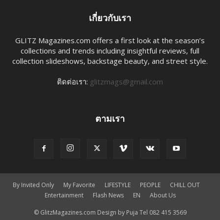
เกี่ยวกับเรา
GLITZ Magazines.com offers a first look at the season’s
collections and trends including insightful reviews, full
collection slideshows, backstage beauty, and street style.
ติดต่อเรา:
glitzmags@gmail.com
ตามเรา
By Invited Only
My Favorite
LIFESTYLE
PEOPLE
CHILL OUT
Entertainment
Flash News
EN​
About Us
© GlitzMagazines.com Design by Puja Tel 082 415 3569