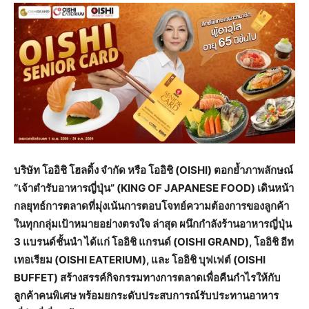
บริษัท โออิชิ โฮลดิ้ง จำกัด หรือ โออิชิ (OISHI) ตอกย้ำภาพลักษณ์
“เจ้าตำรับอาหารญี่ปุ่น” (KING OF JAPANESE FOOD) เดินหน้า
กลยุทธ์การตลาดที่มุ่งเน้นการตอบโจทย์ความต้องการของลูกค้า
ในทุกกลุ่มเป้าหมายอย่างตรงใจ ล่าสุด ผนึกกำลังร้านอาหารญี่ปุ่น
3 แบรนด์ชั้นนำ ได้แก่ โออิชิ แกรนด์ (OISHI GRAND), โออิชิ อีท
เทอเรียม (OISHI EATERIUM), และ โออิชิ บุฟเฟต์ (OISHI
BUFFET) สร้างสรรค์กิจกรรมทางการตลาดเพื่อคืนกำไรให้กับ
ลูกค้าคนพิเศษ พร้อมยกระดับประสบการณ์รับประทานอาหาร