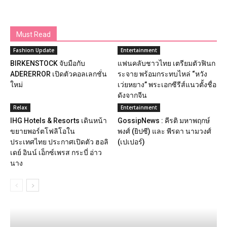
Must Read
Fashion Update
Entertainment
BIRKENSTOCK จับมือกับ
แฟนคลับชาวไทย เตรียมตัวฟินก
ADERERROR เปิดตัวคอลเลกชั่น
ระจาย พร้อมกระทบไหล่ “หวัง
ใหม่
เว่ยหยาง” พระเอกซีรีส์แนวตั้งชื่อ
ดังจากจีน
Relax
Entertainment
IHG Hotels & Resorts เดินหน้า
GossipNews : คีรติ มหาพฤกษ์
ขยายพอร์ตโฟลิโอใน
พงศ์ (ยิปซี) และ พีรดา นามวงศ์
ประเทศไทย ประกาศเปิดตัว ฮอลิ
(เปเปอร์)
เดย์ อินน์ เอ็กซ์เพรส กระบี่ อ่าว
นาง