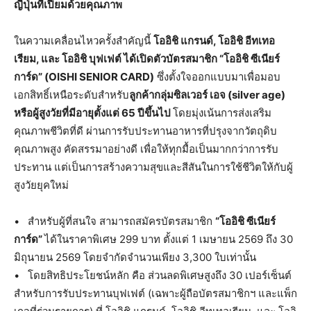
ญี่ปุ่นที่เปี่ยมด้วยคุณภาพ
ในความเคลื่อนไหวครั้งสำคัญนี้
โออิชิ แกรนด์, โออิชิ อีทเทอ
เรียม, และ โออิชิ บุฟเฟต์ ได้เปิดตัวบัตรสมาชิก “โออิชิ ซีเนียร์
การ์ด” (OISHI SENIOR CARD)
ซึ่งตั้งใจออกแบบมาเพื่อมอบ
เอกสิทธิ์เหนือระดับสำหรับ
ลูกค้ากลุ่มซิลเวอร์ เอจ (silver age)
หรือผู้สูงวัยที่มีอายุตั้งแต่ 65 ปีขึ้นไป
โดยมุ่งเน้นการส่งเสริม
คุณภาพชีวิตที่ดี ผ่านการรับประทานอาหารที่ปรุงจากวัตถุดิบ
คุณภาพสูง คัดสรรมาอย่างดี เพื่อให้ทุกมื้อเป็นมากกว่าการรับ
ประทาน แต่เป็นการสร้างความสุขและสีสันในการใช้ชีวิตให้กับผู้
สูงวัยยุคใหม่
• สำหรับผู้ที่สนใจ สามารถสมัครบัตรสมาชิก
“โออิชิ ซีเนียร์
การ์ด”
ได้ในราคาพิเศษ 299 บาท ตั้งแต่ 1 เมษายน 2569 ถึง 30
มิถุนายน 2569 โดยจำกัดจำนวนเพียง 3,300 ใบเท่านั้น
• โดยสิทธิประโยชน์หลัก คือ ส่วนลดพิเศษสูงถึง 30 เปอร์เซ็นต์
สำหรับการรับประทานบุฟเฟต์ (เฉพาะผู้ถือบัตรสมาชิกฯ และแพ็ก