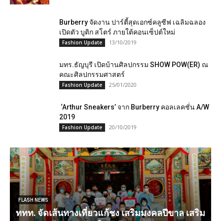
Burberry จัดงาน ปาร์ตี้สุดเอกซ์คลูซีฟ เฉลิมฉลอง
เปิดตัว บูติก สโตร์ ภายใต้คอนเซ็ปต์ใหม่
13/10/2019
Fashion Update
มทร.ธัญบุรี เปิดบ้านศิลปกรรม SHOW POW(ER) ณ
คณะศิลปกรรมศาสตร์
25/01/2020
Fashion Update
‘Arthur Sneakers’ จาก Burberry​ คอลเลคชั่น A/W
2019
20/10/2019
Fashion Update
FLASH NEWS
ททท. จัดเส้นทางเที่ยวแก้ชง เสริมมงคลปีขาล เสริม
ต