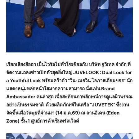
เรียกเสียงฮือฮา เป็นไวรัลไปทั่วโซเชียลกับ บริษัท จูวีเทค จำกัด ที่
จัดงานแถลงข่าวเปิดตัวสุดยิ่งใหญ่ JUVELOOK : Dual Look for
a Youthful Look พร้อมคว้าตัว “วิน-เมธวิน โอภาสเอี่ยมขจร” นัก
แสดงหนุ่มหล่อหน้าใสมากความสามารถ นั่งแท่น Brand
Ambassador คนล่าสุด เพื่อสะท้อนภาพลักษณ์การดูแลผิวพรรณ
อย่างเป็นธรรมชาติ ด้วยผลิตภัณฑ์ในเครือ “JUVETEK” ซึ่งงาน
จัดขึ้นเมื่อวันพุธที่ผ่านมา (14 ม.ค.69) ณ ลานอีเดน (Eden
Zone) ชั้น 1 ศูนย์การค้าเซ็นทรัลเวิลด์