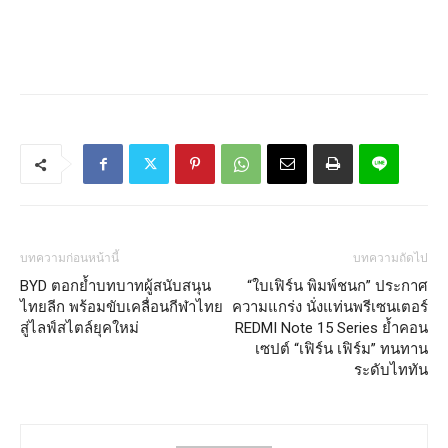
บทความก่อนหน้านี้
บทความถัดไป
BYD ตอกย้ำบทบาทผู้สนับสนุน
“ใบเฟิร์น พิมพ์ชนก” ประกาศ
ไทยลีก พร้อมขับเคลื่อนกีฬาไทย
ความแกร่ง นั่งแท่นพรีเซนเตอร์
สู่ไลฟ์สไตล์ยุคใหม่
REDMI Note 15 Series ย้ำคอน
เซปต์ “เฟิร์น เฟิร์ม” ทนทาน
ระดับไททัน