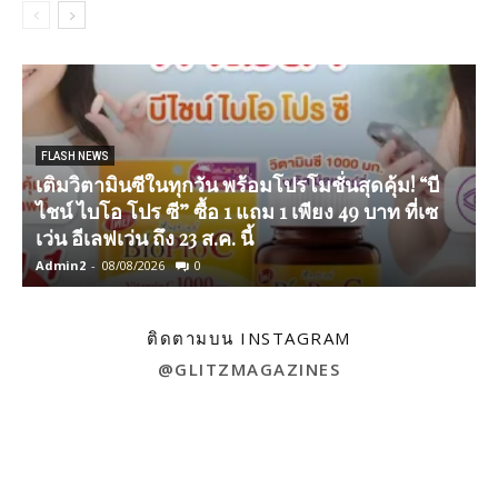
FLASH NEWS
เติมวิตามินซีในทุกวัน พร้อมโปรโมชั่นสุดคุ้ม! “บี
ไชน์ ไบโอ โปร ซี” ซื้อ 1 แถม 1 เพียง 49 บาท ที่เซ
เว่น อีเลฟเว่น ถึง 23 ส.ค. นี้
Admin2
-
08/08/2026
0
A
ติดตามบน INSTAGRAM
@GLITZMAGAZINES