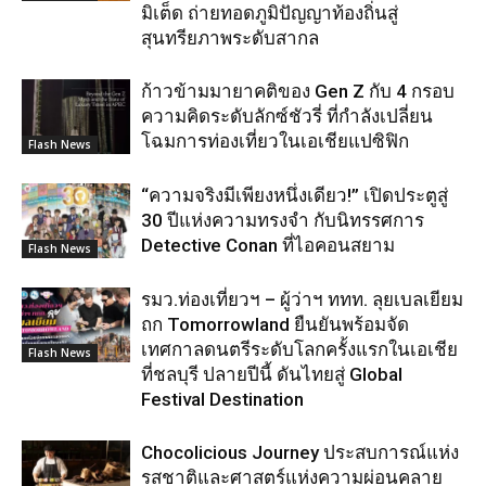
มิเต็ด ถ่ายทอดภูมิปัญญาท้องถิ่นสู่
สุนทรียภาพระดับสากล
ก้าวข้ามมายาคติของ Gen Z กับ 4 กรอบ
ความคิดระดับลักซ์ชัวรี่ ที่กำลังเปลี่ยน
โฉมการท่องเที่ยวในเอเชียแปซิฟิก
Flash News
“ความจริงมีเพียงหนึ่งเดียว!” เปิดประตูสู่
30 ปีแห่งความทรงจำ กับนิทรรศการ
Detective Conan ที่ไอคอนสยาม
Flash News
รมว.ท่องเที่ยวฯ – ผู้ว่าฯ ททท. ลุยเบลเยียม
ถก Tomorrowland ยืนยันพร้อมจัด
เทศกาลดนตรีระดับโลกครั้งแรกในเอเชีย
Flash News
ที่ชลบุรี ปลายปีนี้ ดันไทยสู่ Global
Festival Destination
Chocolicious Journey ประสบการณ์แห่ง
รสชาติและศาสตร์แห่งความผ่อนคลาย