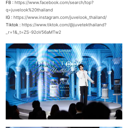
FB :
https://www.facebook.com/search/top?
q=juvelook%20thailand
IG :
https://www.instagram.com/juvelook_thailand/
Tiktok :
https://www.tiktok.com/@juvetekthailand?
_r=1&_t=ZS-92oV56aMTw2