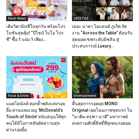
Flash News
LIFESTYLE
เติมวิตามินซีในทุกวัน พร้อมโปร
เดอะ นาคา ไอแลนด์ ภูเก็ต จัด
โมชั่นสุดคุ้ม! “บีไชน์ ไบโอ โปร
งาน “Across the Table” ต้อนรับ
ซี” ซื้อ 1 แถม 1 เพียง...
สุดยอดเชฟระดับมิชลิน สู่
ประสบการณ์ Luxury...
Food & Drink
Entertainment
แมคโดนัลด์ ตอกย้ำพลังแห่งรอย
สิ้นสุดการรอคอย MONO
ยิ้ม ผ่านแคมเปญ ‘McDonald’s
Original เผยโฉมภาพชุดแรก ใน
Touch of Smile’ สนับสนุนให้ทุก
“นาคี๓ ครุฑา นาคี” มหากาพย์
คนได้มีโอกาสสัมผัสความสุข
สงครามศักดิ์สิทธิ์ที่ทุกคนรอคอย
ผ่านรอยยิ้ม