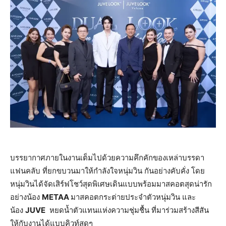
บรรยากาศภายในงานเต็มไปด้วยความคึกคักของเหล่าบรรดา
แฟนคลับ ที่ยกขบวนมาให้กำลังใจหนุ่มวิน กันอย่างคับคั่ง โดย
หนุ่มวินได้จัดเสิร์ฟโชว์สุดพิเศษเดินแบบพร้อมมาสคอตสุดน่ารัก
อย่างน้อง
METAA
มาสคอตกระต่ายประจำตัวหนุ่มวิน และ
น้อง
JUVE
หยดน้ำตัวแทนแห่งความชุ่มชื้น ที่มาร่วมสร้างสีสัน
ให้กับงานได้แบบคิวท์สุดๆ