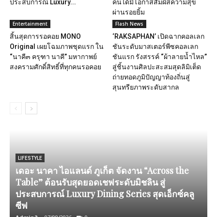
ประสบการณ์ Luxury...
คนได้มีโอกาสสัมผัสความสุข
ผ่านรอยยิ้ม
Entertainment
Flash News
สิ้นสุดการรอคอย MONO
‘RAKSAPHAN’ เปิดฉากคอลเลก
Original เผยโฉมภาพชุดแรก ใน
ชันระดับมาสเตอร์พีซคอลเลก
“นาคี๓ ครุฑา นาคี” มหากาพย์
ชันแรก รังสรรค์ “ผ้าลายน้ำไหล”
สงครามศักดิ์สิทธิ์ที่ทุกคนรอคอย
สู่ชิ้นงานศิลปะสะสมสุดลิมิเต็ด
ถ่ายทอดภูมิปัญญาท้องถิ่นสู่
สุนทรียภาพระดับสากล
LIFESTYLE
เดอะ นาคา ไอแลนด์ ภูเก็ต จัดงาน “Across the
Table” ต้อนรับสุดยอดเชฟระดับมิชลิน สู่
ประสบการณ์ Luxury Dining Series สุดเอ็กซ์คลู
ซีฟ