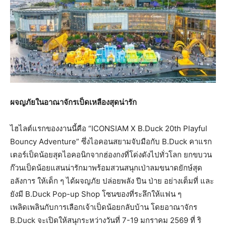
ผจญภัยในอาณาจักรเป็ดเหลืองสุดน่ารัก
ไฮไลต์แรกของงานนี้คือ “ICONSIAM X B.Duck 20th Playful
Bouncy Adventure” ซึ่งไอคอนสยามจับมือกับ B.Duck คาแรก
เตอร์เป็ดน้อยสุดไอคอนิกจากฮ่องกงที่โด่งดังไปทั่วโลก ยกขบวน
ก๊วนเป็ดน้อยแสนน่ารักมาพร้อมสวนสนุกเป่าลมขนาดยักษ์สุด
อลังการ ให้เด็ก ๆ ได้ผจญภัย ปล่อยพลัง ปีน ป่าย อย่างเต็มที่ และ
ยังมี B.Duck Pop-up Shop โซนของที่ระลึกให้แฟน ๆ
เพลิดเพลินกับการเลือกเจ้าเป็ดน้อยกลับบ้าน โดยอาณาจักร
B.Duck จะเปิดให้สนุกระหว่างวันที่ 7-19 มกราคม 2569 ที่ ริ