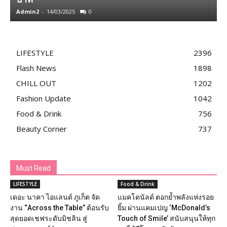
Admin2
-
14/03/2025
0
T
LIFESTYLE
2396
Flash News
1898
CHILL OUT
1202
Fashion Update
1042
Food & Drink
756
Beauty Corner
737
Must Read
LIFESTYLE
Food & Drink
เดอะ นาคา ไอแลนด์ ภูเก็ต จัด
แมคโดนัลด์ ตอกย้ำพลังแห่งรอย
งาน “Across the Table” ต้อนรับ
ยิ้ม ผ่านแคมเปญ ‘McDonald’s
สุดยอดเชฟระดับมิชลิน สู่
Touch of Smile’ สนับสนุนให้ทุก