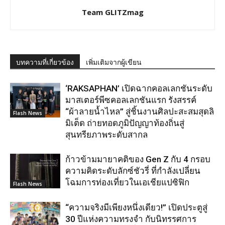
Team GLITZmag
บทความที่เกี่ยวข้อง
เพิ่มเติมจากผู้เขียน
‘RAKSAPHAN’ เปิดฉากคอลเลกชันระดับ
มาสเตอร์พีซคอลเลกชันแรก รังสรรค์
“ผ้าลายน้ำไหล” สู่ชิ้นงานศิลปะสะสมสุดลิ
Flash News
มิเต็ด ถ่ายทอดภูมิปัญญาท้องถิ่นสู่
สุนทรียภาพระดับสากล
ก้าวข้ามมายาคติของ Gen Z กับ 4 กรอบ
ความคิดระดับลักซ์ชัวรี่ ที่กำลังเปลี่ยน
โฉมการท่องเที่ยวในเอเชียแปซิฟิก
Flash News
“ความจริงมีเพียงหนึ่งเดียว!” เปิดประตูสู่
30 ปีแห่งความทรงจำ กับนิทรรศการ