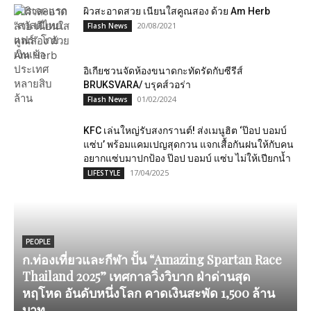
ผิวสะอาดสวย เนียนใสคูณสอง ด้วย Am Herb
20/08/2021
Flash News
อิเกียชวนจัดห้องขนาดกะทัดรัดกับซีรีส์
BRUKSVARA/ บรุคส์วอร่า
01/02/2024
Flash News
KFC เล่นใหญ่รับสงกรานต์! ส่งเมนูฮิต ‘ป๊อป บอมบ์
แซ่บ’ พร้อมแคมเปญสุดกวน แจกเสื้อกันฝนให้กับคน
อยากแซ่บมาปกป้อง ป๊อป บอมบ์ แซ่บ ไม่ให้เปียกน้ำ
17/04/2025
LIFESTYLE
PEOPLE
ก.ท่องเที่ยวและกีฬา ปั้น “Amazing Spartan Race
“
Thailand 2025” เทศกาลวิ่งวิบาก ฝ่าด่านสุด
หฤโหด อันดับหนึ่งโลก คาดเงินสะพัด 1,500 ล้าน
บาท