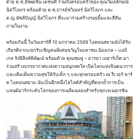
ด้วย ด.ช.อัฑฒ์ชิน เดชนที รวมถึงครอบครัวของ คุณวิมลลักษณ์
นิลวิไลภร พร้อมด้วย ด.ช.ปารย์ชวิณทร์ นิลวิไลภร และ
ด.ญ.นัชส์ปัญญ์ นิลวิไลภร ที่จะมาร่วมสร้างรอยยิ้มและสีสัน
ภายในงาน
พร้อมกันนี้ ในวันเสาร์ที่ 10 มกราคม 2569 ไอคอนสยามยังได้รับ
เกียรติจากแขกรับเชิญคนพิเศษขวัญใจมหาชน น้องเกล – แอบิ
เกล รังษีสิงห์พิพัฒน์ พร้อมด้วย คุณชมพู่ – อารยา เอฮาร์เก็ต มา
ร่วมสร้างบรรยากาศแห่งความสนุกสดใส เปิดโลกแห่งจินตนาการ
และเติมเต็มความสุขให้กับเด็ก ๆ และทุกครอบครัว ณ ริเวอร์ พาร์
ค ไอคอนสยาม นับเป็นอีกหนึ่งไฮไลต์สำคัญที่ตอกย้ำการเป็น
แลนด์มาร์กระดับโลกของการเฉลิมฉลองสำหรับทุกเจเนอเรชัน