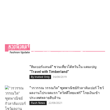
“TELLY JELLY” คอลลาบอเรชั่นล่าสุด จาก
melissa ที่จับมือกับ TELFAR แบรนด์ดังระดับโลก
จากนิวยอร์ก
Style Hunter
Team GLITZmag
-
09/01/2024
0
Fashion Update
“ทิมเบอร์แลนด์” ชวนเที่ยวไต้หวัน​ใน​ แคมเปญ
“Travel with Timberland”
06/08/2019
By Invited Only
“วรวรรณ วรรณวิล” ฑูต​พาณิชย์​กัวลาลัมเปอร์​ โชว์
ผลงานโปรเจคแรก “สวัสดีไทยแฟร์” โกยเงินเข้า
ประเทศ​หลาย​สิบ​ล้าน​
22/08/2021
Flash News