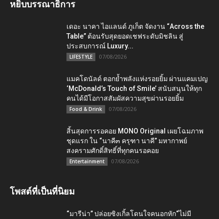
หยิบบรรณาธิการ
เดอะ นาคา ไอแลนด์ ภูเก็ต จัดงาน “Across the
Table” ต้อนรับสุดยอดเชฟระดับมิชลิน สู่
ประสบการณ์ Luxury...
07/08/2026
LIFESTYLE
แมคโดนัลด์ ตอกย้ำพลังแห่งรอยยิ้ม ผ่านแคมเปญ
‘McDonald’s Touch of Smile’ สนับสนุนให้ทุก
คนได้มีโอกาสสัมผัสความสุขผ่านรอยยิ้ม
07/08/2026
Food & Drink
สิ้นสุดการรอคอย MONO Original เผยโฉมภาพ
ชุดแรก ใน “นาคี๓ ครุฑา นาคี” มหากาพย์
สงครามศักดิ์สิทธิ์ที่ทุกคนรอคอย
07/08/2026
Entertainment
โพสต์ที่เป็นที่นิยม
“มารีน่า” ปล่อยซิงเกิ้ลโดนใจคนอกหัก“ไม่มี