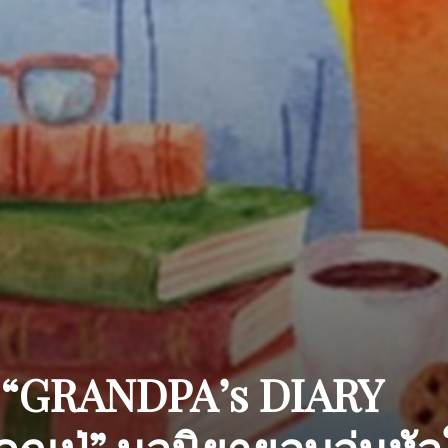
 “GRANDPA’s DIARY
ุณปู่” นวนิยายอบอุ่นหั