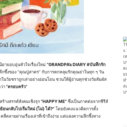
ยายอบอุ่นหัวใจเรื่องใหม่
“GRANDPA’s DIARY #บันทึกรัก
ึกซึ้งของ “คุณปู่สาคร” กับการตกหลุมรักคุณย่าในทุก ๆ วัน
วัยชราถูกเล่าอย่างอ่อนโยน ชวนให้ผู้อ่านทุกช่วงวัยสัมผัส
ว่า
“ครอบครัว”
สร้างสรรค์สังคมเชิงรุก
“HAPPY ME”
ซึ่งเป็นภาคต่อจากซีรีส์
ย้อนกลับไปเริ่มใหม่ (ไม่) ได้?”
โดยยังคงแนวคิดการตั้ง
่คลายผ่านเรื่องเล่าที่เข้าถึงง่าย แต่แฝงความลึกซึ้งทาง