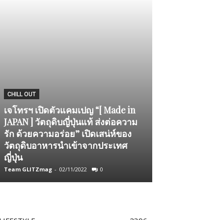
CHILL OUT
เจโทรฯ เปิดตัวแคมเปญ “[ Made in
BEAUTY CORNER
JAPAN ] วัตถุดิบญี่ปุ่นแท้ ส่งต่อความ
รัก ด้วยความอร่อย” เปิดเสน่ห์ของ
ลัดฟ้าจากนิวย
วัตถุดิบอาหารนำเข้าจากประเทศ
BEAUTY สกินแ
ญี่ปุ่น
ธรรมชาติ
Team GLITZmag
-
02/11/2022
0
Team GLITZmag
-