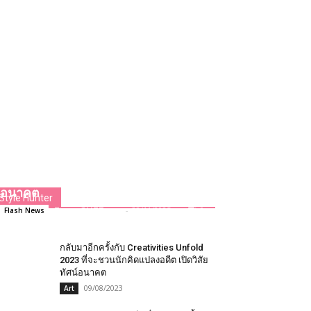
สยามพารากอน สร้างปรากฏการณ์
ครั้งแรกในโลก ของการรวมพลังเปิด
NEXTOPIA เมืองต้นแบบแห่งโลก
อนาคต
Style Hunter
Team GLITZmag
-
28/11/2025
0
Flash News
กลับมาอีกครั้งกับ Creativities Unfold
2023 ที่จะชวนนักคิดแปลงอดีต เปิดวิสัย
ทัศน์อนาคต
09/08/2023
Art