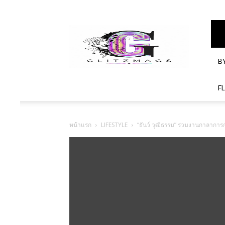
GlitzMagazines
B
F
หน้าแรก
LIFESTYLE
“ธันว์ วุฒิธรรม” ร่วมงานกาลาการก