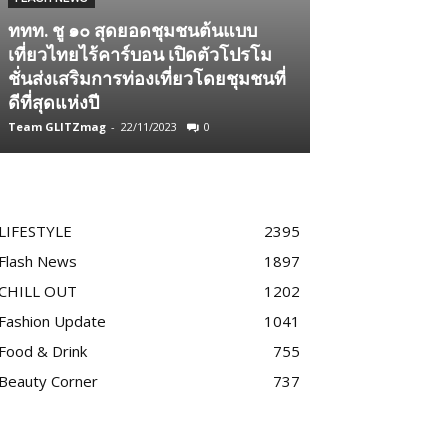
ททท. ชู ๑๐ สุดยอดชุมชนต้นแบบ
FLASH NEWS
เที่ยวไทยไร้คาร์บอน เปิดตัวโปรโม
ชั่นส่งเสริมการท่องเที่ยวโดยชุมชนที่
ร่วมเฉลิมฉลอ
ดีที่สุดแห่งปี
รอบ 4 ปี PAÑ
Team GLITZmag
-
22/11/2023
0
Team GLITZmag
-
LIFESTYLE
2395
Flash News
1897
CHILL OUT
1202
Fashion Update
1041
Food & Drink
755
Beauty Corner
737