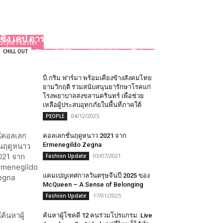
ชวนชิม ซุปไก่ดำที่ห้องอาหารจีนหมิง
ชิง เคป ดารา รีสอร์ท พัทยา
Style Hunter
Team GLITZmag
-
09/08/2019
0
CHILL OUT
บี.กริม ฟาร์มา พร้อมเคียงข้างสังคมไทย
ยามวิกฤติ ร่วมสนับสนุนยารักษาโรคแก่
โรงพยาบาลสงขลานครินทร์ เพื่อช่วย
เหลือผู้ประสบอุทกภัยในพื้นที่ภาคใต้
04/12/2025
PEOPLE
คอลเลกชั่นฤดูหนาว 2021 จาก
Ermenegildo Zegna
03/07/2021
Fashion Update
แคมเปญเทศกาลวันตรุษจีนปี 2025 ของ
McQueen – A Sense of Belonging
17/01/2025
Fashion Update
ค้นหาผู้โชคดี 12 คนร่วมโปรแกรม Live