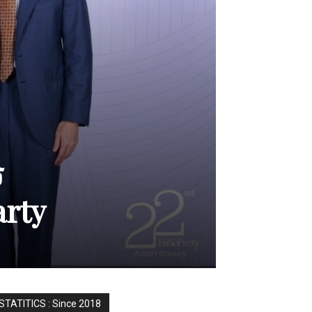
ร
arty
STATITICS : Since 2018