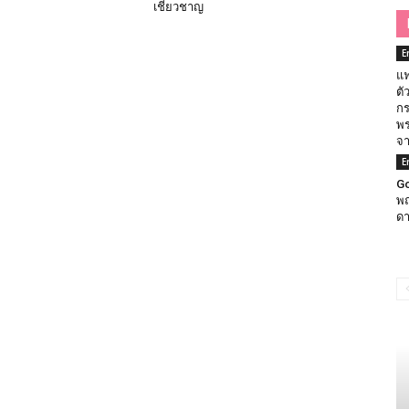
เชี่ยวชาญ
E
แฟ
ตั
กร
พร
จา
E
Go
พฤ
ดา