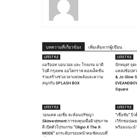
บทความที่เกี่ยวข้อง
เพิ่มเติมจากผู้เขียน
LIFESTYLE
LIFESTYLE
แมริออท บอนวอย และ โรงแรม มาดี
ปักหมุด! จุ
ไปดี กรุงเทพ ออโตกราฟ คอลเล็คชั่น
แหล่งช้อปสาย
ร่วมสร้างช่วงเวลาแห่งพลังและความ
& Jo Glow St
สนุกกับ SPLASH BOX
EVEANDBOY 
Square
LIFESTYLE
LIFESTYLE
วอนเทค เอเชีย สะท้อนปรัชญา
“เชื่อชัย” บิว
Skinvestment การลงทุนเพื่อผิวสุขภาพ
เวิร์กชอปเผย
ดี เปิดตัวโปรแกรม “Oligio X The X-
พร้อมแนะนำ
MODE” ยกระดับกรอบหน้าคมชัดแบบที่