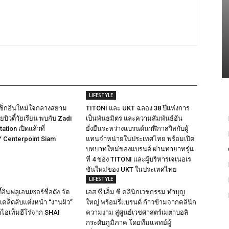
LIFESTYLE
ดเช็กอินใหม่ใจกลางสยาม
TITONI และ UKT ฉลอง 38 ปีแห่งการ
บิวตี้วัยเรียน พบกับ Zadi
เป็นพันธมิตร และความสัมพันธ์อัน
ation เปิดแล้วที่
ยั่งยืนระหว่างแบรนด์นาฬิกาสวิสกับผู้
Centerpoint Siam
แทนจำหน่ายในประเทศไทย พร้อมเปิด
บทบาทใหม่ของแบรนด์ ผ่านทายาทรุ่น
ที่ 4 ของ TITONI และผู้บริหารเจเนอเร
ชันใหม่ของ UKT ในประเทศไทย
LIFESTYLE
ตี้อินฟลูเอนเซอร์ชื่อดัง จัด
เอส ซี เอ็ม ซี คลินิกเวชกรรม ทำบุญ
เคล็ดลับแต่งหน้า “งานผิว”
ใหญ่ พร้อมรีแบรนด์ ก้าวข้ามจากคลินิก
ไอเท็มฮีโร่จาก SHAI
ความงาม สู่ศูนย์เวชศาสตร์เมตาบอลิ
กระดับภูมิภาค โดยทีมแพทย์ผู้