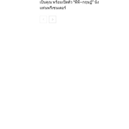
เป็นคุณ พร้อมเปิดตัว “พีพี–กฤษฏ์” นั่ง
แท่นพรีเซนเตอร์