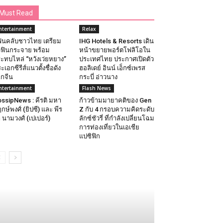
Must Read
ntertainment
Relax
นคลับชาวไทย เตรียม
IHG Hotels & Resorts เดิน
วฟินกระจาย พร้อม
หน้าขยายพอร์ตโฟลิโอใน
ะทบไหล่ “หวังเว่ยหยาง”
ประเทศไทย ประกาศเปิดตัว
ะเอกซีรีส์แนวตั้งชื่อดัง
ฮอลิเดย์ อินน์ เอ็กซ์เพรส
กจีน
กระบี่ อ่าวนาง
ntertainment
Flash News
ssipNews : คีรติ มหา
ก้าวข้ามมายาคติของ Gen
กษ์พงศ์ (ยิปซี) และ พีร
Z กับ 4 กรอบความคิดระดับ
 นามวงศ์ (เปเปอร์)
ลักซ์ชัวรี่ ที่กำลังเปลี่ยนโฉม
การท่องเที่ยวในเอเชีย
แปซิฟิก