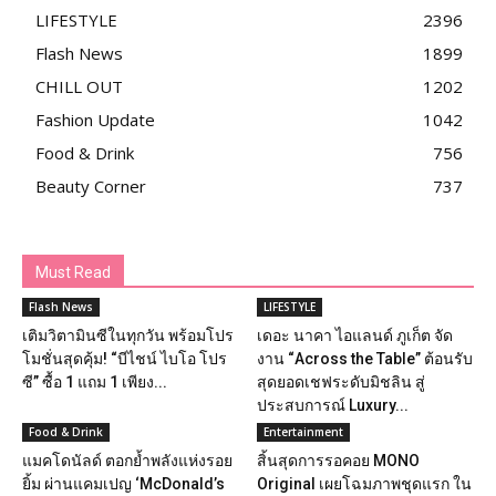
LIFESTYLE
2396
Flash News
1899
CHILL OUT
1202
Fashion Update
1042
Food & Drink
756
Beauty Corner
737
Must Read
Flash News
LIFESTYLE
เติมวิตามินซีในทุกวัน พร้อมโปร
เดอะ นาคา ไอแลนด์ ภูเก็ต จัด
โมชั่นสุดคุ้ม! “บีไชน์ ไบโอ โปร
งาน “Across the Table” ต้อนรับ
ซี” ซื้อ 1 แถม 1 เพียง...
สุดยอดเชฟระดับมิชลิน สู่
ประสบการณ์ Luxury...
Food & Drink
Entertainment
แมคโดนัลด์ ตอกย้ำพลังแห่งรอย
สิ้นสุดการรอคอย MONO
ยิ้ม ผ่านแคมเปญ ‘McDonald’s
Original เผยโฉมภาพชุดแรก ใน