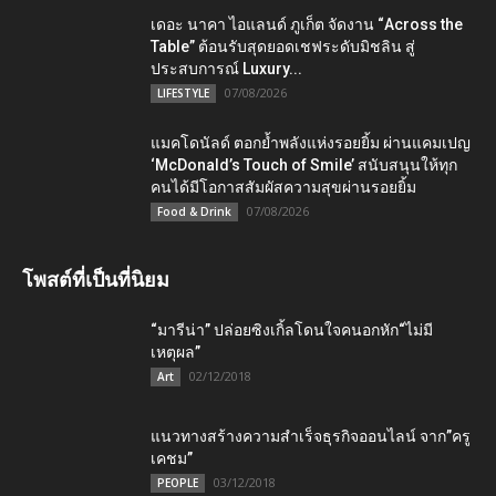
เดอะ นาคา ไอแลนด์ ภูเก็ต จัดงาน “Across the
Table” ต้อนรับสุดยอดเชฟระดับมิชลิน สู่
ประสบการณ์ Luxury...
07/08/2026
LIFESTYLE
แมคโดนัลด์ ตอกย้ำพลังแห่งรอยยิ้ม ผ่านแคมเปญ
‘McDonald’s Touch of Smile’ สนับสนุนให้ทุก
คนได้มีโอกาสสัมผัสความสุขผ่านรอยยิ้ม
07/08/2026
Food & Drink
โพสต์ที่เป็นที่นิยม
“มารีน่า” ปล่อยซิงเกิ้ลโดนใจคนอกหัก“ไม่มี
เหตุผล”
02/12/2018
Art
แนวทางสร้างความสำเร็จธุรกิจออนไลน์ จาก”ครู
เคชม”
03/12/2018
PEOPLE