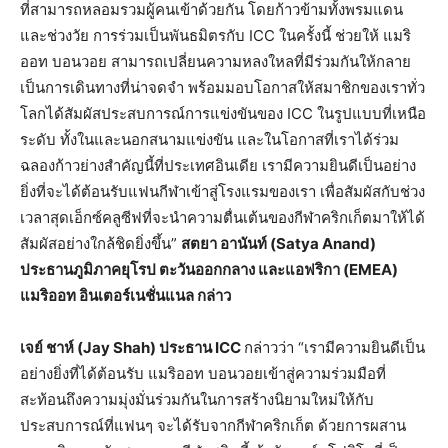
ที่สามารถหลอมรวมผู้คนเข้าด้วยกัน โดยก้าวข้ามทั้งพรมแดน
และช่วงวัย การร่วมเป็นพันธมิตรกับ ICC ในครั้งนี้ ช่วยให้ แมริ
ออท บอนวอย สามารถเปลี่ยนความหลงใหลที่มีร่วมกันให้กลาย
เป็นการเดินทางที่น่าจดจำ พร้อมมอบโอกาสให้สมาชิกของเราทั่ว
โลกได้สัมผัสประสบการณ์การแข่งขันของ ICC ในรูปแบบที่เหนือ
ระดับ ทั้งในและนอกสนามแข่งขัน และในโอกาสที่เราได้ร่วม
ฉลองก้าวย่างสำคัญนี้ที่ประเทศอินเดีย เรามีความยินดีเป็นอย่าง
ยิ่งที่จะได้ต้อนรับแฟนกีฬาเข้าสู่โรงแรมของเรา เพื่อสัมผัสกับช่วง
เวลาสุดเอ็กซ์คลูซีฟที่จะนำความตื่นเต้นของกีฬาคริกเก็ตมาให้ได้
สัมผัสอย่างใกล้ชิดยิ่งขึ้น”
สตยา อานันท์ (Satya Anand)
ประธานภูมิภาคยุโรป ตะวันออกกลาง และแอฟริกา (EMEA)
แมริออท อินเตอร์เนชั่นแนล กล่าว
เจย์ ชาห์ (Jay Shah) ประธาน ICC
กล่าวว่า “เรามีความยินดีเป็น
อย่างยิ่งที่ได้ต้อนรับ แมริออท บอนวอยเข้าสู่ความร่วมมือที่
สะท้อนถึงความมุ่งมั่นร่วมกันในการสร้างนิยามใหม่ให้กับ
ประสบการณ์ที่แฟนๆ จะได้รับจากกีฬาคริกเก็ต ด้วยการผสาน