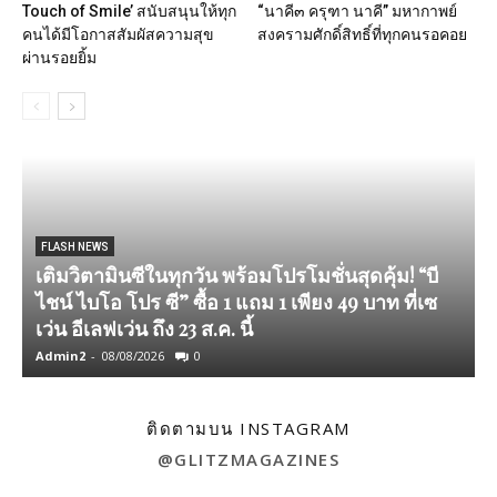
Touch of Smile’ สนับสนุนให้ทุก
“นาคี๓ ครุฑา นาคี” มหากาพย์
คนได้มีโอกาสสัมผัสความสุข
สงครามศักดิ์สิทธิ์ที่ทุกคนรอคอย
ผ่านรอยยิ้ม
FLASH NEWS
เติมวิตามินซีในทุกวัน พร้อมโปรโมชั่นสุดคุ้ม! “บี
ไชน์ ไบโอ โปร ซี” ซื้อ 1 แถม 1 เพียง 49 บาท ที่เซ
เว่น อีเลฟเว่น ถึง 23 ส.ค. นี้
Admin2
-
08/08/2026
0
A
ติดตามบน INSTAGRAM
@GLITZMAGAZINES