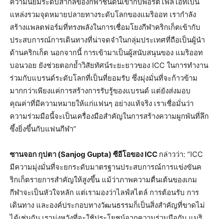
ความนิยมระดับสากลของกีฬาชนิดนี้เข้ากับพอร์ตโฟลิโอที่เป็น
แหล่งรวมจุดหมายปลายทางระดับโลกของแมริออท เรากำลัง
สร้างแพลตฟอร์มที่ทรงพลังในการเชื่อมโยงกีฬาคริกเก็ตเข้ากับ
ประสบการณ์การเดินทางที่น่าจดจำในกลุ่มประเทศที่ถือเป็นผู้นำ
ด้านคริกเก็ต นอกจากนี้ การเข้ามาเป็นผู้สนับสนุนของ แมริออท
บอนวอย ยังช่วยตอกย้ำวิสัยทัศน์ระยะยาวของ ICC ในการทำงาน
ร่วมกับแบรนด์ระดับโลกที่เป็นที่ยอมรับ ซึ่งมุ่งมั่นที่จะก้าวข้าม
มากกว่าเพียงแค่การสร้างการรับรู้ของแบรนด์ แต่ยังส่งมอบ
คุณค่าที่มีความหมายให้แก่แฟนๆ อย่างแท้จริง เราเชื่อมั่นว่า
ความร่วมมือนี้จะเป็นเครื่องมือสำคัญในการสร้างความผูกพันที่ลึก
ซึ้งยิ่งขึ้นกับแฟนกีฬา”
ซานจอก กุปตา (Sanjog Gupta) ซีอีโอของ ICC
กล่าวว่า: “ICC
มีความมุ่งมั่นที่จะยกระดับมาตรฐานประสบการณ์การแข่งขันค
ริกเก็ตรายการสำคัญให้สูงขึ้น แม้ว่าภาพความตื่นเต้นของเกม
กีฬาจะเป็นหัวใจหลัก แต่เรามองว่าไลฟ์สไตล์ การต้อนรับ การ
เดินทาง และองค์ประกอบทางวัฒนธรรมก็เป็นสิ่งสำคัญที่ขาดไม่
ได้เช่นกัน เรามุ่งหวังที่จะใช้ประโยชน์จากความร่วมมือกับ แมริ