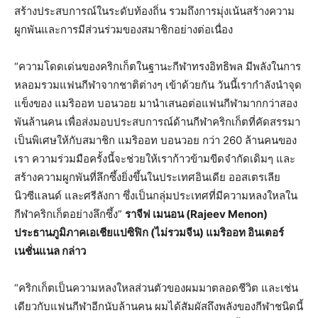
สร้างประสบการณ์ในระดับท้องถิ่น รวมถึงการมุ่งเน้นสร้างความ
ผูกพันและการมีส่วนร่วมของสมาชิกอย่างต่อเนื่อง
“ความโดดเด่นของคริกเก็ตในฐานะกีฬาทรงอิทธิพล มีพลังในการ
หลอมรวมแฟนกีฬาจากชาติต่างๆ เข้าด้วยกัน วันนี้เรากำลังนำจุด
แข็งของ แมริออท บอนวอย มานำเสนอต่อแฟนกีฬามากกว่าสอง
พันล้านคน เพื่อส่งมอบประสบการณ์ด้านกีฬาคริกเก็ตที่คัดสรรมา
เป็นพิเศษให้กับสมาชิก แมริออท บอนวอย กว่า 260 ล้านคนของ
เรา ความร่วมมือครั้งนี้จะช่วยให้เราก้าวข้ามขีดจำกัดเดิมๆ และ
สร้างความผูกพันที่ลึกซึ้งยิ่งขึ้นในประเทศอินเดีย ออสเตรเลีย
นิวซีแลนด์ และศรีลังกา ซึ่งเป็นกลุ่มประเทศที่มีความหลงใหลใน
กีฬาคริกเก็ตอย่างลึกซึ้ง”
ราจีฟ เมนอน (Rajeev Menon)
ประธานภูมิภาคเอเชียแปซิฟิก (ไม่รวมจีน) แมริออท อินเตอร์
เนชั่นแนล กล่าว
“คริกเก็ตเป็นความหลงใหลส่วนตัวของผมมาตลอดชีวิต และเช่น
เดียวกับแฟนกีฬาอีกนับล้านคน ผมได้สัมผัสถึงพลังของกีฬาชนิดนี้