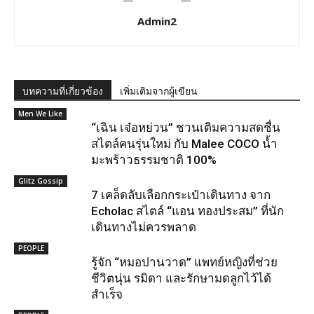
Admin2
บทความที่เกี่ยวข้อง
เพิ่มเติมจากผู้เขียน
Men We Like
“เฉิน เจ๋อหย่วน” ชวนเติมความสดชื่น
สไตล์คนรุ่นใหม่ กับ Malee COCO น้ำ
มะพร้าวธรรมชาติ 100%
Glitz Gossip
7 เคล็ดลับเลือกกระเป๋าเดินทาง จาก
Echolac สไตล์ “แอน ทองประสม” ที่นัก
เดินทางไม่ควรพลาด
PEOPLE
รู้จัก “หมอปานวาด” แพทย์หญิงที่ช่วย
ชีวิตนุ่น รมิดา และรักษามดลูกไว้ได้
สำเร็จ