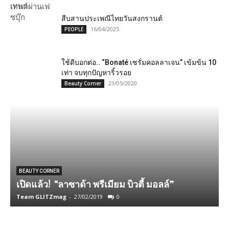
สืบสานประเพณีไทยวันสงกรานต์
16/04/2025
PEOPLE
ใช้​ดีบอกต่อ.. “Bonaté เซรั่มคอลลาเจน” เข้มข้น 10
เท่า จบทุกปัญหาริ้วรอย
23/05/2020
Beauty Corner
ซ
BEAUTY CORNER
เปิดแล้ว! “ลาซาด้า พรีเมียม บิวตี้ มอลล์”
ม
Team GLITZmag
-
27/02/2019
0
A