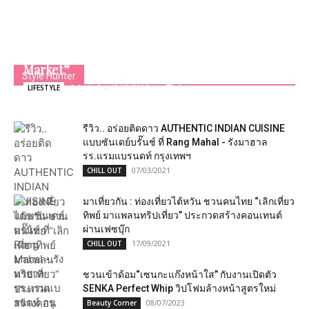
ไอคอนสยาม ชวนสัมผัสเสน่ห์งานศิลป์ ส่งท้ายปี ใน
งาน “Gallop Into 2026 – X’mas & New Year Art
Market”
Style Hunter
Admin2
-
18/12/2025
0
LIFESTYLE
รีวิว.. อร่อยติดดาว​ AUTHENTIC INDIAN CUISINE
แบบซันเดย์​บรั๊นช์​ ที่​ Rang Mahal -​ รังมาฮาล
รร.แรมแบรนดท์ กรุงเทพฯ
07/03/2021
CHILL OUT
มาเที่ยวกัน : ท่องเที่ยวไต้หวัน ชวนคนไทย “เลิกเที่ยว
ทิพย์ มาแพลนทริปเที่ยว” ประกวดสร้างคอนเทนต์
ผ่านเฟซบุ๊ก
17/09/2021
CHILL OUT
ชวนเข้าด้อม“เซนกะแก๊งหน้าใส” กับงานเปิดตัว
SENKA Perfect Whip วิปโฟมล้างหน้าสูตรใหม่
08/07/2023
Beauty Corner