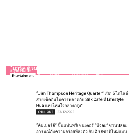
“BamBam ” ชวน “อากาเซ่” มาสนุกด้วยกันใน
เวิล์ดทัวร์เดี่ยวครั้งแรกที่ไทย เซอร์ไพรส์เพียบ! เปิด
“มาร์ค ต้วน” เกสต์พิเศษ
Style Hunter
Team GLITZmag
-
01/09/2023
0
Entertainment
“Jim Thompson Heritage Quarter” เปิด 5 ไฮไลต์
สายเช็คอินไม่ควรพลาดกับ Silk Café ที่ Lifestyle
Hub แห่งใหม่ใจกลางกรุง”
23/12/2022
CHILL OUT
“คิมเบอร์ลี่” ขึ้นแท่นพรีเซนเตอร์ “พีจอย” ชวนปล่อย
อารมณ์กับความอร่อยที่ลงตัว กับ 2 รสชาติใหม่แบบ