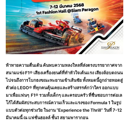
ท้าทายความตื่นเต้น ค้นพบความหลงใหลที่ส่งตรงบรรยากาศจาก
สนามแข่ง F1® เสียงเครื่องยนต์ที่ทำหัวใจเต้นแรง เสียงล้อบดถนน
ไปจนถึงการโบกธงขณะทะยานเข้าเส้นชัย ทั้งหมดนี้ถูกถ่ายทอดสู่
ตัวต่อ LEGO® ที่ทุกคนคุ้นเคยและสร้างสรรค์กว่าใคร ออกแบบ
มาเพื่อแฟนๆ F1® รวมทั้งเด็กๆ และครอบครัว ที่ชื่นชอบการต่อเล
โก้ได้สัมผัสประสบการณ์ความเร็วและแรงของ Formula 1 ในรูป
แบบตัวต่อทุกช่วงวัย ในงาน “Experience the Thrill” วันที่ 7-12
มีนาคมนี้ ณ แฟชั่นฮอลล์ ชั้น1 สยามพารากอน