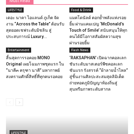
Must Read
LIFESTYLE
Food & Drink
เดอะ นาคา ไอแลนด์ ภูเก็ต จัด
แมคโดนัลด์ ตอกย้ำพลังแห่งรอย
งาน “Across the Table” ต้อนรับ
ยิ้ม ผ่านแคมเปญ ‘McDonald’s
สุดยอดเชฟระดับมิชลิน สู่
Touch of Smile’ สนับสนุนให้ทุก
ประสบการณ์ Luxury...
คนได้มีโอกาสสัมผัสความสุข
ผ่านรอยยิ้ม
Entertainment
Flash News
สิ้นสุดการรอคอย MONO
‘RAKSAPHAN’ เปิดฉากคอลเลก
Original เผยโฉมภาพชุดแรก ใน
ชันระดับมาสเตอร์พีซคอลเลก
“นาคี๓ ครุฑา นาคี” มหากาพย์
ชันแรก รังสรรค์ “ผ้าลายน้ำไหล”
สงครามศักดิ์สิทธิ์ที่ทุกคนรอคอย
สู่ชิ้นงานศิลปะสะสมสุดลิมิเต็ด
ถ่ายทอดภูมิปัญญาท้องถิ่นสู่
สุนทรียภาพระดับสากล
LIFESTYLE