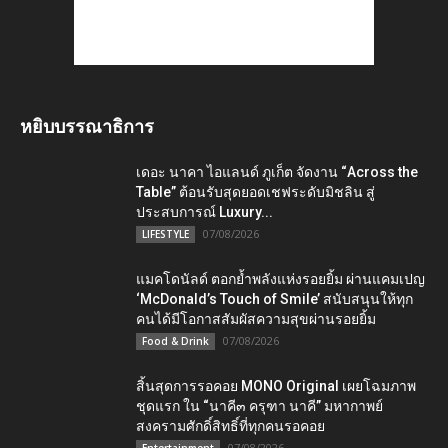
หยิบบรรณาธิการ
เดอะ นาคา ไอแลนด์ ภูเก็ต จัดงาน “Across the
Table” ต้อนรับสุดยอดเชฟระดับมิชลิน สู่
ประสบการณ์ Luxury...
07/08/2026
LIFESTYLE
แมคโดนัลด์ ตอกย้ำพลังแห่งรอยยิ้ม ผ่านแคมเปญ
‘McDonald’s Touch of Smile’ สนับสนุนให้ทุก
คนได้มีโอกาสสัมผัสความสุขผ่านรอยยิ้ม
07/08/2026
Food & Drink
สิ้นสุดการรอคอย MONO Original เผยโฉมภาพ
ชุดแรก ใน “นาคี๓ ครุฑา นาคี” มหากาพย์
สงครามศักดิ์สิทธิ์ที่ทุกคนรอคอย
07/08/2026