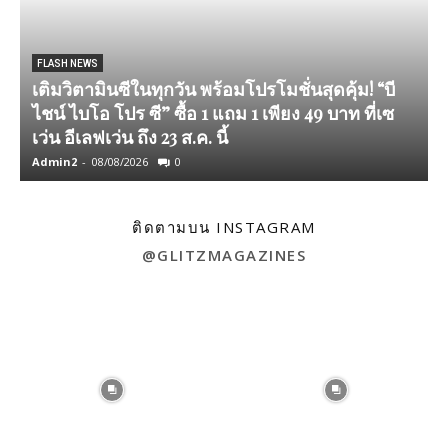
FLASH NEWS
เติมวิตามินซีในทุกวัน พร้อมโปรโมชั่นสุดคุ้ม! “บี
ไชน์ ไบโอ โปร ซี” ซื้อ 1 แถม 1 เพียง 49 บาท ที่เซ
เว่น อีเลฟเว่น ถึง 23 ส.ค. นี้
Admin2
-
08/08/2026
0
A
ติดตามบน INSTAGRAM
@GLITZMAGAZINES