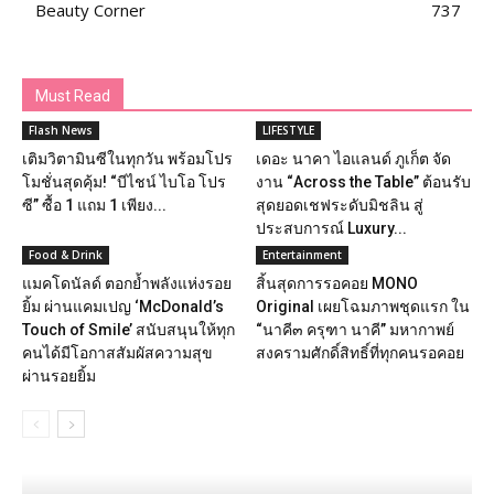
Beauty Corner
737
Must Read
Flash News
LIFESTYLE
เติมวิตามินซีในทุกวัน พร้อมโปร
เดอะ นาคา ไอแลนด์ ภูเก็ต จัด
โมชั่นสุดคุ้ม! “บีไชน์ ไบโอ โปร
งาน “Across the Table” ต้อนรับ
ซี” ซื้อ 1 แถม 1 เพียง...
สุดยอดเชฟระดับมิชลิน สู่
ประสบการณ์ Luxury...
Food & Drink
Entertainment
แมคโดนัลด์ ตอกย้ำพลังแห่งรอย
สิ้นสุดการรอคอย MONO
ยิ้ม ผ่านแคมเปญ ‘McDonald’s
Original เผยโฉมภาพชุดแรก ใน
Touch of Smile’ สนับสนุนให้ทุก
“นาคี๓ ครุฑา นาคี” มหากาพย์
คนได้มีโอกาสสัมผัสความสุข
สงครามศักดิ์สิทธิ์ที่ทุกคนรอคอย
ผ่านรอยยิ้ม