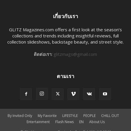
เกี่ยวกับเรา
GLITZ Magazines.com offers a first look at the season’s
collections and trends including insightful reviews, full
collection slideshows, backstage beauty, and street style.
ติดต่อเรา:
glitzmags@gmail.com
ตามเรา
By Invited Only
My Favorite
LIFESTYLE
PEOPLE
CHILL OUT
Entertainment
Flash News
EN​
About Us