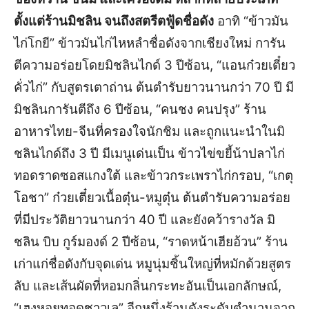
ตั้งแต่ร้านมิชลิน จนถึงสตรีตฟู้ดชื่อดัง
อาทิ “ข้าวมัน
ไก่โกยี” ข้าวมันไก่ไหหลำชื่อดังจากเชียงใหม่ การัน
ตีความอร่อยโดยมิชลินไกด์ 3 ปีซ้อน, “แอนก๋วยเตี๋ยว
คั่วไก่” กับสูตรเตาถ่าน ต้นตำรับยาวนานกว่า 70 ปี มี
มิชลินการันตีถึง 6 ปีซ้อน, “คนชง คนปรุง” ร้าน
อาหารไทย-จีนที่ครองใจนักชิม และถูกแนะนำในมิ
ชลินไกด์ถึง 3 ปี มีเมนูเด่นเป็น ข้าวไข่ขยี้น้าปลาไก่
ทอดราดซอสแกงใต้ และข้าวกระเพราไก่กรอบ, “เกตุ
โอชา” ก๋วยเตี๋ยวเนื้อตุ๋น-หมูตุ๋น ต้นตำรับความอร่อย
ที่มีประวัติยาวนานกว่า 40 ปี และยังคว้ารางวัล มิ
ชลิน บิบ กูร์มองด์ 2 ปีซ้อน, “ราดหน้าเฮียอ้วน” ร้าน
เก่าแก่ชื่อดังกับจุดเด่น หมูนุ่มชิ้นใหญ่ที่หมักด้วยสูตร
ลับ และเส้นผัดที่หอมกลิ่นกระทะอันเป็นเอกลักษณ์,
“เฮงหอยทอดชาวเล” อีกหนึ่งร้านดังระดับตำนานจาก