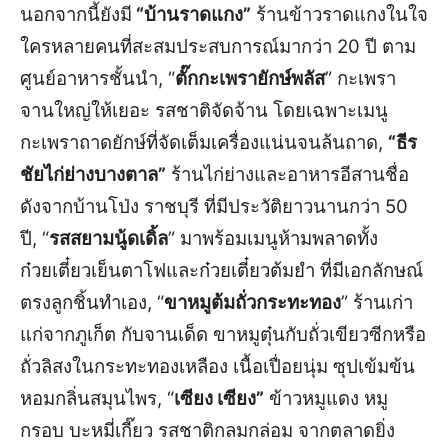
นอกจากนี้ยังมี
“บ้านราดแกง”
ร้านข้าวราดแกงในใจ
ใครหลายคนที่สะสมประสบการณ์มากว่า 20 ปี ตาม
ศูนย์อาหารชั้นนำ, “
ตั๊กกะเพรายักษ์พลัส
” กะเพรา
จานใหญ่ให้เยอะ รสชาติจัดจ้าน โดยเฉพาะเมนู
กะเพราถาดยักษ์ที่จัดเต็มเครื่องแน่นจนล้นถาด,
“ธีร
ชัยไก่ย่างบางตาล”
ร้านไก่ย่างและอาหารอีสานชื่อ
ดังจากบ้านโป่ง ราชบุรี ที่มีประวัติยาวนานกว่า 50
ปี, “
รสสยามนู้ดเดิ้ล
” มาพร้อมเมนูห้ามพลาดทั้ง
ก๋วยเตี๋ยวเย็นตาโฟและก๋วยเตี๋ยวต้มยำ ที่มีเอกลักษณ์
ตรงลูกชิ้นทำเอง, “
ขาหมูต้มถั่วกระทะทอง
” ร้านเก่า
แก่จากภูเก็ต กับจานเด็ด ขาหมูตุ๋นกับถั่วเขียวซีกหรือ
ถั่วลิสงในกระทะทองเหลือง เนื้อเปื่อยนุ่ม ซุปเข้มข้น
หอมกลิ่นสมุนไพร, “
เซียง เซียง”
ข้าวหมูแดง หมู
กรอบ บะหมี่เกี๊ยว รสชาติกลมกล่อม จากตลาดยิ่ง