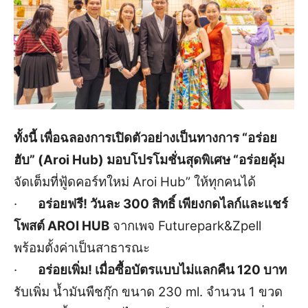
ทั้งนี้ เพื่อฉลองการเปิดตัวอย่างเป็นทางการ “อร่อย
ฮับ” (Aroi Hub) มอบโปรโมชั่นสุดพิเศษ “อร่อยคุ้ม
จัดเต็มที่ฟู้ดคอร์ทใหม่ Aroi Hub” ให้ทุกคนได้
·
อร่อยฟรี! วันละ 300 สิทธิ์ เพียงกดไลก์และแชร์
โพสต์ AROI HUB
จากเพจ Futurepark&Zpell
พร้อมตั้งค่าเป็นสาธารณะ
·
อร่อยเพิ่ม! เมื่อซื้อบัตรแบบไม่แลกคืน 120 บาท
รับเพิ่ม น้ำมันพืชกุ๊ก ขนาด 230 ml. จำนวน 1 ขวด