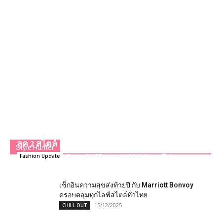
เก็บตกชุดแต่งงานเจ้าสาวคนสวย ยิปซี-คีรติ กับ 2
ลุค 2 สไตล์ จากห้องเสื้อชื่อดังวนัช กูตูร์
Style Hunter
Team GLITZmag
-
26/09/2023
0
Fashion Update
เช็กอินความสุขส่งท้ายปี กับ Marriott Bonvoy
ครอบคลุมทุกไลฟ์สไตล์ทั่วไทย
15/12/2025
CHILL OUT