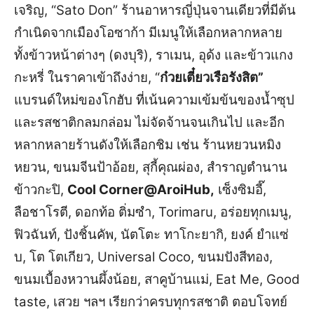
เจริญ, “Sato Don” ร้านอาหารญี่ปุ่นจานเดียวที่มีต้น
กำเนิดจากเมืองโอซาก้า มีเมนูให้เลือกหลากหลาย
ทั้งข้าวหน้าต่างๆ (ดงบุริ), ราเมน, อุด้ง และข้าวแกง
กะหรี่ ในราคาเข้าถึงง่าย, “
ก๋วยเตี๋ยวเรือรังสิต”
แบรนด์ใหม่ของโกฮับ ที่เน้นความเข้มข้นของน้ำซุป
และรสชาติกลมกล่อม ไม่จัดจ้านจนเกินไป และอีก
หลากหลายร้านดังให้เลือกชิม เช่น ร้านหยวนหมิง
หยวน, ขนมจีนป้าอ้อย, สุกี้คุณผ่อง, สำราญตำนาน
ข้าวกะปิ,
Cool Corner@AroiHub,
เซ็งซิมอี๊,
ลือชาโรตี, ดอกท้อ ติ่มซำ, Torimaru, อร่อยทุกเมนู,
ฟิวฉันท์, ปังชิ้นคัพ, นัตโตะ ทาโกะยากิ, ยงค์ ยำแซ่
บ, โต โตเกียว, Universal Coco, ขนมปังสีทอง,
ขนมเบื้องหวานผึ้งน้อย, สาคูบ้านแม่, Eat Me, Good
taste, เสวย ฯลฯ เรียกว่าครบทุกรสชาติ ตอบโจทย์