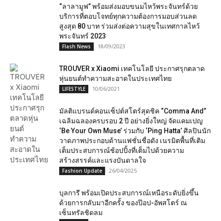
“ลาลามูฟ” พร้อมส่งมอบขนมไหว้พระจันทร์ด้วย
บริการที่ตอบโจทย์ทุกความต้องการมอบส่วนลด
สูงสุด 80 บาท ร่วมส่งต่อความสุขในเทศกาลไหว้
พระจันทร์ 2023
18/09/2023
Flash News
TROUVER x Xiaomi เทคโนโลยี ประกาศรุกตลาด
หุ่นยนต์ทำความสะอาดในประเทศไทย
10/06/2021
LIFESTYLE
มัลติแบรนด์คอนเซ็ปต์สโตร์สุดชิค “Comma And”
เฉลิมฉลองครบรอบ 2 ปี อย่างยิ่งใหญ่ จัดแคมเปญ
‘Be Your Own Muse’ ร่วมกับ ‘Ping Hatta’ ศิลปินนัก
วาดภาพประกอบด้านแฟชั่นชื่อดัง เนรมิตพื้นที่เติม
เต็มประสบการณ์ช้อปปิ้งที่เต็มไปด้วยความ
สร้างสรรค์และแรงบันดาลใจ
26/04/2025
Fashion Update
บุลการี พร้อมเปิดประสบการณ์เหนือระดับยิ่งขึ้น
ด้วยการกลับมาอีกครั้ง ของป๊อป-อัพสโตร์ ณ
เซ็นทรัลชิดลม