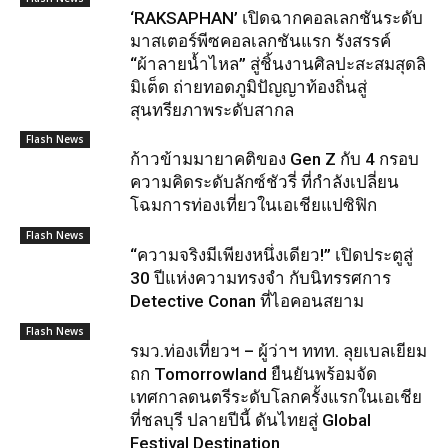
‘RAKSAPHAN’ เปิดฉากคอลเลกชันระดับ
มาสเตอร์พีซคอลเลกชันแรก รังสรรค์
“ผ้าลายน้ำไหล” สู่ชิ้นงานศิลปะสะสมสุดลิ
มิเต็ด ถ่ายทอดภูมิปัญญาท้องถิ่นสู่
สุนทรียภาพระดับสากล
Flash News
ก้าวข้ามมายาคติของ Gen Z กับ 4 กรอบ
ความคิดระดับลักซ์ชัวรี่ ที่กำลังเปลี่ยน
โฉมการท่องเที่ยวในเอเชียแปซิฟิก
Flash News
“ความจริงมีเพียงหนึ่งเดียว!” เปิดประตูสู่
30 ปีแห่งความทรงจำ กับนิทรรศการ
Detective Conan ที่ไอคอนสยาม
Flash News
รมว.ท่องเที่ยวฯ – ผู้ว่าฯ ททท. ลุยเบลเยียม
ถก Tomorrowland ยืนยันพร้อมจัด
เทศกาลดนตรีระดับโลกครั้งแรกในเอเชีย
ที่ชลบุรี ปลายปีนี้ ดันไทยสู่ Global
Festival Destination