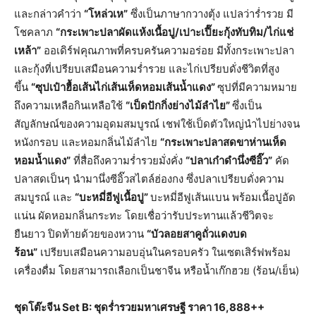
และกล่าวคำว่า
“โหล่วเห”
ซึ่งเป็นภาษากวางตุ้ง แปลว่าร่ำรวย มี
โชคลาภ
“กระเพาะปลาผัดแห้งเนื้อปู/เปาะเปี๊ยะกุ้งทับทิม/ไก่แช่
เหล้า”
ออเดิร์ฟคุณภาพที่ครบครันความอร่อย มีทั้งกระเพาะปลา
และกุ้งที่เปรียบเสมือนความร่ำรวย และไก่เปรียบดั่งชีวิตที่สูง
ขึ้น
“ซุปเป๋าฮื้อเส้นไก่เส้นเห็ดหอมเส้นน้ำแดง”
ซุปที่มีความหมาย
ถึงความเหลือกินเหลือใช้
“เป็ดปักกิ่งย่างไม้ลำไย”
ซึ่งเป็น
สัญลักษณ์ของความอุดมสมบูรณ์ เชฟใช้เป็ดตัวใหญ่นำไปย่างจน
หนังกรอบ และหอมกลิ่นไม้ลำไย
“กระเพาะปลาสดขาห่านเห็ด
หอมน้ำแดง”
ที่สื่อถึงความร่ำรวยมั่งคั่ง
“ปลาเก๋าดำนึ่งซีอิ๊ว”
คัด
ปลาสดเป็นๆ นำมานึ่งซีอิ๊วสไตล์ฮ่องกง ซึ่งปลาเปรียบดั่งความ
สมบูรณ์ และ
“บะหมี่อีฟูเนื้อปู”
บะหมี่อีฟูเส้นแบน พร้อมเนื้อปูอัด
แน่น ผัดหอมกลิ่นกระทะ โดยเชื่อว่ารับประทานแล้วชีวิตจะ
ยืนยาว ปิดท้ายด้วยของหวาน
“บัวลอยสาคูถั่วแดงบด
ร้อน”
เปรียบเสมือนความอบอุ่นในครอบครัว ในเซตเสิร์ฟพร้อม
เครื่องดื่ม โดยสามารถเลือกเป็นชาจีน หรือน้ำเก๊กฮวย (ร้อน/เย็น)
ชุดโต๊ะจีน Set B: ชุดร่ำรวยมหาเศรษฐี ราคา 16,888++