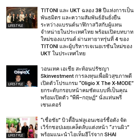
TITONI และ UKT ฉลอง 38 ปีแห่งการเป็น
พันธมิตร และความสัมพันธ์อันยั่งยืน
ระหว่างแบรนด์นาฬิกาสวิสกับผู้แทน
LIFESTYLE
จำหน่ายในประเทศไทย พร้อมเปิดบทบาท
ใหม่ของแบรนด์ ผ่านทายาทรุ่นที่ 4 ของ
TITONI และผู้บริหารเจเนอเรชันใหม่ของ
UKT ในประเทศไทย
วอนเทค เอเชีย สะท้อนปรัชญา
Skinvestment การลงทุนเพื่อผิวสุขภาพดี
เปิดตัวโปรแกรม “Oligio X The X-MODE”
LIFESTYLE
ยกระดับกรอบหน้าคมชัดแบบที่เป็นคุณ
พร้อมเปิดตัว “พีพี–กฤษฏ์” นั่งแท่นพรี
เซนเตอร์
“เชื่อชัย” บิวตี้อินฟลูเอนเซอร์ชื่อดัง จัด
เวิร์กชอปเผยเคล็ดลับแต่งหน้า “งานผิว”
พร้อมแนะนำไอเท็มฮีโร่จาก SHAI
LIFESTYLE