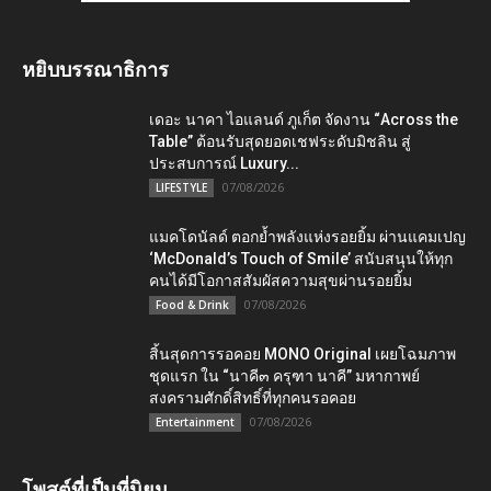
หยิบบรรณาธิการ
เดอะ นาคา ไอแลนด์ ภูเก็ต จัดงาน “Across the
Table” ต้อนรับสุดยอดเชฟระดับมิชลิน สู่
ประสบการณ์ Luxury...
07/08/2026
LIFESTYLE
แมคโดนัลด์ ตอกย้ำพลังแห่งรอยยิ้ม ผ่านแคมเปญ
‘McDonald’s Touch of Smile’ สนับสนุนให้ทุก
คนได้มีโอกาสสัมผัสความสุขผ่านรอยยิ้ม
07/08/2026
Food & Drink
สิ้นสุดการรอคอย MONO Original เผยโฉมภาพ
ชุดแรก ใน “นาคี๓ ครุฑา นาคี” มหากาพย์
สงครามศักดิ์สิทธิ์ที่ทุกคนรอคอย
07/08/2026
Entertainment
โพสต์ที่เป็นที่นิยม