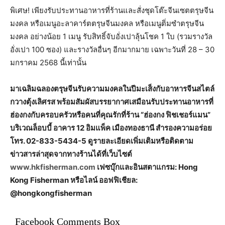
พิเศษ! เพียงรับประทานอาหารที่ร้านและสั่งชุดโต๊ะจีนเซตตรุษจีน
มงคล หรือเมนูอะลาคาร์ตตรุษจีนมงคล หรือเมนูติ่มซำตรุษจีน
มงคล อย่างน้อย 1 เมนู รับสิทธิ์จับอั่งเปาลุ้นโชค 1 ใบ (รวมรางวัล
อั่งเปา 100 ซอง) และรางวัลอื่นๆ อีกมากมาย เฉพาะวันที่ 28 – 30
มกราคม 2568 นี้เท่านั้น
มาเฉลิมฉลองตรุษจีนรับความมงคลในปีมะเส็งกับอาหารจีนสไตล์
กวางตุ้งเลิศรส พร้อมสัมผัสบรรยากาศเสมือนรับประทานอาหารที่
ฮ่องกงกับครอบครัวหรือคนที่คุณรักที่ร้าน “ฮ่องกง ฟิชเชอร์แมน”
บริเวณล็อบบี้ อาคาร 12 อิมแพ็ค เมืองทองธานี สำรองความอร่อย
โทร. 02-833-5434-5 ดูรายละเอียดเพิ่มเติมหรือติดตาม
ข่าวสารล่าสุดจากทางร้านได้ที่เว็บไซต์
www.hkfisherman.com
เฟซบุ๊กและอินสตาแกรม: Hong
Kong Fisherman หรือไลน์ ออฟฟิเชียล:
@hongkongfisherman
Facebook Comments Box