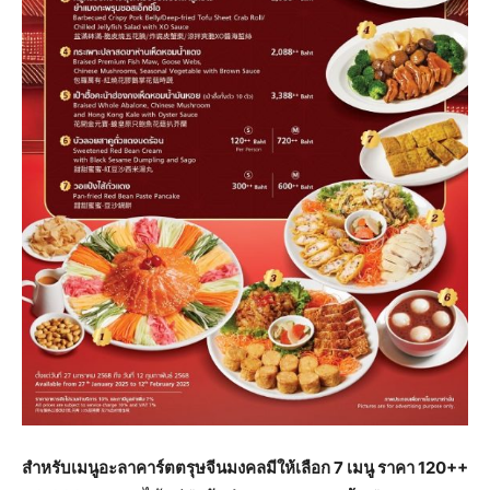
สำหรับเมนูอะลาคาร์ตตรุษจีนมงคลมีให้เลือก 7 เมนู ราคา 120++