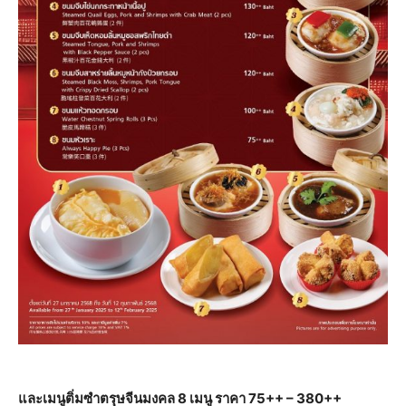
และเมนูติ่มซำตรุษจีนมงคล 8 เมนู ราคา 75++ – 380++