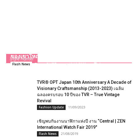
เปิดตัว “บันยันทรี เรสซิเดนซ์ เครสตัน ฮิลล์​”
Branded Residences ระดับมาสเตอร์พีซแห่งแรก
ของเขาใหญ่
Style Hunter
Team GLITZmag
-
10/10/2023
0
Flash News
TVR® OPT Japan 10th Anniversary A Decade of
Visionary Craftsmanship (2013-2023) เฉลิม
ฉลองครบรอบ 10 ปีของ TVR – True Vintage
Revival
11/09/2023
Fashion Update
เชิญ​พบ​กันงานนาฬิกา​แห่ง​ปี​ งาน “Central | ZEN
International Watch Fair 2019″
21/08/2019
Flash News