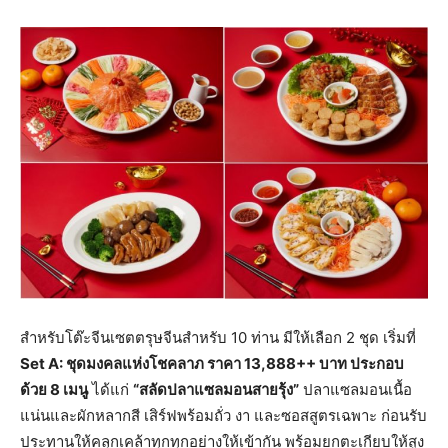
สำหรับโต๊ะจีนเซตตรุษจีนสำหรับ 10 ท่าน มีให้เลือก 2 ชุด เริ่มที่
Set A: ชุดมงคลแห่งโชคลาภ ราคา 13,888++ บาท ประกอบ
ด้วย 8 เมนู
ได้แก่
“สลัดปลาแซลมอนสายรุ้ง”
ปลาแซลมอนเนื้อ
แน่นและผักหลากสี เสิร์ฟพร้อมถั่ว งา และซอสสูตรเฉพาะ ก่อนรับ
ประทานให้คลุกเคล้าทุกทุกอย่างให้เข้ากัน พร้อมยกตะเกียบให้สูง