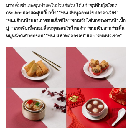
บาท
ติ่มซำและซุปทำสดใหม่วันต่อวัน ได้แก่
“ซุปข้นกุ้งมังกร
กระเพาะปลาสดตุ๋นเกี๊ยวน้ำ” “ขนมจีบหูฉลามไข่ปลาคาเวียร์”
“ขนมจีบหน้าปลาเก๋าซอสเอ็กซ์โอ” “ขนมจีบไข่นกกระทาหน้าเนื้อ
ปู” “ขนมจีบเห็ดหอมลิ้นหมูซอสพริกไทยดำ” “ขนมจีบสาหร่ายลิ้น
หมูหน้ากังป๋วยกรอบ” “ขนมแห้วทอดกรอบ” และ “ขนมหัวเราะ”