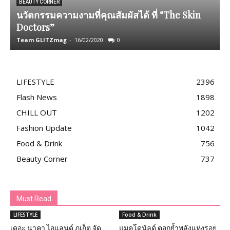
ท
BEAUTY CORNER
นวัตกรรมความงามที่คุณสัมผัสได้ ที่ “The Skin
N
Doctors”
2
Team GLITZmag
-
16/02/2020
0
A
LIFESTYLE
2396
Flash News
1898
CHILL OUT
1202
Fashion Update
1042
Food & Drink
756
Beauty Corner
737
Must Read
LIFESTYLE
Food & Drink
เดอะ นาคา ไอแลนด์ ภูเก็ต จัด
แมคโดนัลด์ ตอกย้ำพลังแห่งรอย