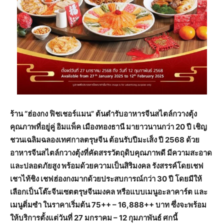
ร้าน “ฮ่องกง ฟิชเชอร์แมน” ต้นตำรับอาหารจีนสไตล์กวางตุ้ง
คุณภาพที่อยู่คู่ อิมแพ็ค เมืองทองธานี มายาวนานกว่า 20 ปี เชิญ
ชวนเฉลิมฉลองเทศกาลตรุษจีน ต้อนรับปีมะเส็ง ปี 2568 ด้วย
อาหารจีนสไตล์กวางตุ้งที่คัดสรรวัตถุดิบคุณภาพดี มีความสะอาด
และปลอดภัยสูง พร้อมด้วยความเป็นสิริมงคล รังสรรค์โดยเชฟ
เชาไท้ชิง เชฟฮ่องกงมากด้วยประสบการณ์กว่า 30 ปี โดยมีให้
เลือกเป็นโต๊ะจีนเซตตรุษจีนมงคล หรือแบบเมนูอะลาคาร์ต และ
เมนูติ่มซำ ในราคาเริ่มต้น 75++ – 16,888++ บาท ซึ่งจะพร้อม
ให้บริการตั้งแต่วันที่ 27 มกราคม – 12 กุมภาพันธ์ ศกนี้