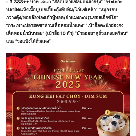
– 3,388++ บาท
ได้แก่
“สลัดปลาแซลมอนสายรุ้ง” “กระเพาะ
ปลาผัดแห้งเนื้อปู/ปอเปี๊ยะกุ้งทับทิม/ไก่แช่เหล้า” “หมูกรอบ
กวางตุ้ง/หอยจ๊อฟองเต้าหู้ทอด/ยำแมงกะพรุนซอสเอ็กซ์โอ”
“กระเพาะปลาสดขาห่านเห็ดหอมน้ำแดง” “เป๋าฮื้อคะน้าฮ่องกง
เห็ดหอมน้ำมันหอย” (เป๋าฮื้อ 10 ตัว) “บัวลอยสาคูถั่วแดงบดร้อน”
และ “วอแป๋งไส้ถั่วแดง”