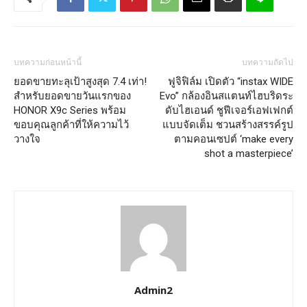
บทความก่อนหน้านี้
บทความถัดไป
ยอดขายทะลุเป้าสูงสุด 7.4 เท่า!
ฟูจิฟิล์ม เปิดตัว “instax WIDE
สำหรับยอดขายวันแรกของ
Evo” กล้องอินสแตนท์ไฮบริดระ
HONOR X9c Series พร้อม
ดับไฮเอนด์ ชูฟีเจอร์เอฟเฟกต์
ขอบคุณลูกค้าที่ให้ความไว้
แบบจัดเต็ม ชวนสร้างสรรค์รูป
วางใจ
ตามคอนเซปต์ ‘make every
shot a masterpiece’
Admin2