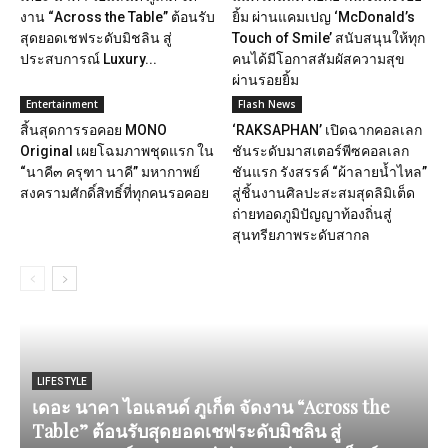
งาน “Across the Table” ต้อนรับ
ยิ้ม ผ่านแคมเปญ ‘McDonald’s
สุดยอดเชฟระดับมิชลิน สู่
Touch of Smile’ สนับสนุนให้ทุก
ประสบการณ์ Luxury...
คนได้มีโอกาสสัมผัสความสุข
ผ่านรอยยิ้ม
Entertainment
Flash News
สิ้นสุดการรอคอย MONO
‘RAKSAPHAN’ เปิดฉากคอลเลก
Original เผยโฉมภาพชุดแรก ใน
ชันระดับมาสเตอร์พีซคอลเลก
“นาคี๓ ครุฑา นาคี” มหากาพย์
ชันแรก รังสรรค์ “ผ้าลายน้ำไหล”
สงครามศักดิ์สิทธิ์ที่ทุกคนรอคอย
สู่ชิ้นงานศิลปะสะสมสุดลิมิเต็ด
ถ่ายทอดภูมิปัญญาท้องถิ่นสู่
สุนทรียภาพระดับสากล
LIFESTYLE
เดอะ นาคา ไอแลนด์ ภูเก็ต จัดงาน “Across the
Table” ต้อนรับสุดยอดเชฟระดับมิชลิน สู่