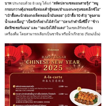
บาท
ประกอบด้วย 8 เมนู ได้แก่
“สลัดปลาแซลมอนสายรุ้ง” “หมู
กรอบกวางตุ้ง/หอยจ๊อฟองเต้าหู้ทอด/ยำแมงกะพรุนซอสเอ็กซ์โอ”
“เป๋าฮื้อคะน้าฮ่องกงเห็ดหอมน้ำมันหอย” (เป๋าฮื้อ 10 ตัว) “หูฉลาม
น้ำแดงเนื้อปู” “เป็ดปักกิ่งย่างไม้ลำไย” “ปลาเก๋าดำนึ่งซีอิ๊ว” “ข้าว
ผัดฟิชเชอร์แมน” และ “วอแป๋งไส้ถั่วแดง”
ในเซตเสิร์ฟพร้อม
เครื่องดื่ม โดยสามารถเลือกเป็นชาจีน หรือน้ำเก๊กฮวย (ร้อน/เย็น)