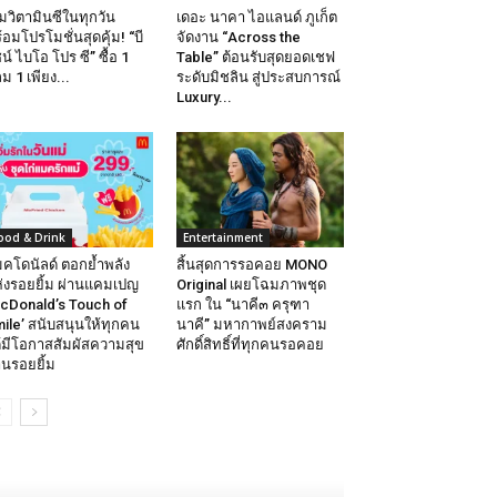
ิมวิตามินซีในทุกวัน
เดอะ นาคา ไอแลนด์ ภูเก็ต
้อมโปรโมชั่นสุดคุ้ม! “บี
จัดงาน “Across the
น์ ไบโอ โปร ซี” ซื้อ 1
Table” ต้อนรับสุดยอดเชฟ
ม 1 เพียง...
ระดับมิชลิน สู่ประสบการณ์
Luxury...
ood & Drink
Entertainment
คโดนัลด์ ตอกย้ำพลัง
สิ้นสุดการรอคอย MONO
่งรอยยิ้ม ผ่านแคมเปญ
Original เผยโฉมภาพชุด
cDonald’s Touch of
แรก ใน “นาคี๓ ครุฑา
ile’ สนับสนุนให้ทุกคน
นาคี” มหากาพย์สงคราม
้มีโอกาสสัมผัสความสุข
ศักดิ์สิทธิ์ที่ทุกคนรอคอย
านรอยยิ้ม