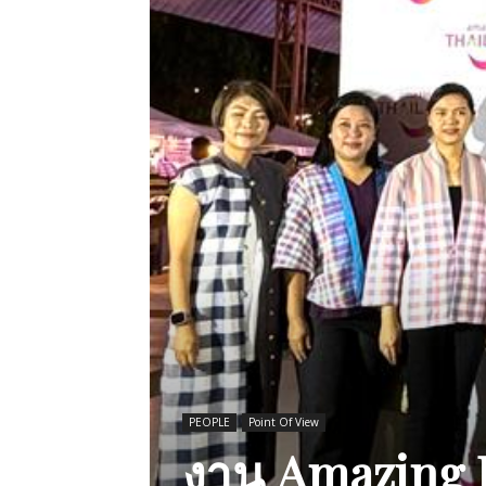
PEOPLE
Point Of View
งาน Amazing 