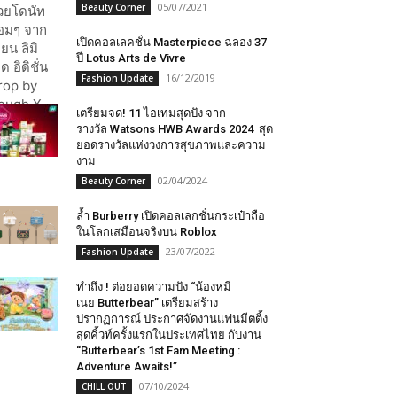
05/07/2021
Beauty Corner
เปิดคอลเลคชั่น Masterpiece ฉลอง 37
ปี Lotus Arts de Vivre
16/12/2019
Fashion Update
เตรียมจด! 11 ไอเทมสุดปัง จาก
รางวัล Watsons HWB Awards 2024 สุด
ยอดรางวัลแห่งวงการสุขภาพและความ
งาม
02/04/2024
Beauty Corner
ล้ำ​ Burberry​ เปิด​คอลเลกชั่นกระเป๋าถือ
ในโลกเสมือนจริงบน Roblox
23/07/2022
Fashion Update
ทำถึง ! ต่อยอดความปัง “น้องหมี
เนย Butterbear” เตรียมสร้าง
ปรากฏการณ์ ประกาศจัดงานแฟนมีตติ้ง
สุดคิ้วท์ครั้งแรกในประเทศไทย กับงาน
“Butterbear’s 1st Fam Meeting :
Adventure Awaits!”
07/10/2024
CHILL OUT