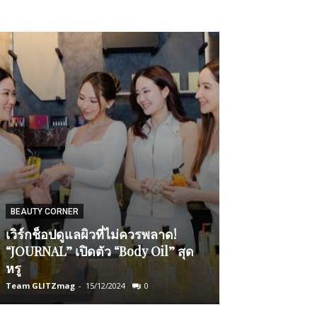
BEAUTY CORNER
BEAUTY CORNER
เวิร์กช็อปดูแลผิวที่ไม่ควรพลาด!
รับมือหน้าฝนอย
“JOURNAL” เปิดตัว “Body Oil” สุด
ดูแลตัวเองให้สด
หรู
กลิ่นกาย
Team GLITZmag
-
15/12/2024
0
Admin2
-
07/07/2026