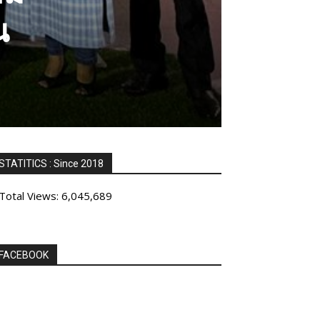
น
STATITICS : Since 2018
Total Views:
6,045,689
FACEBOOK