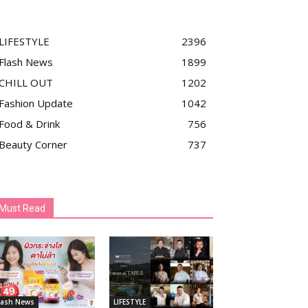
LIFESTYLE
2396
Flash News
1899
CHILL OUT
1202
Fashion Update
1042
Food & Drink
756
Beauty Corner
737
Must Read
lash News
LIFESTYLE