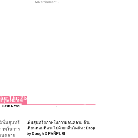
- Advertisement -
Yves Rocher ประเทศไทย จัดกิจกรรม
CSR ปลูกต้นไม้ สานต่อโครงการ Plant
for The Planet
Style Hunter
Team GLITZmag
-
11/09/2019
0
Flash News
เพิ่ม​สุนทรี​ยภาพ​ในการผ่อนคลาย​ ด้วย​
เทียนหอมที่อวลไปด้วยกลิ่นโดนัท : Drop
by Dough X PAÑPURI