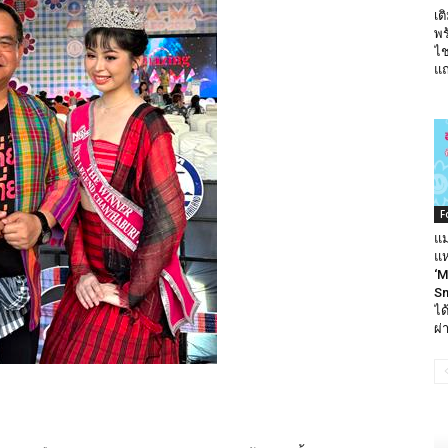
เต
พร
ไช
แถ
F
แม
แห
‘M
Sm
ได
ผ่