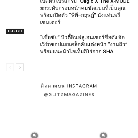
เปิดตัวโปรแกรม “Oligio X The X-MODE”
ยกระดับกรอบหน้าคมชัดแบบที่เป็นคุณ
พร้อมเปิดตัว “พีพี–กฤษฏ์” นั่งแท่นพรี
เซนเตอร์
LIFESTYLE
“เชื่อชัย” บิวตี้อินฟลูเอนเซอร์ชื่อดัง จัด
เวิร์กชอปเผยเคล็ดลับแต่งหน้า “งานผิว”
พร้อมแนะนำไอเท็มฮีโร่จาก SHAI
ติดตามบน INSTAGRAM
@GLITZMAGAZINES