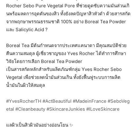
Rocher Sebo Pure Vegetal Pore ที่ช่วยดูดซับความมันส่วนเก
นพร้อมลดการอุดตันของสิว ทั้งยังลดปัญหาสิวหัวดำ ด้วยสารสกัด
จากพฤกษาพรรณธรร
มชาติ 100% อย่าง Boreal Tea Powder
และ Salicylic Acid
?
Boreal Tea มีต้นกำหนดจากประเทศแคนาดา มีคุณสมบัติช่วย
คืนความสมดุล ผู้เชี่ยวชาญของ Yves Rocher ได้ทำการศึกษา
วิจัยโดยการเลือก Boreal Tea Powder
เป็นสารสกัดหลักสำหรับผลิตภัณฑ์กลุ่ม Yves Rocher Sebo
Vegetal เพื่อช่วยลดน้ำมันส่วนเกิน ทั้งยังฟื้นฟูระบบการผลิต
น้ำมันในผิวให้สมดุล
#
YvesRocherTH
#
ActBeautiful
#
MadeinFrance
#
SeboVeg
etal
#
Cleanbeauty
#
SkincareJunkies
#
ILoveSkincare
แลผิวเป็นสิวผิวมันอย่างอ่อนโยน
✨