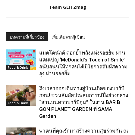
Team GLITZmag
บทความที่เกี่ยวข้อง
เพิ่มเติมจากผู้เขียน
แมคโดนัลด์ ตอกย้ำพลังแห่งรอยยิ้ม ผ่าน
แคมเปญ ‘McDonald’s Touch of Smile’
สนับสนุนให้ทุกคนได้มีโอกาสสัมผัสความ
Food & Drink
สุขผ่านรอยยิ้ม
ถึงเวลาออกเดินทางสู่บ้านเกิดของบาร์บี
กอน! ชวนสัมผัสประสบการณ์ปิ้งย่างกลาง
“สวนบนดาวบาร์บีกุน” ในงาน BAR B
Food & Drink
GON PLANET GARDEN ที่ SAMA
Garden
พาคนที่คุณรักมาสร้างความสุขร่วมกัน ณ