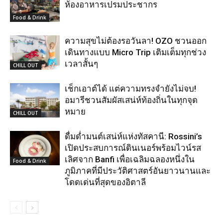
ห้องอาหารเปรมประชากร
Food & Drink
ความสุขไม่ต้องรอวันลา! OZO ชวนออก
เดินทางแบบ Micro Trip เติมเต็มทุกช่วง
เวลาสั้นๆ
CHILL OUT
เช็กเอาต์ได้ แต่ความทรงจำยังไม่จบ!
อมารีชวนสัมผัสเสน่ห์ท้องถิ่นในทุกจุด
หมาย
CHILL OUT
ดื่มด่ำมนต์เสน่ห์แห่งทัสคานี: Rossini’s
เปิดประสบการณ์ดินเนอร์พร้อมไวน์รส
เลิศจาก Banfi เพื่อเฉลิมฉลองหนึ่งใน
Food & Drink
ภูมิภาคที่มีประวัติศาสตร์อันยาวนานและ
โดดเด่นที่สุดของอิตาลี