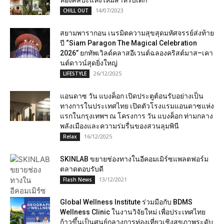
ห้องศิลปะแห่งใหม่สำหรับเด็ก
14/07/2023
CHILL OUT
สยามพารากอน เนรมิตความสุขสุดมหัศจรรย์ส่งท้าย
ปี “Siam Paragon The Magical Celebration
2026” ยกทัพเวิลด์คลาสอีเวนต์ฉลองคริสต์มาส–เคา
นต์ดาวน์สุดยิ่งใหญ่
26/12/2025
LIFESTYLE
แอนดาซ วัน แบงค็อก เปิดประตูต้อนรับอย่างเป็น
ทางการในประเทศไทย เปิดตัวโรงแรมแอนดาซแห่ง
แรกในกรุงเทพฯ ณ โครงการ วัน แบงค็อก ท่ามกลาง
พลังเมืองและความร่มรื่นของสวนลุมพินี
16/12/2025
Relax
SKINLAB ขยายช่องทางในอีคอมเมิร์ซแพลตฟอร์ม
ตลาดตอบรับดี
13/12/2021
Flash News
Global Wellness Institute ร่วมมือกับ BDMS
Wellness Clinic ในงานวิจัยใหม่ เพื่อประเทศไทย
ก้าวขึ้นเป็นศูนย์กลางการท่องเที่ยวเชิงสุขภาพระดับ