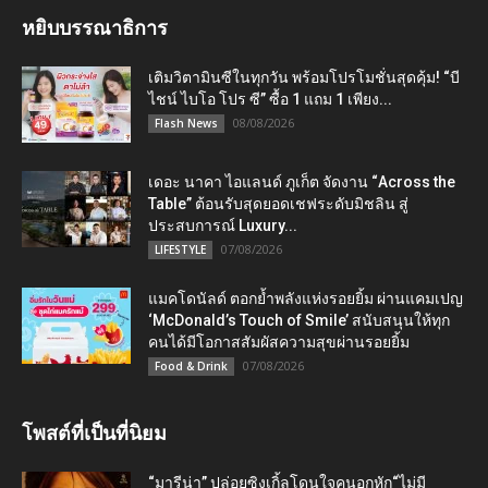
หยิบบรรณาธิการ
เติมวิตามินซีในทุกวัน พร้อมโปรโมชั่นสุดคุ้ม! “บี
ไชน์ ไบโอ โปร ซี” ซื้อ 1 แถม 1 เพียง...
08/08/2026
Flash News
เดอะ นาคา ไอแลนด์ ภูเก็ต จัดงาน “Across the
Table” ต้อนรับสุดยอดเชฟระดับมิชลิน สู่
ประสบการณ์ Luxury...
07/08/2026
LIFESTYLE
แมคโดนัลด์ ตอกย้ำพลังแห่งรอยยิ้ม ผ่านแคมเปญ
‘McDonald’s Touch of Smile’ สนับสนุนให้ทุก
คนได้มีโอกาสสัมผัสความสุขผ่านรอยยิ้ม
07/08/2026
Food & Drink
โพสต์ที่เป็นที่นิยม
“มารีน่า” ปล่อยซิงเกิ้ลโดนใจคนอกหัก“ไม่มี