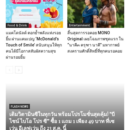
Food & Drink
Entertainment
แมคโดนัลด์ ตอกย้ำพลังแห่งรอย
สิ้นสุดการรอคอย MONO
ยิ้ม ผ่านแคมเปญ ‘McDonald’s
Original เผยโฉมภาพชุดแรก ใน
Touch of Smile’ สนับสนุนให้ทุก
“นาคี๓ ครุฑา นาคี” มหากาพย์
คนได้มีโอกาสสัมผัสความสุข
สงครามศักดิ์สิทธิ์ที่ทุกคนรอคอย
ผ่านรอยยิ้ม
FLASH NEWS
เติมวิตามินซีในทุกวัน พร้อมโปรโมชั่นสุดคุ้ม! “บี
ไชน์ ไบโอ โปร ซี” ซื้อ 1 แถม 1 เพียง 49 บาท ที่เซ
เว่น อีเลฟเว่น ถึง 23 ส.ค. นี้