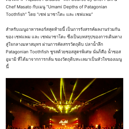
Chef Masato กับเมนู “Umami Depths of Patagonian
Toothfish” โดย “เชฟ มาซาโตะ และ เชฟแพม”
สําหรับเมนูอาหารคอร์สสุดท้ายนี้ เป็นการรังสรรค์ผลงานร่วมกัน
ของ เชฟแพม และ เชฟมาซาโตะ ซึ่งเป็นบทสรุปของการเดินทาง
สู่ใจกลางมหาสมุทร ผ่านการคัดสรรวัตถุดิบ ปลาน้ำลึก
Patagonian Toothfish ชูรสด้วยซอสสูตรพิเศษ นั่นก็คือ น้ำซอส
อูมามิ ที่ได้มาจากการกลั่น ของวัตถุดิบทะเลมาเป็นหัวใจของเมนู
นี้