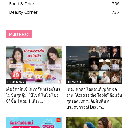
Food & Drink
756
Beauty Corner
737
Must Read
Flash News
LIFESTYLE
เติมวิตามินซีในทุกวัน พร้อมโปร
เดอะ นาคา ไอแลนด์ ภูเก็ต จัด
โมชั่นสุดคุ้ม! “บีไชน์ ไบโอ โปร
งาน “Across the Table” ต้อนรับ
ซี” ซื้อ 1 แถม 1 เพียง...
สุดยอดเชฟระดับมิชลิน สู่
ประสบการณ์ Luxury...