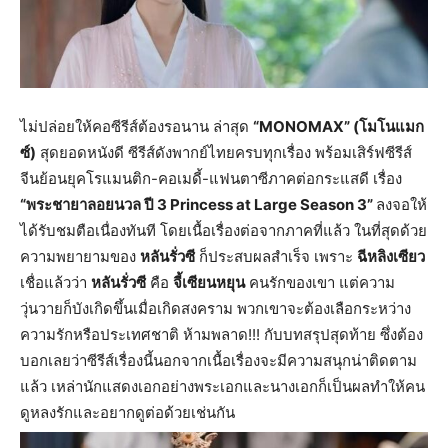
ไม่ปล่อยให้คอซีรีส์ต้องรอนาน ล่าสุด
“MONOMAX” (โมโนแมก
ซ์)
สุดยอดหนังดี ซีรีส์ดังพากย์ไทยครบทุกเรื่อง พร้อมเสิร์ฟซีรีส์
จีนย้อนยุคโรแมนติก-คอเมดี้-แฟนตาซีภาคต่อกระแสดี เรื่อง
“พระชายาลอยนวล ปี 3 Princess at Large Season 3”
ลงจอให้
ได้รับชมตือเนื่องทันที โดยเนื้อเรื่องต่อจากภาคที่แล้ว ในที่สุดด้วย
ความพยายามของ
หลันรั่วซี
ก็ประสบผลสำเร็จ เพราะ
ฉีหลิงเซียว
เชื่อแล้วว่า
หลันรั่วซี
คือ
จี้เซียนหยุน
คนรักของเขา แต่ความ
วุ่นวายก็บังเกิดขึ้นเมื่อเกิดสงคราม พวกเขาจะต้องเลือกระหว่าง
ความรักหรือประเทศชาติ ห้ามพลาด!!! กับบทสรุปสุดท้าย ซึ่งต้อง
บอกเลยว่าซีรีส์เรื่องนี้นอกจากเนื้อเรื่องจะมีความสนุกน่าติดตาม
แล้ว เหล่านักแสดงเอกอย่างพระเอกและนางเอกก็เป็นผลทำให้คน
ดูหลงรักและอยากดูต่อด้วยเช่นกัน