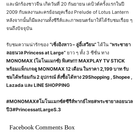
และนักร้องชาวจีน เกิดวันที่ 20 กันยายน เดบิวต์ครั้งแรกในปี
2009 กับผลงานละครย้อนยุคเรื่อง Prelude of Lotus Lantern
หลังจากนั้นก็มีผลงานทั้งซีรีส์และภาพยนตร์มาให้ได้รับชมเรื่อย ๆ
จนถึงปัจจุบัน
รับชมความน่ารักของ
“เซิ่งอิงหาว – ลู่อี๋เสวียน”
ได้ใน
“พระชายา
ลอยนวล Princess at Large”
ยาว ๆ ทั้ง 3 ซีซั่น ทาง
MONOMAX (โมโนแมกซ์) พิเศษ!!! MAXPLAY TV STICK
พร้อมแพ็กเกจดู MONOMAX 12 เดือน ในราคา 2,199 บาท รับ
ชมได้พร้อมกัน 2 อุปกรณ์ สั่งซื้อได้ทาง 29Shopping , Shopee ,
Lazada และ LINE SHOPPING
#MONOMAX#โมโนแมกซ์#ซีรีส์พากย์ไทย#พระชายาลอยนวล
ปี3#PrincessatLargeS.3
Facebook Comments Box