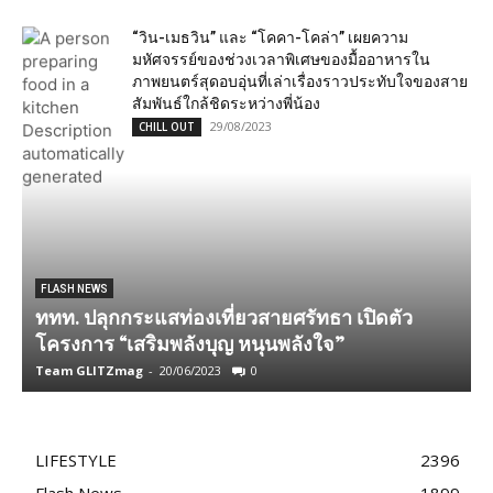
“วิน-เมธวิน” และ “โคคา-โคล่า” เผยความ
มหัศจรรย์ของช่วงเวลาพิเศษของมื้ออาหารใน
ภาพยนตร์สุดอบอุ่นที่เล่าเรื่องราวประทับใจของสาย
สัมพันธ์ใกล้ชิดระหว่างพี่น้อง
29/08/2023
CHILL OUT
FLASH NEWS
ททท. ปลุกกระแสท่องเที่ยวสายศรัทธา เปิดตัว
โครงการ “เสริมพลังบุญ หนุนพลังใจ”
ส
Team GLITZmag
-
20/06/2023
0
T
LIFESTYLE
2396
Flash News
1899