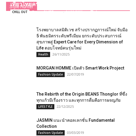
เที่ยวไทยครั้งที่ 54
Style Hunter
Team GLITZmag
-
24/02/2020
0
CHILL OUT
โรงพยาบาลสมิติเวช สร้างปรากฏการณ์ใหม่ จับมือ
5 พันธมิตรระดับพรีเมียม ยกระดับประสบการณ์
สุขภาพสู่ Expert Care for Every Dimension of
Life ตอบโจทย์คนรุ่นใหม่
26/11/2025
Health
MORGAN HOMME เปิดตัว Smart Work Project
22/07/2019
Fashion Update
The Rebirth of the Origin BEANS Thonglor ที่ซึ่ง
ทุกแก้วมีเรื่องราว และทุกการดื่มคือการผจญภัย
22/12/2025
LIFESTYLE
JASMIN แนะนำคอลเลกชั่น Fundamental
Collection
03/03/2019
Fashion Update