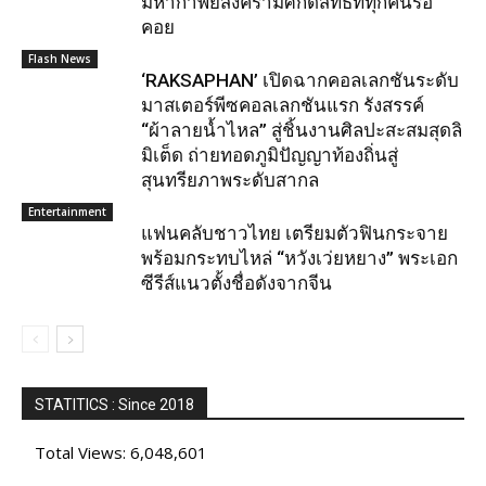
มหากาพย์สงครามศักดิ์สิทธิ์ที่ทุกคนรอ
คอย
Flash News
‘RAKSAPHAN’ เปิดฉากคอลเลกชันระดับ
มาสเตอร์พีซคอลเลกชันแรก รังสรรค์
“ผ้าลายน้ำไหล” สู่ชิ้นงานศิลปะสะสมสุดลิ
มิเต็ด ถ่ายทอดภูมิปัญญาท้องถิ่นสู่
สุนทรียภาพระดับสากล
Entertainment
แฟนคลับชาวไทย เตรียมตัวฟินกระจาย
พร้อมกระทบไหล่ “หวังเว่ยหยาง” พระเอก
ซีรีส์แนวตั้งชื่อดังจากจีน
STATITICS : Since 2018
Total Views:
6,048,601