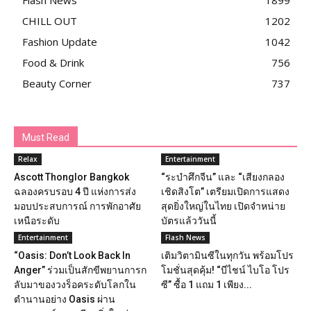
CHILL OUT
1202
Fashion Update
1042
Food & Drink
756
Beauty Corner
737
Must Read
Relax
Entertainment
Ascott Thonglor Bangkok
“ระบำศึกจีน” และ “เสียงกลอง
ฉลองครบรอบ 4 ปี แห่งการส่ง
เชิดสิงโต” เตรียมเปิดการแสดง
มอบประสบการณ์ การพักอาศัย
สุดยิ่งใหญ่ในไทย เปิดจำหน่าย
เหนือระดับ
บัตรแล้ววันนี้
Entertainment
Flash News
“Oasis: Don’t Look Back In
เติมวิตามินซีในทุกวัน พร้อมโปร
Anger” ร่วมเป็นสักขีพยานการก
โมชั่นสุดคุ้ม! “บีไชน์ ไบโอ โปร
ลับมาของวงร็อคระดับโลกใน
ซี” ซื้อ 1 แถม 1 เพียง...
ตำนานอย่าง Oasis ผ่าน