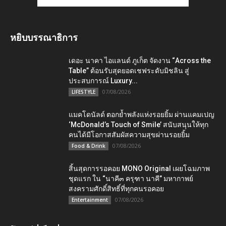
หยิบบรรณาธิการ
เดอะ นาคา ไอแลนด์ ภูเก็ต จัดงาน “Across the
Table” ต้อนรับสุดยอดเชฟระดับมิชลิน สู่
ประสบการณ์ Luxury...
07/08/2026
LIFESTYLE
แมคโดนัลด์ ตอกย้ำพลังแห่งรอยยิ้ม ผ่านแคมเปญ
‘McDonald’s Touch of Smile’ สนับสนุนให้ทุก
คนได้มีโอกาสสัมผัสความสุขผ่านรอยยิ้ม
07/08/2026
Food & Drink
สิ้นสุดการรอคอย MONO Original เผยโฉมภาพ
ชุดแรก ใน “นาคี๓ ครุฑา นาคี” มหากาพย์
สงครามศักดิ์สิทธิ์ที่ทุกคนรอคอย
07/08/2026
Entertainment