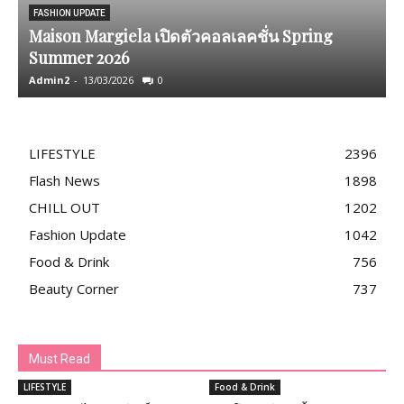
FASHION UPDATE
Maison Margiela เปิดตัวคอลเลคชั่น Spring
N
Summer 2026
Admin2
-
13/03/2026
0
T
LIFESTYLE
2396
Flash News
1898
CHILL OUT
1202
Fashion Update
1042
Food & Drink
756
Beauty Corner
737
Must Read
LIFESTYLE
Food & Drink