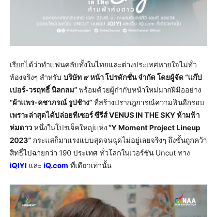
เรียกได้ว่าทำแฟนคลับทั้งในไทยและต่างประเทศหายใจไม่ทั่ว
ท้องจริงๆ สำหรับ
บริษัท ๙ หน้า โปรดักชั่น จำกัด โดยผู้จัด “แก๊ป
เปอร์-วรฤทธิ์ นิลกลม”
พร้อมด้วยผู้กำกับหน้าใหม่มากฝีมืออย่าง
“ผ้าแพร-คชาภรณ์ รูปช้าง”
ที่สร้างปรากฎการณ์ความฟินอีกรอบ
เ
พราะล่าสุดได้ปล่อยทีเซอร์ ซีรีส์ VENUS IN THE SKY ห้ามฟ้า
ห่มดาว
หนึ่งในโปรเจ็คใหญ่แห่ง
“Y Moment Project Lineup
2023”
กระแสก็มาแรงแบบสุดจนฉุดไม่อยู่เลยจริงๆ ถึงขั้นถูกคว้า
สิทธิ์ไปฉายกว่า 190 ประเทศ ทั่วโลกในเวอร์ชัน Uncut ทาง
iQIYI
และ
iQ.com
ที่เดียวเท่านั้น