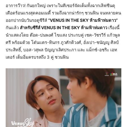
อาการว๊าว! กันยกใหญ่ เพราะในทีเซอร์จัดเต็มทั้งฉากเลิฟซีนดุ
เดือดร้อนแรงสุดคอมเมดี้ รวมถึงฉากน่ารักๆ ชวนฟิน จนหลายคน
ออกปากนับวันรอดูซีรีส์
“VENUS IN THE SKY ห้ามฟ้าห่มดาว”
กันแล้ว
สำหรับซีรีส์ VENUS IN THE SKY ห้ามฟ้าห่มดาว
เรื่องนี้
นำแสดงโดย ต๊อด-ปนพงศ์ ไขแสง ประกบคู่ เชค-วัชรวีร์ แก้วพูล
ศรี พร้อมด้วย โต๋นแตร-ทินกร ภูวศักดิวงศ์, อั่งเปา-ชนัญญู ศิลป์
ประสิทธิ์, บอส-วสุพล ปัญญาเลิศประภา และ แม็กซ์-อชริะ เอท
เตอร์ เต็มอิ่มครบรสถึง 3 คู่ ชวนฟิน