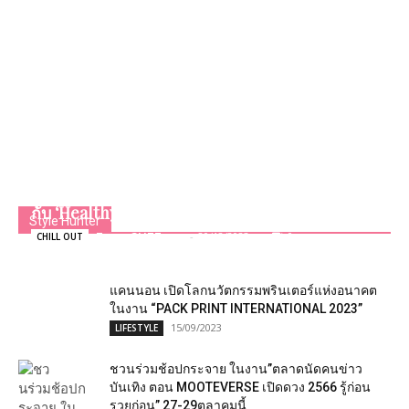
เริ่มต้นปีใหม่พร้อมร่างกายที่สมบูรณ์และแข็งแรง
กับ ‘Healthy January’ ที่ The Standard, Hua Hin
Style Hunter
Team GLITZmag
-
20/12/2023
0
CHILL OUT
แคนนอน เปิดโลกนวัตกรรมพรินเตอร์แห่งอนาคต
ในงาน “PACK PRINT INTERNATIONAL 2023”
15/09/2023
LIFESTYLE
ชวนร่วมช้อปกระจาย​ ในงาน”ตลาดนัดคนข่าว
บันเทิง ตอน MOOTEVERSE เปิดดวง 2566 รู้ก่อน
รวยก่อน” 27-29​ตุลาคม​นี้