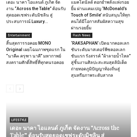
เดอะ นาคา ไอแลนด์ ภูเก็ต จัด
แมคโดนัลด์ ตอกย้ำพลังแห่งรอย
งาน “Across the Table” ต้อนรับ
ยิ้ม ผ่านแคมเปญ ‘McDonald’s
สุดยอดเชฟระดับมิชลิน สู่
Touch of Smile’ สนับสนุนให้ทุก
ประสบการณ์ Luxury...
คนได้มีโอกาสสัมผัสความสุข
ผ่านรอยยิ้ม
Entertainment
Flash News
สิ้นสุดการรอคอย MONO
‘RAKSAPHAN’ เปิดฉากคอลเลก
Original เผยโฉมภาพชุดแรก ใน
ชันระดับมาสเตอร์พีซคอลเลก
“นาคี๓ ครุฑา นาคี” มหากาพย์
ชันแรก รังสรรค์ “ผ้าลายน้ำไหล”
สงครามศักดิ์สิทธิ์ที่ทุกคนรอคอย
สู่ชิ้นงานศิลปะสะสมสุดลิมิเต็ด
ถ่ายทอดภูมิปัญญาท้องถิ่นสู่
สุนทรียภาพระดับสากล
LIFESTYLE
เดอะ นาคา ไอแลนด์ ภูเก็ต จัดงาน “Across the
Table” ต้อนรับสุดยอดเชฟระดับมิชลิน สู่