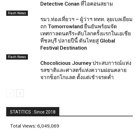
Detective Conan ที่ไอคอนสยาม
Flash News
รมว.ท่องเที่ยวฯ – ผู้ว่าฯ ททท. ลุยเบลเยียม
ถก Tomorrowland ยืนยันพร้อมจัด
เทศกาลดนตรีระดับโลกครั้งแรกในเอเชีย
ที่ชลบุรี ปลายปีนี้ ดันไทยสู่ Global
Festival Destination
Flash News
Chocolicious Journey ประสบการณ์แห่ง
รสชาติและศาสตร์แห่งความผ่อนคลาย
จากช็อกโกแลต ตั้งแต่เช้าจรดค่ำ
STATITICS : Since 2018
Total Views:
6,049,069