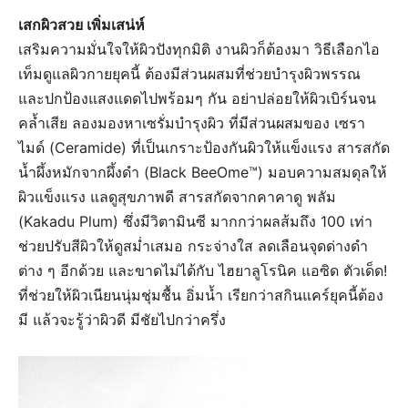
เสกผิวสวย เพิ่มเสน่ห์
เสริมความมั่นใจให้ผิวปังทุกมิติ งานผิวก็ต้องมา วิธีเลือกไอ
เท็มดูแลผิวกายยุคนี้ ต้องมีส่วนผสมที่ช่วยบำรุงผิวพรรณ
และปกป้องแสงแดดไปพร้อมๆ กัน อย่าปล่อยให้ผิวเบิร์นจน
คล้ำเสีย ลองมองหาเซรั่มบำรุงผิว ที่มีส่วนผสมของ เซรา
ไมด์ (Ceramide) ที่เป็นเกราะป้องกันผิวให้แข็งแรง สารสกัด
น้ำผึ้งหมักจากผึ้งดำ (Black BeeOme™) มอบความสมดุลให้
ผิวแข็งแรง แลดูสุขภาพดี สารสกัดจากคาคาดู พลัม
(Kakadu Plum) ซึ่งมีวิตามินซี มากกว่าผลส้มถึง 100 เท่า
ช่วยปรับสีผิวให้ดูสม่ำเสมอ กระจ่างใส ลดเลือนจุดด่างดำ
ต่าง ๆ อีกด้วย และขาดไม่ได้กับ ไฮยาลูโรนิค แอซิด ตัวเด็ด!
ที่ช่วยให้ผิวเนียนนุ่มชุ่มชื้น อิ่มน้ำ เรียกว่าสกินแคร์ยุคนี้ต้อง
มี แล้วจะรู้ว่าผิวดี มีชัยไปกว่าครึ่ง