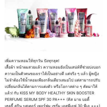
เพิ่มความหอมให้ทุกวัน ปังทุกลุค!
เสื้อผ้า หน้าผมสวยแล้ว ความหอมยังเป็นเสน่ห์ที่ช่วยบ่งบอก
ความเป็นตัวตนของเราได้เป็นอย่างดี แต่จริง ๆ แล้ว ผู้หญิง
ไม่จำต้องใช้น้ำหอมเพียงกลิ่นเดียวเสมอไป แต่สามารถปรับ
เปลี่ยนกลิ่นได้ตามการแต่งตัว หรือโอกาสต่าง ๆ คัดมาให้
แล้ว! กับ KISS MY BODY HEALTHY SKIN BOOSTER
PERFUME SERUM SPF 30 PA+++ (คิส มาย บอดี้
เฮลธี้ สกิน บูสเตอร์ เพอร์ฟูม เซรั่ม เอสพีเอฟ 30 พีเอ +++)