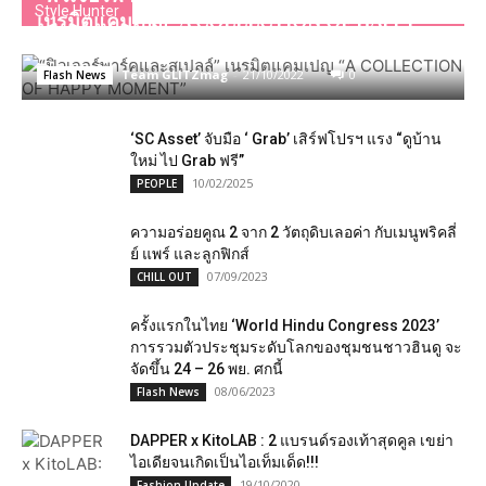
Style Hunter
เนรมิตแคมเปญ “A COLLECTION OF HAPPY
MOMENT”
Team GLITZmag
-
21/10/2022
0
Flash News
‘SC Asset’ จับมือ ‘ Grab’ เสิร์ฟโปรฯ แรง “ดูบ้าน
ใหม่ ไป Grab ฟรี”
10/02/2025
PEOPLE
ความอร่อยคูณ 2 จาก 2 วัตถุดิบเลอค่า กับเมนูพริคลี่
ย์ แพร์ และลูกฟิกส์
07/09/2023
CHILL OUT
ครั้งแรกในไทย ‘World Hindu Congress 2023’
การรวมตัวประชุมระดับโลกของชุมชนชาวฮินดู จะ
จัดขึ้น​ 24 – 26 พย. ศกนี้
08/06/2023
Flash News
DAPPER x KitoLAB​ : 2 แบรนด์รองเท้าสุดคูล เขย่า
ไอเดียจนเกิดเป็นไอเท็มเด็ด!!!
19/10/2020
Fashion Update