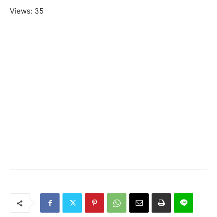
Views: 35