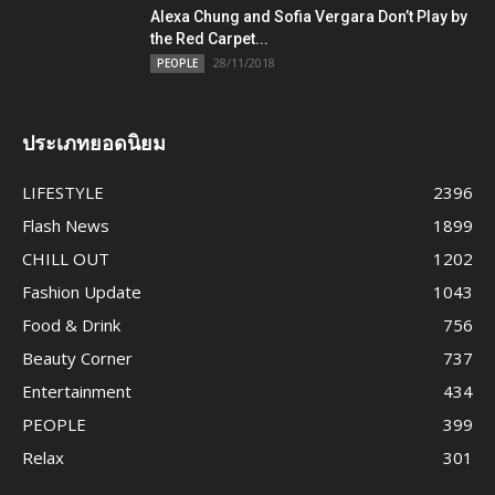
Alexa Chung and Sofia Vergara Don’t Play by
the Red Carpet...
28/11/2018
PEOPLE
ประเภทยอดนิยม
LIFESTYLE
2396
Flash News
1899
CHILL OUT
1202
Fashion Update
1043
Food & Drink
756
Beauty Corner
737
Entertainment
434
PEOPLE
399
Relax
301