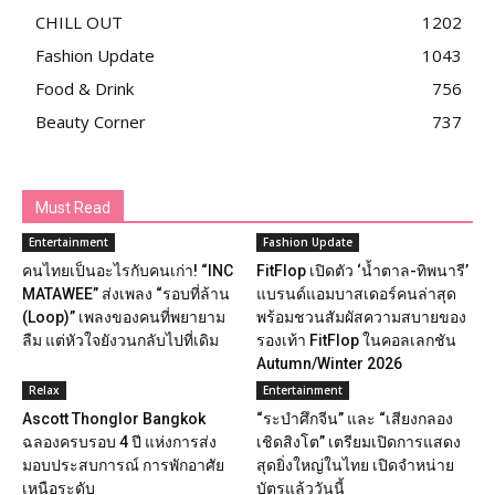
CHILL OUT
1202
Fashion Update
1043
Food & Drink
756
Beauty Corner
737
Must Read
Entertainment
Fashion Update
คนไทยเป็นอะไรกับคนเก่า! “INC
FitFlop เปิดตัว ‘น้ำตาล-ทิพนารี’
MATAWEE” ส่งเพลง “รอบที่ล้าน
แบรนด์แอมบาสเดอร์คนล่าสุด
(Loop)” เพลงของคนที่พยายาม
พร้อมชวนสัมผัสความสบายของ
ลืม แต่หัวใจยังวนกลับไปที่เดิม
รองเท้า FitFlop ในคอลเลกชัน
Autumn/Winter 2026
Relax
Entertainment
Ascott Thonglor Bangkok
“ระบำศึกจีน” และ “เสียงกลอง
ฉลองครบรอบ 4 ปี แห่งการส่ง
เชิดสิงโต” เตรียมเปิดการแสดง
มอบประสบการณ์ การพักอาศัย
สุดยิ่งใหญ่ในไทย เปิดจำหน่าย
เหนือระดับ
บัตรแล้ววันนี้