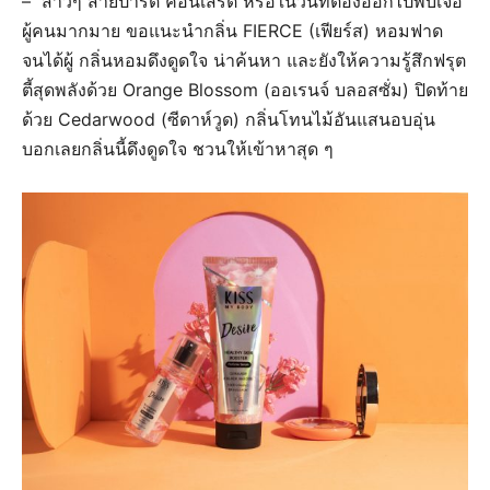
– สาวๆ สายปาร์ตี้ คอนเสิร์ต หรือในวันที่ต้องออกไปพบเจอ
ผู้คนมากมาย ขอแนะนำกลิ่น FIERCE (เฟียร์ส) หอมฟาด
จนได้ผู้ กลิ่นหอมดึงดูดใจ น่าค้นหา และยังให้ความรู้สึกฟรุต
ตี้สุดพลังด้วย Orange Blossom (ออเรนจ์ บลอสซั่ม) ปิดท้าย
ด้วย Cedarwood (ซีดาห์วูด) กลิ่นโทนไม้อันแสนอบอุ่น
บอกเลยกลิ่นนี้ดึงดูดใจ ชวนให้เข้าหาสุด ๆ