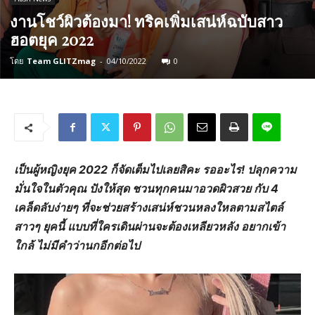
งานโชว์ผิวต้องมา! ทริคเพิ่มเสน่ห์ฉบับสาว
ฮอตยุค 2022
โดย
Team GLITZmag
-
04/10/2022
0
เป็นผู้หญิงยุค 2022 ก็จัดเต็มไปเลยสิคะ รออะไร! ปลุกความ
มั่นใจในตัวคุณ ปังให้สุด ชวนทุกคนมาอวดผิวสวย กับ 4
เคล็ดลับง่ายๆ ที่จะช่วยสร้างเสน่ห์ชวนหลงใหลตามสไตล์
สาวๆ ยุคนี้ แบบที่ใครเดินผ่านจะต้องเหลียวหลัง อยากเข้า
ใกล้ ไม่มีคำว่านกอีกต่อไป