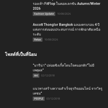
รองเท้า FitFlop ในคอลเลกชัน Autumn/Winter
2026
10/08/2026
Fashion Update
Ascott Thonglor Bangkok ฉลองครบรอบ 4 ปี
แห่งการส่งมอบประสบการณ์ การพักอาศัยเหนือ
ระดับ
10/08/2026
Relax
โพสต์ที่เป็นที่นิยม
“มารีน่า” ปล่อยซิงเกิ้ลโดนใจคนอกหัก“ไม่มี
เหตุผล”
02/12/2018
Art
แนวทางสร้างความสำเร็จธุรกิจออนไลน์ จาก”ครู
เคชม”
03/12/2018
PEOPLE