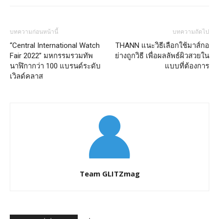
บทความก่อนหน้านี้
บทความถัดไป
“Central International Watch
THANN แนะวิธีเลือกใช้มาส์กอ
Fair 2022” มหกรรมรวมทัพ
ย่างถูกวิธี เพื่อผลลัพธ์ผิวสวยใน
นาฬิกากว่า 100 แบรนด์ระดับ
แบบที่ต้องการ
เวิลด์คลาส
Team GLITZmag