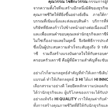
คุณวรรณ โชติกะวรรณ
กรรมการผู้
จากความตั้งใจที่จะสร้างอีกหนึ่งมิติของธุรกิจเ
คุณภาพชีวิตให้ดียิ่งขึ้นอย่างยั่งยืน ภายใ
บรรณที่เข้มแข็งและส่งมอบสินค้า บริการที่
บริษัทที่ยังคงก้าวไปข้างหน้าอย่างต่อเนื่อง
และเพื่อแทนคำขอบคุณเหล่านักธุรกิจเลกาซีที่ต
ไม่ใช่เรื่องง่ายแลยในยุคนี้ จึงจัดพิธีการป
ซึ่งเป็นผู้ประสบความสำเร็จระดับสูงถึง 9 รห
าซี รวมถึงสร้างแรงบันดาลใจให้กับครอบครัว
ครอบครัวเลกาซี คือผู้ที่มีความสำคัญที่จะขับเ
อย่างไรก็ตามกลยุทธ์สำคัญที่ทำให้เลกาซีเติบ
แบรนด์ ทำให้เกิดกลยุทธ์
3
HI
ได้แก่
HI IN
เลือกสรรมาอย่างดี โดยยึดหลักความปลอดภัย
ได้ว่านักธุรกิจและ ผู้บริโภคของเราจะได้รั
อย่างแท้จริง
HI QUALITY
เราให้คุณค่ากับคำ
ทั้งการสร้างคุณภาพชีวิตที่ดีให้กับนักธุรกิ