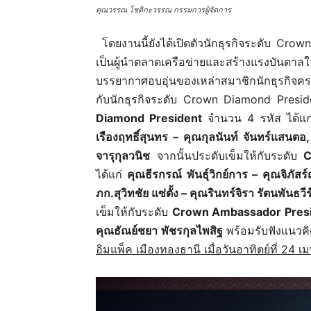
คุณวรรณ โชติกะวรรณ กรรมการผู้จัดการ
โดยงานนี้ยังได้เปิดตัวนักธุรกิจระดับ Crow
เป็นผู้นำตลาดเครือข่ายและสร้างแรงบันดาล
บรรยากาศอบอุ่นของเหล่าสมาชิกนักธุรกิจคร
กับนักธุรกิจระดับ Crown Diamond Presiden
Diamond President
จำนวน 4 รหัส ได้แ
เรืองฤทธิ์สุนทร – คุณกุลนันท์ จันทร์แสนตอ
จารุกุลวนิช
จากนั้นประดับเข็มให้กับระดับ
C
ได้แก่
คุณธีรกรณ์ พันธุ์วิกย์การ – คุณจิภั
ภก.สุวิทชัย แซ่ตั้ง – คุณรินทร์จิรา รัตนพันธวีร
เข็มให้กับระดับ
Crown Ambassador Pres
คุณธัณย์ชยา พัชรกุลไพสิฐ
พร้อมรับฟังแนวค
อิมแพ็ค เมืองทองธานี เมื่อวันอาทิตย์ที่ 24