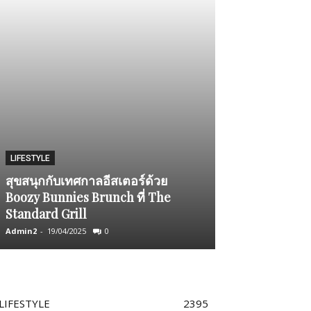
LIFESTYLE
BY INVITED ONLY
สุขสนุกกับเทศกาลอีสเตอร์ด้วย
“หมาก” ควง “แอ
Boozy Bunnies Brunch ที่ The
ฟังก์ชั่นนอลสุด
Standard Grill
Pure Collecti
Admin2
-
19/04/2025
0
Team GLITZmag
-
LIFESTYLE
2395