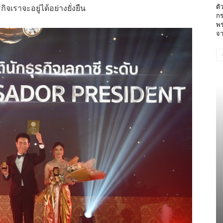
ตั
กิจเราจะอยู่ได้อย่างยั่งยืน
กร
พร
จา