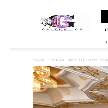
GlitzMagazines
B
F
หน้าแรก
Flash News
“เลกาซี” จัดงาน Crown Recogni