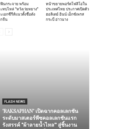
วฟินกระจาย พร้อม
หน้าขยายพอร์ตโฟลิโอใน
ะทบไหล่ “หวังเว่ยหยาง”
ประเทศไทย ประกาศเปิดตัว
ะเอกซีรีส์แนวตั้งชื่อดัง
ฮอลิเดย์ อินน์ เอ็กซ์เพรส
กจีน
กระบี่ อ่าวนาง
FLASH NEWS
‘RAKSAPHAN’ เปิดฉากคอลเลกชัน
ระดับมาสเตอร์พีซคอลเลกชันแรก
รังสรรค์ “ผ้าลายน้ำไหล” สู่ชิ้นงาน