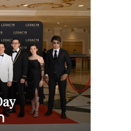
Day
ก