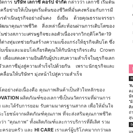
จัดการ
บริษัท เลกาซี่ คอร์ป จำกัด
กล่าวว่า เลกาซี เริ่มต้น
ครือข่ายให้เป็นจุดเริ่มต้นของชีวิตที่มั่นคงพร้อมกับการมี
ต้การดำเนินธุรกิจอย่างมั่นคง ยั่งยืน ด้วยคุณธรรมจรรยา
พัฒนาคุณภาพชีวิต สิ่งเหล่านี้สะท้อนผ่านการเติบโตของ
แม้ในช่วงสภาวะเศรษฐกิจชะลอตัวเนื่องจากวิกฤติโควิด-19
่างทุ่มเทช่วยกันสร้างความแข็งแกร่งให้ธุรกิจเติบโต ซึ่ง
ระดับเข็มและมอบโล่เกียรติคุณให้กับนักธุรกิจระดับ Crown
ัส เพื่อแสดงความยินดีกับผู้ประสบความสำเร็จในธุรกิจเลก
เลกาซีมุ่งสู่ความสำเร็จไปด้วยกัน เพราะนักธุรกิจและ
คลื่อนให้บริษัทฯ มุ่งหน้าไปสู่ความสำเร็จ
F
‘R
โตอย่างต่อเนื่องคือ คุณภาพสินค้าเป็นหัวใจหลักของ
คอ
พี
NOVATION
ผลิตภัณฑ์ของเลกาซีเป็นนวัตกรรมที่ผ่านการ
“ผ
 และได้รับการยอม รับตามมาตรฐานสากล เพื่อให้มั่นใจ
ศิ
ถ่
บประโยชน์จากผลิตภัณฑ์คุณภาพ ที่จะส่งสริมคุณภาพชีวิต
สุ
ว่า “คุณภาพ” ทั้งผลิตภัณฑ์และการบริการที่ดีเลิศ รวม
E
จและครอบครัว และ
HI CARE
เราแคร์ผู้บริโภคมากกว่าผล
แฟ