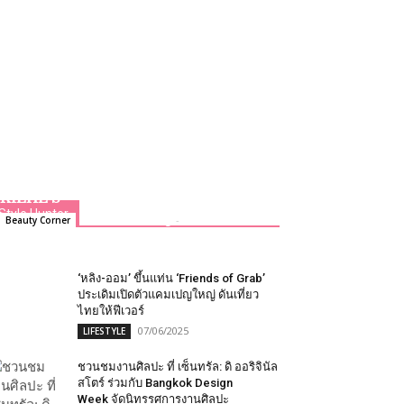
Kiehl’s เติมสีสันความสนุกส่งท้ายปี ใน
งาน “MAKE IT MERRIER WITH
KIEHL’S”
Style Hunter
Team GLITZmag
-
12/11/2019
Beauty Corner
0
‘หลิง-ออม’ ขึ้นแท่น ‘Friends of Grab’
ประเดิมเปิดตัวแคมเปญใหญ่ ดันเที่ยว
ไทยให้ฟีเวอร์
07/06/2025
LIFESTYLE
ชวนชม​งานศิลปะ​ ที่​ เซ็นทรัล: ดิ ออริจินัล
สโตร์ ร่วมกับ Bangkok Design
Week จัดนิทรรศการงานศิลปะ