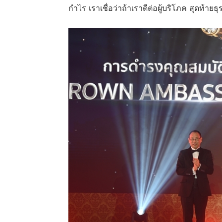
กำไร เราเชื่อว่าถ้าเราดีต่อผู้บริโภค สุดท้ายธุร