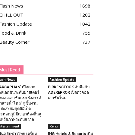
Flash News
1898
CHILL OUT
1202
Fashion Update
1042
Food & Drink
755
Beauty Corner
737
Must Read
lash News
Fashion Update
AKSAPHAN’ เปิดฉาก
BIRKENSTOCK จับมือกับ
ลเลกชันระดับมาสเตอร์
ADERERROR เปิดตัวคอล
ซคอลเลกชันแรก รังสรรค์
เลกชั่นใหม่
้าลายน้ำไหล” สู่ชิ้นงาน
ลปะสะสมสุดลิมิเต็ด
ายทอดภูมิปัญญาท้องถิ่นสู่
นทรียภาพระดับสากล
ntertainment
Relax
นคลับชาวไทย เตรียม
IHG Hotels & Resorts เดิน