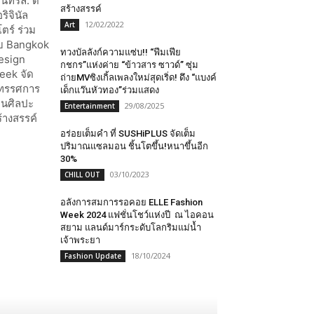
สร้างสรรค์
12/02/2022
Art
ทวงบัลลังก์ความแซ่บ!! “ฟีมเฟีย
กชกร”แห่งค่าย “ข้าวสาร ซาวด์” ซุ่ม
ถ่ายMVซิงเกิ้ลเพลงใหม่สุดเริ่ด! ดึง “แบงค์
เด็กแว๊นหัวทอง”ร่วมแสดง
29/08/2025
Entertainment
อร่อยเต็มคำ ที่ SUSHiPLUS จัดเต็ม
ปริมาณแซลมอน ชิ้นโตขึ้น!หนาขึ้นอีก
30%
03/10/2023
CHILL OUT
อลังการสมการรอคอย ELLE Fashion
Week 2024 แฟชั่นโชว์แห่งปี ณ ไอคอน
สยาม แลนด์มาร์กระดับโลกริมแม่น้ำ
เจ้าพระยา
18/10/2024
Fashion Update