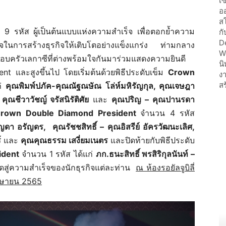
n 9 รหัส ผู้เป็นต้นแบบแห่งความสำเร็จ เพื่อตอกย้ำความ
ใจในการสร้างธุรกิจให้เติบโตอย่างแข็งแกร่ง ท่ามกลาง
อบครัวเลกาซีที่ต่างพร้อมใจกันมาร่วมแสดงความยินดี
t และสูงขึ้นไป โดยเริ่มต้นด้วยพิธีประดับเข็ม
Crown
ก่
คุณพิมพ์ปภัค-คุณณัฐณษัณ โล่ห์มหิรัญกุล, คุณเจษฎา
,
คุณชีวาวัชญ์ จรัสนิรัติศัย
และ
คุณปริญ – คุณปานรดา
rown Double Diamond President
จำนวน 4 รหัส
สร์ญดา อรัญดร,
คุณรัชชสิทธิ์ – คุณอิสรีย์ อัครวัฒนะเลิศ,
์
และ
คุณคุณธรรม เสงี่ยมเนตร
และปิดท้ายกับพิธีประดับ
ident
จำนวน 1 รหัส ได้แก่
ภก
.ธนะสิทธิ์ พรสิริกุลนันท์ –
ิดสู่ความสำเร็จของนักธุรกิจแต่ละท่าน
ณ ห้องรอยัลจูบิลี่
 เมษายน 2565