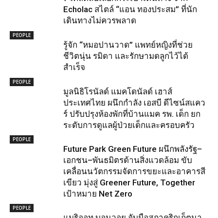
Echolac สไตล์ “แอน ทองประสม” ที่นัก
เดินทางไม่ควรพลาด
PEOPLE
รู้จัก “หมอปานวาด” แพทย์หญิงที่ช่วย
ชีวิตนุ่น รมิดา และรักษามดลูกไว้ได้
สำเร็จ
PEOPLE
มูลนิธิโรนัลด์ แมคโดนัลด์ เฮาส์
ประเทศไทย ผนึกกำลัง เอสบี ดีไซน์สแคว
ร์ ปรับปรุงห้องพักที่บ้านแมค รพ. เด็ก ยก
ระดับการดูแลผู้ป่วยเด็กและครอบครัว
PEOPLE
Future Park Green Future ผนึกพลังรัฐ–
เอกชน–พันธมิตรด้านสิ่งแวดล้อม ขับ
เคลื่อนนวัตกรรมจัดการขยะและอาคารสี
เขียว มุ่งสู่ Greener Future, Together
เป้าหมาย Net Zero
PEOPLE
แมริออท บอนวอย จับมือสภาคริกเก็ตนา