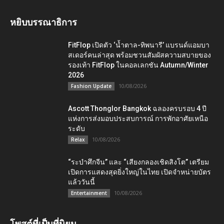
หยิบบรรณาธิการ
FitFlop เปิดตัว ‘น้ำตาล-ทิพนารี’ แบรนด์แอมบา
สเดอร์คนล่าสุด พร้อมชวนสัมผัสความสบายของ
รองเท้า FitFlop ในคอลเลกชัน Autumn/Winter
2026
10/08/2026
Fashion Update
Ascott Thonglor Bangkok ฉลองครบรอบ 4 ปี
แห่งการส่งมอบประสบการณ์ การพักอาศัยเหนือ
ระดับ
10/08/2026
Relax
“ระบำศึกจีน” และ “เสียงกลองเชิดสิงโต” เตรียม
เปิดการแสดงสุดยิ่งใหญ่ในไทย เปิดจำหน่ายบัตร
แล้ววันนี้
10/08/2026
Entertainment
โพสต์ที่เป็นที่นิยม