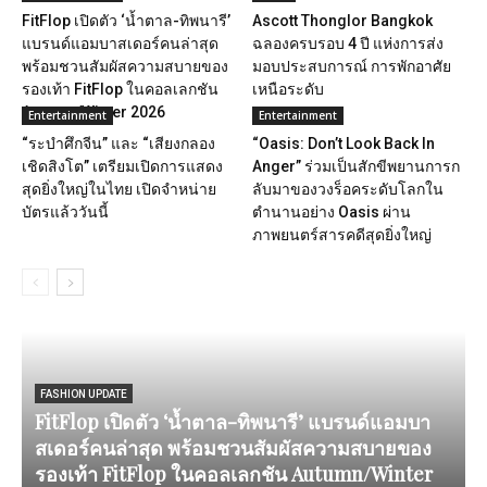
FitFlop เปิดตัว ‘น้ำตาล-ทิพนารี’
Ascott Thonglor Bangkok
แบรนด์แอมบาสเดอร์คนล่าสุด
ฉลองครบรอบ 4 ปี แห่งการส่ง
พร้อมชวนสัมผัสความสบายของ
มอบประสบการณ์ การพักอาศัย
รองเท้า FitFlop ในคอลเลกชัน
เหนือระดับ
Autumn/Winter 2026
Entertainment
Entertainment
“ระบำศึกจีน” และ “เสียงกลอง
“Oasis: Don’t Look Back In
เชิดสิงโต” เตรียมเปิดการแสดง
Anger” ร่วมเป็นสักขีพยานการก
สุดยิ่งใหญ่ในไทย เปิดจำหน่าย
ลับมาของวงร็อคระดับโลกใน
บัตรแล้ววันนี้
ตำนานอย่าง Oasis ผ่าน
ภาพยนตร์สารคดีสุดยิ่งใหญ่
FASHION UPDATE
FitFlop เปิดตัว ‘น้ำตาล-ทิพนารี’ แบรนด์แอมบา
สเดอร์คนล่าสุด พร้อมชวนสัมผัสความสบายของ
รองเท้า FitFlop ในคอลเลกชัน Autumn/Winter