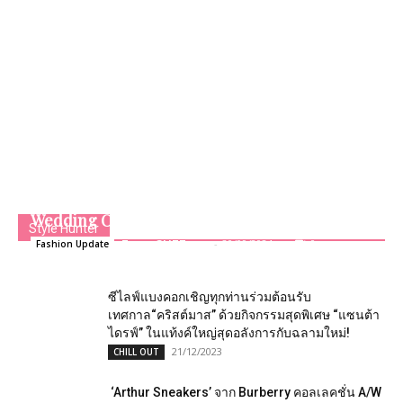
ฐิสา อวดลุคชุดเจ้าสาว ในคอลเลกชันล่าสุดของ
ห้องเสื้อ วนัช กูตูร์ “Pre-End of Year 2024
Wedding Collection”
Style Hunter
Team GLITZmag
-
20/09/2024
0
Fashion Update
ซีไลฟ์แบงคอกเชิญทุกท่านร่วมต้อนรับ
เทศกาล“คริสต์มาส” ด้วยกิจกรรมสุดพิเศษ “แซนต้า
ไดรฟ์” ในแท้งค์ใหญ่สุดอลังการกับฉลามใหม่!
21/12/2023
CHILL OUT
‘Arthur Sneakers’ จาก Burberry​ คอลเลคชั่น A/W