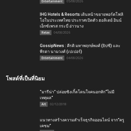
05/08/2026
Entertainment
IHG Hotels & Resorts เดินหน้าขยายพอร์ตโฟลิ
โอในประเทศไทย ประกาศเปิดตัว ฮอลิเดย์ อินน์
เอ็กซ์เพรส กระบี่ อ่าวนาง
04/08/2026
Relax
GossipNews : คีรติ มหาพฤกษ์พงศ์ (ยิปซี) และ
พีรดา นามวงศ์ (เปเปอร์)
04/08/2026
Entertainment
โพสต์ที่เป็นที่นิยม
“มารีน่า” ปล่อยซิงเกิ้ลโดนใจคนอกหัก“ไม่มี
เหตุผล”
02/12/2018
Art
แนวทางสร้างความสำเร็จธุรกิจออนไลน์ จาก”ครู
เคชม”