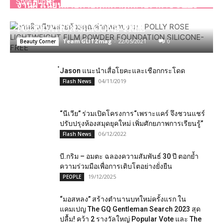
Style Hunter
งานผิวเนียนสวยด้วยคุณค่ากุหลาบงาม : POLLY
ROSE LIGHTWEIGHT FILM POWDER
FOUNDATION SILICONE-FREE
Team GLITZmag
-
22/05/2021
0
Beauty Corner
๋Jason แนะนำเสื่อโยคะและเชือกกระโดด
04/11/2019
Flash News
“นีเวีย” ร่วมเปิดโครงการ“เพราะแคร์ จึงชวนแชร์
ปรับปรุงห้องสมุดยุคใหม่ เพิ่มศักยภาพการเรียนรู้”
06/12/2022
Flash News
บี.กริม – อมตะ ฉลองความสัมพันธ์ 30 ปี ตอกย้ำ
ความร่วมมือเพื่อการเติบโตอย่างยั่งยืน
19/12/2025
PEOPLE
“มอสหลง” สร้างตำนานบทใหม่ครั้งแรก ใน
แคมเปญ The GQ Gentleman Search 2023 สุด
ปลื้ม! คว้า 2 รางวัลใหญ่ Popular Vote และ The