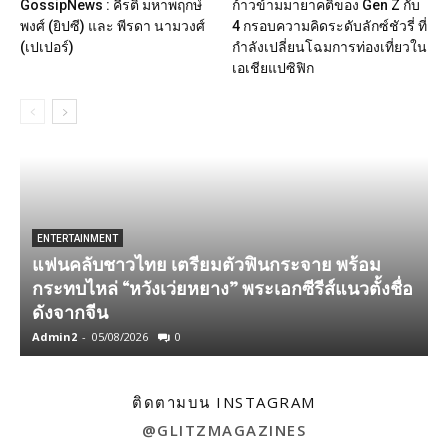
GossipNews : คีรติ มหาพฤกษ์
ก้าวข้ามมายาคติของ Gen Z กับ
พงศ์ (ยิปซี) และ พีรดา นามวงศ์
4 กรอบความคิดระดับลักซ์ชัวรี่ ที่
(เปเปอร์)
กำลังเปลี่ยนโฉมการท่องเที่ยวใน
เอเชียแปซิฟิก
ENTERTAINMENT
แฟนคลับชาวไทย เตรียมตัวฟินกระจาย พร้อม
กระทบไหล่ “หวังเว่ยหยาง” พระเอกซีรีส์แนวตั้งชื่อ
ดังจากจีน
เ
Admin2
-
05/08/2026
0
A
ติดตามบน INSTAGRAM
@GLITZMAGAZINES