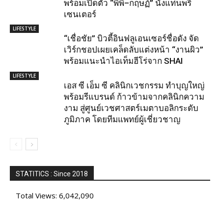
พร้อมเปิดตัว “พีพี–กฤษฏ์” นั่งแท่นพรี
เซนเตอร์
LIFESTYLE
“เชื่อชัย” บิวตี้อินฟลูเอนเซอร์ชื่อดัง จัด
เวิร์กชอปเผยเคล็ดลับแต่งหน้า “งานผิว”
พร้อมแนะนำไอเท็มฮีโร่จาก SHAI
LIFESTYLE
เอส ซี เอ็ม ซี คลินิกเวชกรรม ทำบุญใหญ่
พร้อมรีแบรนด์ ก้าวข้ามจากคลินิกความ
งาม สู่ศูนย์เวชศาสตร์เมตาบอลิกระดับ
ภูมิภาค โดยทีมแพทย์ผู้เชี่ยวชาญ
STATITICS : Since 2018
Total Views:
6,042,090