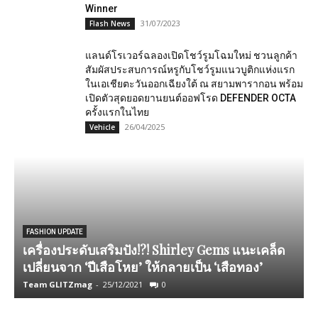
Winner
31/07/2023
Flash News
แลนด์โรเวอร์ฉลองเปิดโชว์รูมโฉมใหม่ ชวนลูกค้า
สัมผัสประสบการณ์หรูกับโชว์รูมแนวบูติกแห่งแรก
ในเอเชียตะวันออกเฉียงใต้ ณ สยามพารากอน พร้อม
เปิดตัวสุดยอดยานยนต์ออฟโรด DEFENDER OCTA
ครั้งแรกในไทย
26/04/2025
Vehicle
“
FASHION UPDATE
เครื่อง​ประดับ​เสริม​ปัง!?! Shirley Gems แนะเคล็ด
เปลี่ยนจาก ‘ปีเสือโหย’ ให้กลายเป็น ‘เสือทอง’
Team GLITZmag
-
25/12/2021
0
A