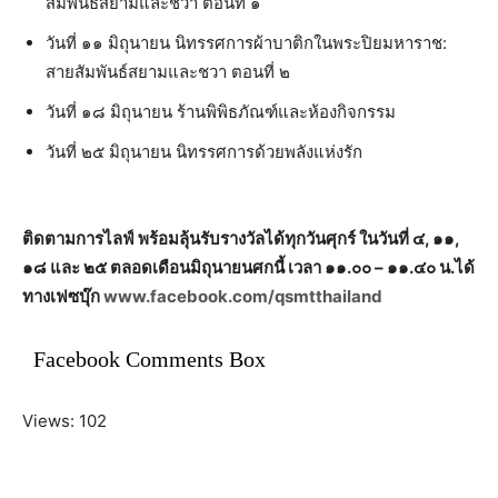
สัมพันธ์สยามและชวา ตอนที่ ๑
วันที่ ๑๑ มิถุนายน นิทรรศการผ้าบาติกในพระปิยมหาราช:
สายสัมพันธ์สยามและชวา ตอนที่ ๒
วันที่ ๑๘ มิถุนายน ร้านพิพิธภัณฑ์และห้องกิจกรรม
วันที่ ๒๕ มิถุนายน นิทรรศการด้วยพลังแห่งรัก
ติดตามการไลฟ์ พร้อมลุ้นรับรางวัลได้ทุกวันศุกร์ ในวันที่ ๔, ๑๑,
๑๘ และ ๒๕ ตลอดเดือนมิถุนายนศกนี้ เวลา ๑๑.๐๐ – ๑๑.๔๐ น.ได้
ทางเฟซบุ๊ก
www.facebook.com/qsmtthailand
Facebook Comments Box
Views: 102