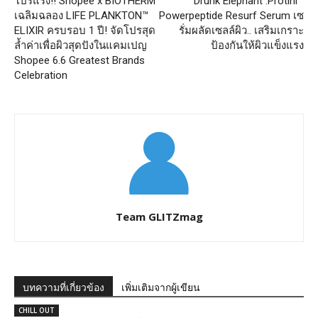
โปรแรง!! Shopee x BIOTHERM
Drunk Elephant :Protini™
เฉลิมฉลอง LIFE PLANKTON™
Powerpeptide Resurf Serum เซ
ELIXIR ครบรอบ 1 ปี! จัดโปรสุด
รั่มผลัดเซลล์ผิว.. เสริมเกราะ
ล้ำค่าเพื่อผิวสุดปังในแคมเปญ
ป้องกันให้ผิวแข็งแรง
Shopee 6.6 Greatest Brands
Celebration
Team GLITZmag
บทความที่เกี่ยวข้อง
เพิ่มเติมจากผู้เขียน
CHILL OUT