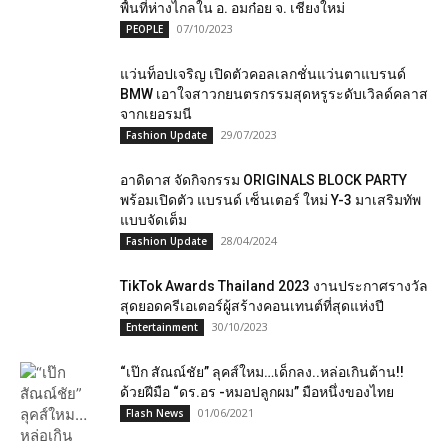
พื้นที่ห่างไกลใน อ. อมก๋อย จ. เชียงใหม่
07/10/2023
PEOPLE
แว่นท็อปเจริญ เปิดตัวคอลเลกชั่นแว่นตาแบรนด์
BMW เอาใจสาวกยนตรกรรมสุดหรูระดับเวิลด์คลาส
จากเยอรมนี
29/07/2023
Fashion Update
อาดิดาส จัดกิจกรรม ORIGINALS BLOCK PARTY
พร้อมเปิดตัว แบรนด์ เซ็นเตอร์ ใหม่ Y-3 มาเสริมทัพ
แบบจัดเต็ม
28/04/2024
Fashion Update
TikTok Awards Thailand 2023 งานประกาศรางวัล
สุดยอดครีเอเตอร์ผู้สร้างคอนเทนต์ที่สุดแห่งปี
30/10/2023
Entertainment
“เป๊ก สัณณ์ชัย” ลุคส์ใหม…เด็กลง..หล่อเกินต้าน!!
ด้วยฝีมือ “ดร.อร -หมอปลูกผม” มือหนึ่งของไทย
01/06/2021
Flash News