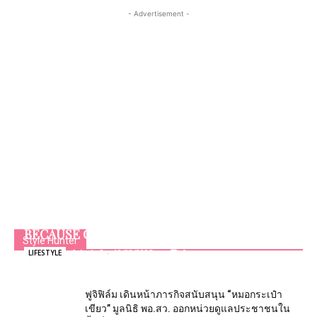
- Advertisement -
BECAUSE OF LOVE : Boucheron
Style Hunter
Admin2
-
10/02/2025
0
LIFESTYLE
ฟูจิฟิล์ม เดินหน้าภารกิจสนับสนุน “หมอกระเป๋า
เขียว” มูลนิธิ พอ.สว. ออกหน่วยดูแลประชาชนใน