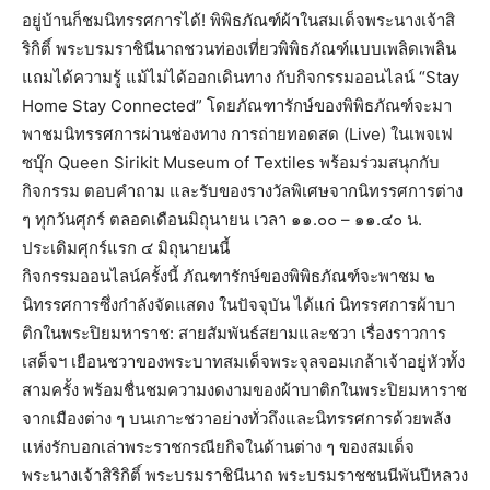
อยู่บ้านก็ชมนิทรรศการได้! พิพิธภัณฑ์ผ้าในสมเด็จพระนางเจ้าสิ
ริกิติ์ พระบรมราชินีนาถชวนท่องเที่ยวพิพิธภัณฑ์แบบเพลิดเพลิน
แถมได้ความรู้ แม้ไม่ได้ออกเดินทาง กับกิจกรรมออนไลน์ “Stay
Home Stay Connected” โดยภัณฑารักษ์ของพิพิธภัณฑ์จะมา
พาชมนิทรรศการผ่านช่องทาง การถ่ายทอดสด (Live) ในเพจเฟ
ซบุ๊ก Queen Sirikit Museum of Textiles พร้อมร่วมสนุกกับ
กิจกรรม ตอบคำถาม และรับของรางวัลพิเศษจากนิทรรศการต่าง
ๆ ทุกวันศุกร์ ตลอดเดือนมิถุนายน เวลา ๑๑.๐๐ – ๑๑.๔๐ น.
ประเดิมศุกร์แรก ๔ มิถุนายนนี้
กิจกรรมออนไลน์ครั้งนี้ ภัณฑารักษ์ของพิพิธภัณฑ์จะพาชม ๒
นิทรรศการซึ่งกำลังจัดแสดง ในปัจจุบัน ได้แก่ นิทรรศการผ้าบา
ติกในพระปิยมหาราช: สายสัมพันธ์สยามและชวา เรื่องราวการ
เสด็จฯ เยือนชวาของพระบาทสมเด็จพระจุลจอมเกล้าเจ้าอยู่หัวทั้ง
สามครั้ง พร้อมชื่นชมความงดงามของผ้าบาติกในพระปิยมหาราช
จากเมืองต่าง ๆ บนเกาะชวาอย่างทั่วถึงและนิทรรศการด้วยพลัง
แห่งรักบอกเล่าพระราชกรณียกิจในด้านต่าง ๆ ของสมเด็จ
พระนางเจ้าสิริกิติ์ พระบรมราชินีนาถ พระบรมราชชนนีพันปีหลวง