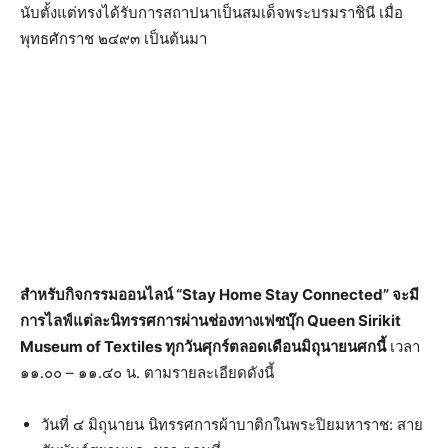
นับตั้งแต่ทรงได้รับการสถาปนาเป็นสมเด็จพระบรมราชินี เมื่อ
พุทธศักราช ๒๔๙๓ เป็นต้นมา
สำหรับกิจกรรมออนไลน์ “Stay Home Stay Connected” จะมี
การไลฟ์แต่ละนิทรรศการผ่านช่องทางเฟซบุ๊ก Queen Sirikit
Museum of Textiles ทุกวันศุกร์ตลอดเดือนมิถุนายนศกนี้
เวลา
๑๑.๐๐ – ๑๑.๔๐ น. ตามรายละเอียดดังนี้
วันที่ ๔ มิถุนายน นิทรรศการผ้าบาติกในพระปิยมหาราช: สาย