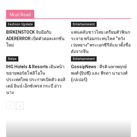
Must Read
Fashion Update
Entertainment
BIRKENSTOCK จับมือกับ
แฟนคลับชาวไทย เตรียมตัวฟินก
ADERERROR เปิดตัวคอลเลกชั่น
ระจาย พร้อมกระทบไหล่ “หวัง
ใหม่
เว่ยหยาง” พระเอกซีรีส์แนวตั้งชื่อ
ดังจากจีน
Relax
Entertainment
IHG Hotels & Resorts เดินหน้า
GossipNews : คีรติ มหาพฤกษ์
ขยายพอร์ตโฟลิโอใน
พงศ์ (ยิปซี) และ พีรดา นามวงศ์
ประเทศไทย ประกาศเปิดตัว ฮอลิ
(เปเปอร์)
เดย์ อินน์ เอ็กซ์เพรส กระบี่ อ่าว
นาง