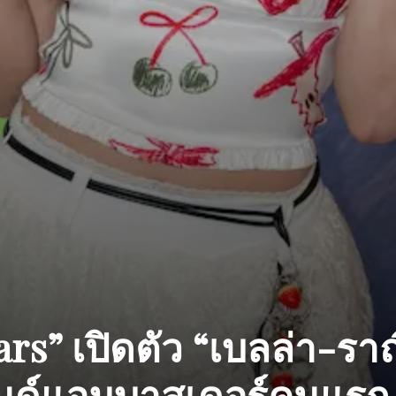
ars” เปิดตัว “เบลล่า-รา
นด์แอมบาสเดอร์คนแรก