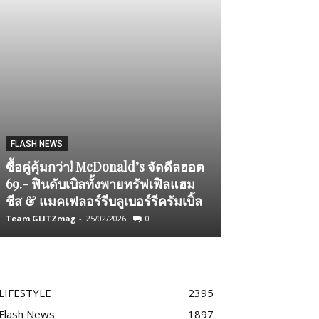
BEAUTY CORNER
FLASH NEWS
หนาวนี้! ชวนเ
ซื้อคู่คุ้มกว่า! McDonald’s จัดดีลฮอต
iblanc Langsa
69.- ฟินดับเบิลทั้งพายทรัฟเฟิลแฮม
SPF50 PA++ คร
ชีส & แมคเฟลอร์รีบลูเบอร์รีครัมเบิ้ล
ปกป้องครบจบใน
Team GLITZmag
-
25/02/2026
0
Admin2
-
22/12/2025
LIFESTYLE
2395
Flash News
1897