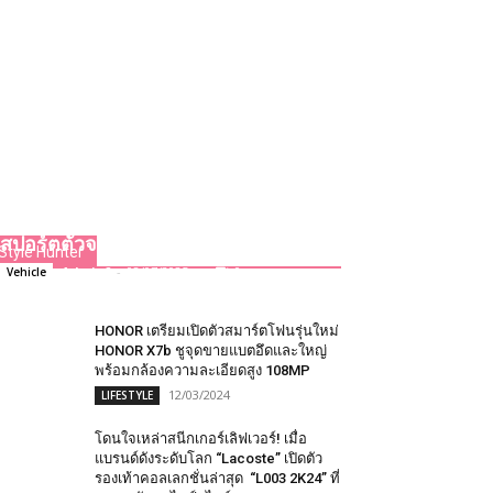
แอสตัน มาร์ติน แบงคอก จัดเต็มหนัง
ดังรอบพิเศษ ‘F1 เดอะมูฟวี่’ มอบสุด
ยอดความบันเทิง เพื่อสาวกมอเตอร์
สปอร์ตตัวจริง!
Style Hunter
Admin2
-
08/07/2025
0
Vehicle
HONOR เตรียมเปิดตัวสมาร์ตโฟนรุ่นใหม่
HONOR X7b ชูจุดขายแบตอึดและใหญ่
พร้อมกล้องความละเอียดสูง 108MP
12/03/2024
LIFESTYLE
โดนใจเหล่าสนีกเกอร์เลิฟเวอร์! เมื่อ
แบรนด์ดังระดับโลก “Lacoste” เปิดตัว
รองเท้าคอลเลกชั่นล่าสุด “L003 2K24” ที่