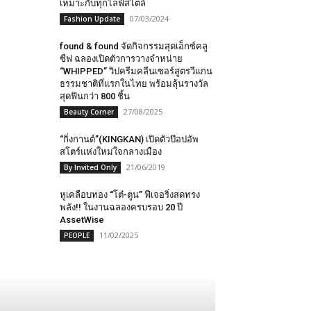
เหมาะกับทุกไลฟ์สไตล์
07/03/2024
Fashion Update
found & found จัดกิจกรรมสุดเอ็กซ์คลู
ซีฟ ฉลองเปิดตัวการวางจำหน่าย
“WHIPPED” วิปครีมคลีนเซอร์สูตรวีแกน
ธรรมชาติที่แรกในไทย พร้อมลุ้นรางวัล
สุดฟินกว่า 800 ชิ้น
27/08/2025
Beauty Corner
“กิ่งกานต์”(KINGKAN) เปิดตัวป๊อปอัพ
สโตร์แห่งใหม่ใจกลางเมือง
21/06/2019
By Invited Only
หูเคลือบทอง “โต๋-ตูน” ฟีเจอริ่งสดทรง
พลัง!! ในงานฉลองครบรอบ 20 ปี
AssetWise
11/02/2025
PEOPLE