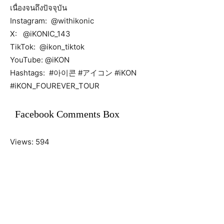
เนื่องจนถึงปัจจุบัน
Instagram: @withikonic
X: @iKONIC_143
TikTok: @ikon_tiktok
YouTube: @iKON
Hashtags: #아이콘 #アイコン #iKON
#iKON_FOUREVER_TOUR
Facebook Comments Box
Views: 594