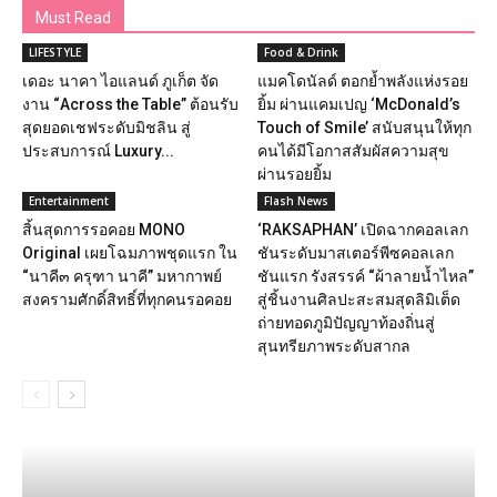
Must Read
LIFESTYLE
Food & Drink
เดอะ นาคา ไอแลนด์ ภูเก็ต จัด
แมคโดนัลด์ ตอกย้ำพลังแห่งรอย
งาน “Across the Table” ต้อนรับ
ยิ้ม ผ่านแคมเปญ ‘McDonald’s
สุดยอดเชฟระดับมิชลิน สู่
Touch of Smile’ สนับสนุนให้ทุก
ประสบการณ์ Luxury...
คนได้มีโอกาสสัมผัสความสุข
ผ่านรอยยิ้ม
Entertainment
Flash News
สิ้นสุดการรอคอย MONO
‘RAKSAPHAN’ เปิดฉากคอลเลก
Original เผยโฉมภาพชุดแรก ใน
ชันระดับมาสเตอร์พีซคอลเลก
“นาคี๓ ครุฑา นาคี” มหากาพย์
ชันแรก รังสรรค์ “ผ้าลายน้ำไหล”
สงครามศักดิ์สิทธิ์ที่ทุกคนรอคอย
สู่ชิ้นงานศิลปะสะสมสุดลิมิเต็ด
ถ่ายทอดภูมิปัญญาท้องถิ่นสู่
สุนทรียภาพระดับสากล