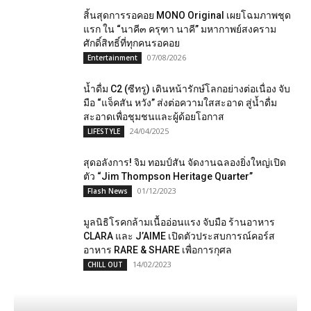
สิ้นสุดการรอคอย MONO Original เผยโฉมภาพชุด
แรก ใน “นาคี๓ ครุฑา นาคี” มหากาพย์สงคราม
ศักดิ์สิทธิ์ที่ทุกคนรอคอย
07/08/2026
Entertainment
น้ำดื่ม C2 (ซีทรู) เดินหน้ารักษ์โลกอย่างต่อเนื่อง จับ
มือ “แจ็คสัน หวัง” ส่งต่อความใสสะอาด สู่น้ำดื่ม
สะอาดเพื่อชุมชนและผู้ด้อยโอกาส
24/04/2025
LIFESTYLE
สุดอลังการ! จิม ทอมป์สัน จัดงานฉลองยิ่งใหญ่เปิด
ตัว “Jim Thompson Heritage Quarter”
01/12/2023
Flash News
มูลนิธิโรคกล้ามเนื้ออ่อนแรง จับมือ ร้านอาหาร
CLARA และ J’AIME เปิดตัวประสบการณ์คอร์ส
อาหาร RARE & SHARE เพื่อการกุศล
14/02/2023
CHILL OUT