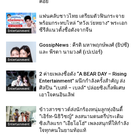
คอย
แฟนคลับชาวไทย เตรียมตัวฟินกระจาย
พร้อมกระทบไหล่ “หวังเว่ยหยาง” พระเอก
ซีรีส์แนวตั้งชื่อดังจากจีน
Entertainment
GossipNews : คีรติ มหาพฤกษ์พงศ์ (ยิปซี)
และ พีรดา นามวงศ์ (เปเปอร์)
Entertainment
2 ค่ายเพลงชื่อดัง “A BEAR DAY – Rising
Entertainment” ผนึกกำลังครั้งสำคัญ ส่ง
ศิลปิน “เบสท์ – เบลล์” ปล่อยซิงเกิ้ลพิเศษ
Entertainment
เอาใจคนอินเลิฟ
ข้าวสารซาวด์ส่งนักร้องหนุ่มลูกทุ่งอินดี้
“เอิร์ท-นิธิวิชญ์” ลงสนามดนตรีประเดิม
ซิงเกิลแรก “เอียโอโฮ่” เพลงสนุกที่ให้กำลัง
Entertainment
ใจทุกคนในยามท้อแท้