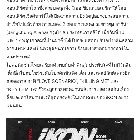
คอนเสิร์ตทั่วโลกซึ่งครอบคลุมทั้ง ในเอเชียและอเมริกาใต้โดย
คอนเสิร์ตเวิลด์ทัวร์นี้ได้เปิดฉากความยิ่งใหญ่อย่างประสบความ
สำเร็จไปแล้วด้วย การแสดง 2 รอบการแสดง ณ ชางชุง อารีน่า
(Jangchung Arena) กรุงโซล ประเทศเกาหลีใต้ เมื่อวันที่ 16
และ 17 พฤษภาคมที่ผ่านมาซึ่งได้รับกระแสตอบรับอย่างล้นหลาม
จากแฟนๆและเป็นตัวจุดชนวนความร้อนแรงส่งต่อมายังทัวร์ใน
ต่างประเทศ
ไอคอนิกชาวไทยเตรียมตัวพบกับค่ำคืนสุดประทับใจที่ไม่มีวันลืม
เต็มอิ่มไปกับโชว์ระดับโปรดักชันจัด เต็ม และเพลย์ลิสต์เพลงฮิต
ตลอดกาล อาทิ “LOVE SCENARIO”, “KILLING ME” และ
“RHYTHM TA” ซึ่งจะถูกถ่ายทอดผ่านพลังการแสดงสดอันเลื่อง
ชื่อและคาริสมาบนเวทีสุดทรงพลังในแบบฉบับของ iKON อย่าง
แน่นอน