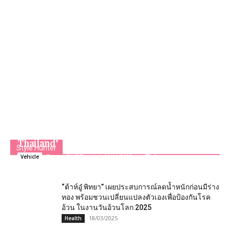
MGC-ASIA เดินหน้าธุรกิจ ซิกท์ รถเช่า
ประเทศไทย ร่วมกระตุ้นการท่องเที่ยว ผ่าน
แคมเปญ ‘TATxAIS 5G:Welcome Back to
Thailand’
Style Hunter
Team GLITZmag
-
16/11/2023
0
Vehicle
“ต้าห์อู๋ พิทยา” เผยประสบการณ์ลดน้ำหนักก่อนมีร่าง
ทอง พร้อมชวนเปลี่ยนแปลงตัวเองเพื่อป้องกันโรค
อ้วน ในงานวันอ้วนโลก 2025
18/03/2025
Health