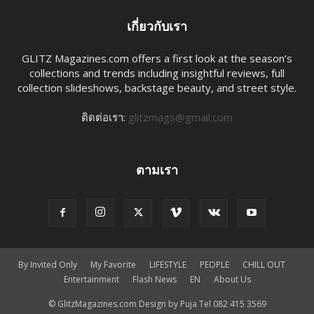
เกี่ยวกับเรา
GLITZ Magazines.com offers a first look at the season’s
collections and trends including insightful reviews, full
collection slideshows, backstage beauty, and street style.
ติดต่อเรา:
glitzmags@gmail.com
ตามเรา
By Invited Only
My Favorite
LIFESTYLE
PEOPLE
CHILL OUT
Entertainment
Flash News
EN​
About Us
© GlitzMagazines.com Design by Puja Tel 082 415 3569