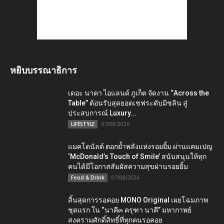
หยิบบรรณาธิการ
เดอะ นาคา ไอแลนด์ ภูเก็ต จัดงาน “Across the
Table” ต้อนรับสุดยอดเชฟระดับมิชลิน สู่
ประสบการณ์ Luxury...
07/08/2026
LIFESTYLE
แมคโดนัลด์ ตอกย้ำพลังแห่งรอยยิ้ม ผ่านแคมเปญ
‘McDonald’s Touch of Smile’ สนับสนุนให้ทุก
คนได้มีโอกาสสัมผัสความสุขผ่านรอยยิ้ม
07/08/2026
Food & Drink
สิ้นสุดการรอคอย MONO Original เผยโฉมภาพ
ชุดแรก ใน “นาคี๓ ครุฑา นาคี” มหากาพย์
สงครามศักดิ์สิทธิ์ที่ทุกคนรอคอย