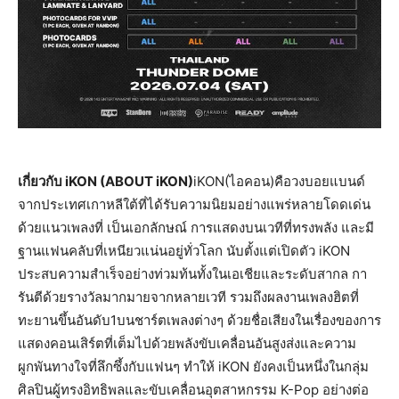
เกี่ยวกับ iKON (ABOUT iKON)
iKON(ไอคอน)คือวงบอยแบนด์
จากประเทศเกาหลีใต้ที่ได้รับความนิยมอย่างแพร่หลายโดดเด่น
ด้วยแนวเพลงที่ เป็นเอกลักษณ์ การแสดงบนเวทีที่ทรงพลัง และมี
ฐานแฟนคลับที่เหนียวแน่นอยู่ทั่วโลก นับตั้งแต่เปิดตัว iKON
ประสบความสำเร็จอย่างท่วมท้นทั้งในเอเชียและระดับสากล กา
รันตีด้วยรางวัลมากมายจากหลายเวที รวมถึงผลงานเพลงฮิตที่
ทะยานขึ้นอันดับ1บนชาร์ตเพลงต่างๆ ด้วยชื่อเสียงในเรื่องของการ
แสดงคอนเสิร์ตที่เต็มไปด้วยพลังขับเคลื่อนอันสูงส่งและความ
ผูกพันทางใจที่ลึกซึ้งกับแฟนๆ ทำให้ iKON ยังคงเป็นหนึ่งในกลุ่ม
ศิลปินผู้ทรงอิทธิพลและขับเคลื่อนอุตสาหกรรม K-Pop อย่างต่อ