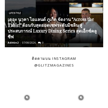
LIFESTYLE
เดอะ นาคา ไอแลนด์ ภูเก็ต จัดงาน “Across the
Table” ต้อนรับสุดยอดเชฟระดับมิชลิน สู่
ประสบการณ์ Luxury Dining Series สุดเอ็กซ์คลู
ซีฟ
Admin2
-
07/08/2026
0
A
ติดตามบน INSTAGRAM
@GLITZMAGAZINES