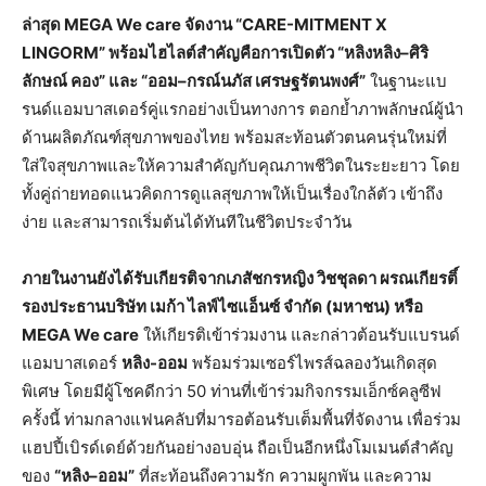
ล่าสุด MEGA We care จัดงาน “CARE-MITMENT X
LINGORM” พร้อมไฮไลต์สำคัญคือการเปิดตัว “หลิงหลิง–ศิริ
ลักษณ์ คอง” และ “ออม–กรณ์นภัส เศรษฐรัตนพงศ์”
ในฐานะแบ
รนด์แอมบาสเดอร์คู่แรกอย่างเป็นทางการ ตอกย้ำภาพลักษณ์ผู้นำ
ด้านผลิตภัณฑ์สุขภาพของไทย พร้อมสะท้อนตัวตนคนรุ่นใหม่ที่
ใส่ใจสุขภาพและให้ความสำคัญกับคุณภาพชีวิตในระยะยาว โดย
ทั้งคู่ถ่ายทอดแนวคิดการดูแลสุขภาพให้เป็นเรื่องใกล้ตัว เข้าถึง
ง่าย และสามารถเริ่มต้นได้ทันทีในชีวิตประจำวัน
ภายในงานยังได้รับเกียรติจากเภสัชกรหญิง วิชชุลดา ผรณเกียรติ์
รองประธานบริษัท เมก้า ไลฟ์ไซแอ็นซ์ จำกัด (มหาชน) หรือ
MEGA We care
ให้เกียรติเข้าร่วมงาน และกล่าวต้อนรับแบรนด์
แอมบาสเดอร์
หลิง-ออม
พร้อมร่วมเซอร์ไพรส์ฉลองวันเกิดสุด
พิเศษ โดยมีผู้โชคดีกว่า 50 ท่านที่เข้าร่วมกิจกรรมเอ็กซ์คลูซีฟ
ครั้งนี้ ท่ามกลางแฟนคลับที่มารอต้อนรับเต็มพื้นที่จัดงาน เพื่อร่วม
แฮปปี้เบิรด์เดย์ด้วยกันอย่างอบอุ่น ถือเป็นอีกหนึ่งโมเมนต์สำคัญ
ของ
“หลิง–ออม”
ที่สะท้อนถึงความรัก ความผูกพัน และความ