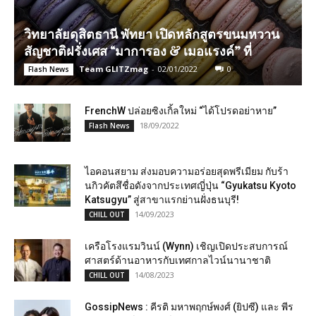
วิทยาลัยดุสิตธานี พัทยา เปิดหลักสูตรขนมหวาน
สัญชาติฝรั่งเศส “มาการอง & เมอแรงค์” ที่
Team GLITZmag
-
02/01/2022
0
Flash News
FrenchW ปล่อยซิงเกิ้ลใหม่ “ได้โปรดอย่าหาย”
18/09/2022
Flash News
ไอคอนสยาม ส่งมอบความอร่อยสุดพรีเมียม กับร้า
นกิวคัตสึชื่อดังจากประเทศญี่ปุ่น “Gyukatsu Kyoto
Katsugyu” สู่สาขาแรกย่านฝั่งธนบุรี!
14/09/2023
CHILL OUT
เครือโรงแรมวินน์ (Wynn) เชิญเปิดประสบการณ์
ศาสตร์ด้านอาหารกับเทศกาลไวน์นานาชาติ
14/08/2023
CHILL OUT
GossipNews : คีรติ มหาพฤกษ์พงศ์ (ยิปซี) และ พีร