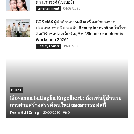
ดา นามวงศ์ (เปเปอร์)
04/08/2026
Entertainment
COSMAX ผู้นำด้านการผลิตเครื่องสำอางจาก
ประเทศเกาหลี ยกระดับ Beauty Innovation ในไทย
จัดเวิร์กชอปสุดเอ็กซ์คลูซีฟ “Skincare Alchemist
Workshop 2026”
19/03/2026
Beauty Corner
PEOPLE
Giovanna Battaglia Engelbert : นั่งแท่นผู้อำนวย
น
การฝ่ายสร้างสรรค์คนใหม่ของสวารอฟสกี้
ซ
Team GLITZmag
-
20/05/2020
0
T