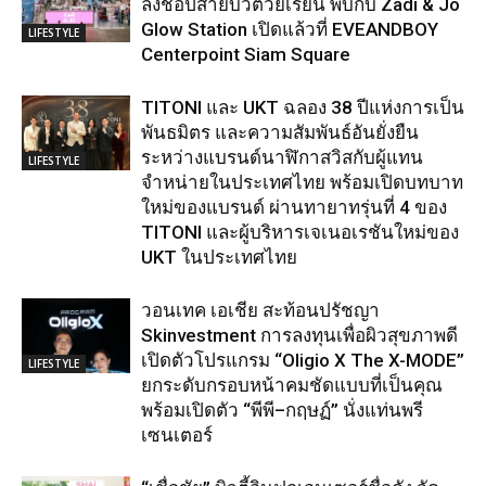
ล่งช้อปสายบิวตี้วัยเรียน พบกับ Zadi & Jo
Glow Station เปิดแล้วที่ EVEANDBOY
LIFESTYLE
Centerpoint Siam Square
TITONI และ UKT ฉลอง 38 ปีแห่งการเป็น
พันธมิตร และความสัมพันธ์อันยั่งยืน
ระหว่างแบรนด์นาฬิกาสวิสกับผู้แทน
LIFESTYLE
จำหน่ายในประเทศไทย พร้อมเปิดบทบาท
ใหม่ของแบรนด์ ผ่านทายาทรุ่นที่ 4 ของ
TITONI และผู้บริหารเจเนอเรชันใหม่ของ
UKT ในประเทศไทย
วอนเทค เอเชีย สะท้อนปรัชญา
Skinvestment การลงทุนเพื่อผิวสุขภาพดี
เปิดตัวโปรแกรม “Oligio X The X-MODE”
LIFESTYLE
ยกระดับกรอบหน้าคมชัดแบบที่เป็นคุณ
พร้อมเปิดตัว “พีพี–กฤษฏ์” นั่งแท่นพรี
เซนเตอร์