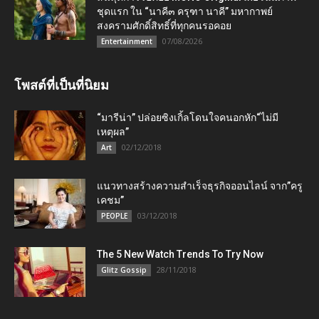
ชุดแรก ใน “นาคี๓ ครุฑา นาคี” มหากาพย์
สงครามศักดิ์สิทธิ์ที่ทุกคนรอคอย
07/08/2026
Entertainment
โพสต์ที่เป็นที่นิยม
“มารีน่า” ปล่อยซิงเกิ้ลโดนใจคนอกหัก“ไม่มี
เหตุผล”
02/12/2018
Art
แนวทางสร้างความสำเร็จธุรกิจออนไลน์ จาก”ครู
เคชม”
03/12/2018
PEOPLE
The 5 New Watch Trends To Try Now
28/11/2018
Glitz Gossip