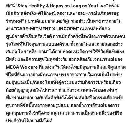
ทัศน์ “Stay Healthy & Happy as Long as You Live” พร้อม
เปิดตัว“หลิงหลิง–ศิริลักษณ์ คอง” และ “ออม–กรณ์นภัส เศรษฐ
รัตนพงศ์” แบรนด์แอมบาสเดอร์คู่แรกอย่างเป็นทางการ ภายใน
งาน “CARE-MITMENT X LINGORM” ณ ลานลิฟต์แก้ว
ศูนย์การค้าเซ็นทรัลเวิลด์ การเปิดตัวครั้งนี้สะท้อนภาพตัวแทนคน
รุ่นใหม่ที่ใส่ใจสุขภาพแบบองค์รวม ทั้งภายในและภายนอกอย่าง
สมดุล โดย “หลิง–ออม” ได้ถ่ายทอดแนวคิดการใช้ชีวิตที่แข็งแรง
มีพลัง และมีความสุขในทุกช่วงวัย สอดคล้องกับเจตนารมณ์ของ
MEGA We care ที่มุ่งส่งเสริมให้คนไทยมีสุขภาพดีและมีคุณภาพ
ชีวิตที่ยืนยาวอย่างมีคุณภาพ บรรยากาศภายในงานเป็นไปอย่าง
อบอุ่นและเป็นกันเอง โดยทั้งคู่ควงแขนร่วมกิจกรรมพร้อมเกี่ยว
ก้อยสัญญาดูแลกันไปนาน ๆ ท่ามกลางความสนใจของแฟน ๆ
ที่มาร่วมงานอย่างคับคั่ง อีกทั้งยังได้ร่วมสัมผัสกิจกรรมเพื่อคนรัก
สุขภาพที่จัดขึ้นหลากหลายรูปแบบ ตอกย้ำภาพลักษณ์ของการ
ดูแลสุขภาพที่เข้าถึงง่าย สนุก และสามารถเป็นส่วนหนึ่งของชีวิต
ประจำวันได้อย่างมีสไตล์