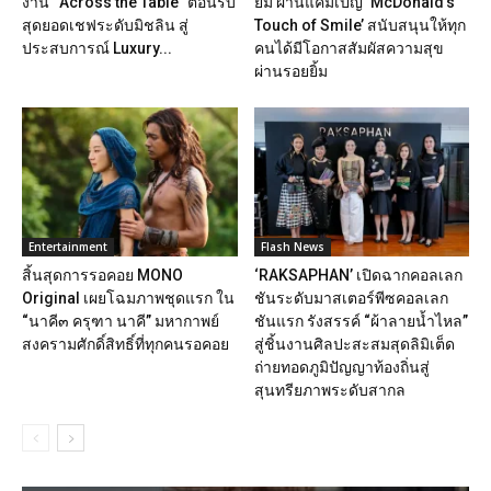
งาน “Across the Table” ต้อนรับ
ยิ้ม ผ่านแคมเปญ ‘McDonald’s
สุดยอดเชฟระดับมิชลิน สู่
Touch of Smile’ สนับสนุนให้ทุก
ประสบการณ์ Luxury...
คนได้มีโอกาสสัมผัสความสุข
ผ่านรอยยิ้ม
Entertainment
Flash News
สิ้นสุดการรอคอย MONO
‘RAKSAPHAN’ เปิดฉากคอลเลก
Original เผยโฉมภาพชุดแรก ใน
ชันระดับมาสเตอร์พีซคอลเลก
“นาคี๓ ครุฑา นาคี” มหากาพย์
ชันแรก รังสรรค์ “ผ้าลายน้ำไหล”
สงครามศักดิ์สิทธิ์ที่ทุกคนรอคอย
สู่ชิ้นงานศิลปะสะสมสุดลิมิเต็ด
ถ่ายทอดภูมิปัญญาท้องถิ่นสู่
สุนทรียภาพระดับสากล