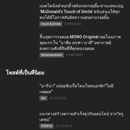
แมคโดนัลด์ ตอกย้ำพลังแห่งรอยยิ้ม ผ่านแคมเปญ
‘McDonald’s Touch of Smile’ สนับสนุนให้ทุก
คนได้มีโอกาสสัมผัสความสุขผ่านรอยยิ้ม
07/08/2026
Food & Drink
สิ้นสุดการรอคอย MONO Original เผยโฉมภาพ
ชุดแรก ใน “นาคี๓ ครุฑา นาคี” มหากาพย์
สงครามศักดิ์สิทธิ์ที่ทุกคนรอคอย
07/08/2026
Entertainment
โพสต์ที่เป็นที่นิยม
“มารีน่า” ปล่อยซิงเกิ้ลโดนใจคนอกหัก“ไม่มี
เหตุผล”
02/12/2018
Art
แนวทางสร้างความสำเร็จธุรกิจออนไลน์ จาก”ครู
เคชม”
03/12/2018
PEOPLE