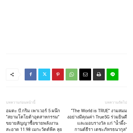
บทความก่อนหน้านี้
บทความถัดไป
อมตะ บี.กริม เพาเวอร์ 5 ผนึก
“The World is TRUE” งามสมม
“สยามโตโยต้าอุตสาหกรรม”
งอย่างมีคุณค่า True5G ร่วมยินดี
ขยายสัญญาซื้อขายพลังงาน
และมอบรางวัล แก่ “น้ำผึ้ง-
สะอาด 11.98 เมกะวัตต์พีค ลุย
กานต์ธีรา เตชะภัทรธนากุล”