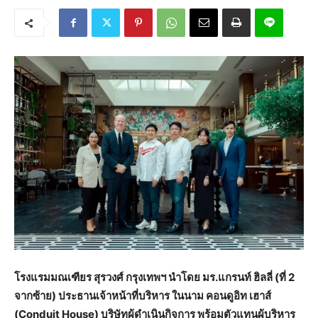
โรงแรมมณเฑียร สุรวงศ์ กรุงเทพฯ นำโดย มร.แกรนท์ ฮิลลี่ (ที่ 2
จากซ้าย) ประธานเจ้าหน้าที่บริหาร ในนาม คอนดูอิท เฮาส์
(Conduit House) บริษัทผู้ดำเนินกิจการ พร้อมตัวแทนผู้บริหาร