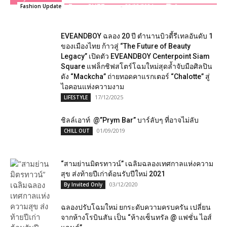
Team GLITZmag
-
22/08/2024
0
Fashion Update
EVEANDBOY ฉลอง 20 ปี ตำนานบิวตี้รีเทลอันดับ 1
ของเมืองไทย ก้าวสู่ “The Future of Beauty
Legacy” เปิดตัว EVEANDBOY Centerpoint Siam
Square แฟล็กชิฟสโตร์โฉมใหม่สุดล้ำจับมือศิลปิน
ดัง “Mackcha” ถ่ายทอดคาแรกเตอร์ “Chalotte” สู่
ไอคอนแห่งความงาม
17/12/2025
LIFESTYLE
ชิลล์เอาท์ @”Prym Bar” บาร์ลับๆ ที่อาจไม่ลับ
01/09/2019
CHILL OUT
“สามย่านมิตรทาวน์” เฉลิมฉลองเทศกาลแห่งความ
สุข ส่งท้ายปีเก่าต้อนรับปีใหม่ 2021
03/12/2020
By Invited Only
ฉลองปรับโฉมใหม่ ยกระดับความครบครัน เปลี่ยน
จากห้างโรบินสัน เป็น “ห้างเซ็นทรัล @ แฟชั่น ไอส์