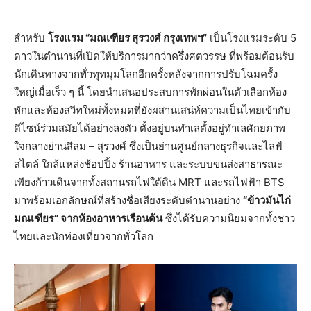
สำหรับ
โรงแรม “มณเฑียร สุรวงศ์ กรุงเทพฯ”
เป็นโรงแรมระดับ 5
ดาวในตำนานที่เปิดให้บริการมากว่าครึ่งศตวรรษ ที่พร้อมต้อนรับ
นักเดินทางจากทั่วทุทมุมโลกอีกครั้งหลังจากการปรับโฉมครั้ง
ใหญ่เมื่อเร็ว ๆ นี้ โดยนำเสนอประสบการพักผ่อนในตัวเลือกห้อง
พักและห้องสวีทใหม่ทั้งหมดที่ยังผสานเสน่ห์ความเป็นไทยเข้ากับ
ดีไซน์ร่วมสมัยได้อย่างลงตัว ตั้งอยู่บนทำเลตั้งอยู่ทำเลศักยภาพ
ใจกลางย่านสีลม – สุรวงศ์ ซึ่งเป็นย่านศูนย์กลางธุรกิจและไลฟ์
สไตล์ ใกล้แหล่งช้อปปิ้ง ร้านอาหาร และระบบขนส่งสาธารณะ
เพียงก้าวเดินจากทั้งสถานรถไฟใต้ดิน MRT และรถไฟฟ้า BTS
มาพร้อมเอกลักษณ์ที่สร้างชื่อเสียงระดับตำนานอย่าง
“ข้าวมันไก่
มณเฑียร” จากห้องอาหารเรือนต้น
ซึ่งได้รับความนิยมจากทั้งชาว
ไทยและนักท่องเที่ยวจากทั่วโลก