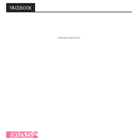
FACEBOOK
- Advertisement -
“ทิสโชต์” (Tissot) ร่วมเฉลิมฉลองครบรอบ 75 ปี
การแข่งขันโมโตจีพี (MotoGP™)
Style Hunter