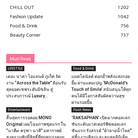
CHILL OUT
1202
Fashion Update
1042
Food & Drink
756
Beauty Corner
737
Must Read
LIFESTYLE
Food & Drink
เดอะ นาคา ไอแลนด์ ภูเก็ต จัด
แมคโดนัลด์ ตอกย้ำพลังแห่งรอย
งาน “Across the Table” ต้อนรับ
ยิ้ม ผ่านแคมเปญ ‘McDonald’s
สุดยอดเชฟระดับมิชลิน สู่
Touch of Smile’ สนับสนุนให้ทุก
ประสบการณ์ Luxury...
คนได้มีโอกาสสัมผัสความสุข
ผ่านรอยยิ้ม
Entertainment
Flash News
สิ้นสุดการรอคอย MONO
‘RAKSAPHAN’ เปิดฉากคอลเลก
Original เผยโฉมภาพชุดแรก ใน
ชันระดับมาสเตอร์พีซคอลเลก
“นาคี๓ ครุฑา นาคี” มหากาพย์
ชันแรก รังสรรค์ “ผ้าลายน้ำไหล”
สงครามศักดิ์สิทธิ์ที่ทุกคนรอคอย
สู่ชิ้นงานศิลปะสะสมสุดลิมิเต็ด