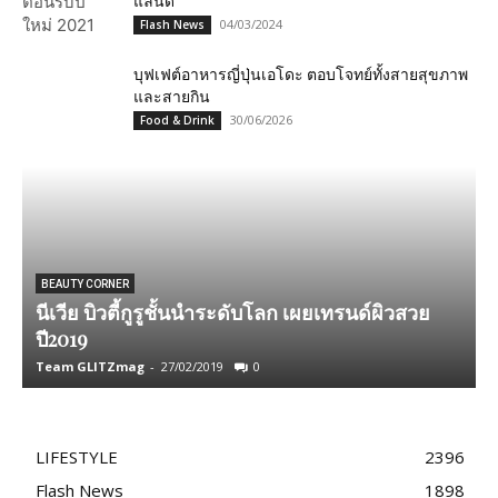
แลนด์”
04/03/2024
Flash News
บุฟเฟต์อาหารญี่ปุ่นเอโดะ ตอบโจทย์ทั้งสายสุขภาพ
และสายกิน
30/06/2026
Food & Drink
BEAUTY CORNER
นีเวีย บิวตี้กูรูชั้นนำระดับโลก เผยเทรนด์ผิวสวย
ปี2019
พ
Team GLITZmag
-
27/02/2019
0
T
LIFESTYLE
2396
Flash News
1898